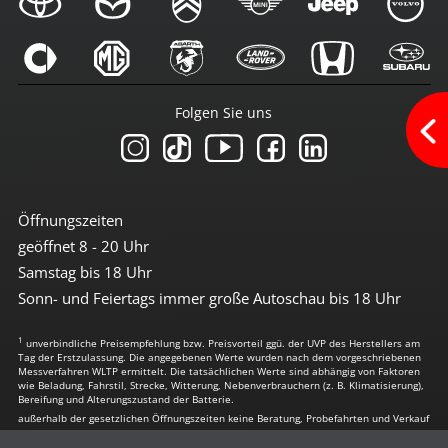
Sicherheit
360°-Kamera
3te Bremsleuchte
6x Airbag
Abstandswarnsystem
Folgen Sie uns
Antiblockiersystem
Antischlupfregulierung
Beifahrerairbag abschaltbar
Bremsassistent
Einparkhilfe hinten
el. Stabilitätsprogramm
Öffnungszeiten
Fernlichtassistent
geöffnet 8 - 20 Uhr
Freisprechanlage
ISOFIX Kindersitzvorrüstung
Samstag bis 18 Uhr
LED Heckleuchten
Sonn- und Feiertags immer große Autoschau bis 18 Uhr
LED-Scheinwerfer
LED-Tagfahrlicht
1
Leuchtweiten-Regulierung
unverbindliche Preisempfehlung bzw. Preisvorteil ggü. der UVP des Herstellers am
Tag der Erstzulassung. Die angegebenen Werte wurden nach dem vorgeschriebenen
Lichtsensor
Messverfahren WLTP ermittelt. Die tatsächlichen Werte sind abhängig von Faktoren
Müdigkeitserkennung
wie Beladung, Fahrstil, Strecke, Witterung, Nebenverbrauchern (z. B. Klimatisierung),
Bereifung und Alterungszustand der Batterie.
Notrufassistent
außerhalb der gesetzlichen Öffnungszeiten keine Beratung, Probefahrten und Verkauf
Reifendruckkontrolle
Spurhalte-Assistent