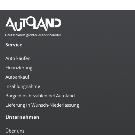
Mehr anzeigen
Komfort
4x el. Fensterheber
beheizbare Aussenspiegel
Service
Bordcomputer
Colorverglasung
Auto kaufen
el. anklappbare Spiegel
el. Fahrersitz
Finanzierung
el. Spiegel
Autoankauf
geteilte Rücksitzbank
Getränkehalter
Inzahlungnahme
höhenverst. Fahrersitz
höhenverst. Lenkrad
Bargeldlos bezahlen bei Autoland
Klima
Lieferung in Wunsch-Niederlassung
Lederlenkrad
Lendenwirbelstütze
Unternehmen
Mittelarmlehne vorn
Multifunktionslenkrad
Notbremsassistent
Über uns
Regensensor