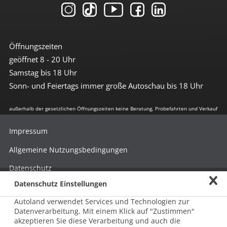
Öffnungszeiten
geöffnet 8 - 20 Uhr
Samstag bis 18 Uhr
Sonn- und Feiertags immer große Autoschau bis 18 Uhr
außerhalb der gesetzlichen Öffnungszeiten keine Beratung, Probefahrten und Verkauf
Impressum
Allgemeine Nutzungsbedingungen
Datenschutz
Datenschutz Einstellungen
Hinweisgebersystem nach HinSchG
Autoland verwendet Services und Technologien zur
Beschwerde nach LkSG
Datenverarbeitung. Mit einem Klick auf "Zustimmen"
akzeptieren Sie diese Verarbeitung und auch die
Grundsatzerklärung zum LkSG