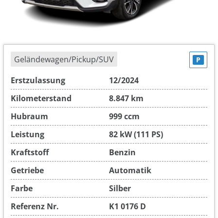
Geländewagen/Pickup/SUV
P
Erstzulassung
12/2024
Kilometerstand
8.847 km
Hubraum
999 ccm
Leistung
82 kW (111 PS)
Kraftstoff
Benzin
Getriebe
Automatik
Farbe
Silber
Referenz Nr.
K1 0176 D