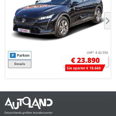
UVP
1
€ 42.550
P
Parken
€ 23.890
Details
Sie sparen € 18.660