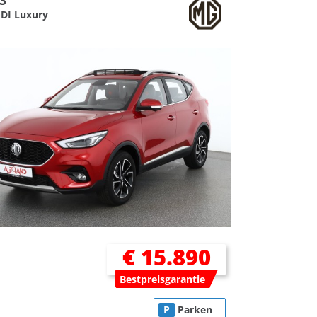
S
GDI Luxury
€ 15.890
Bestpreisgarantie
P
Parken