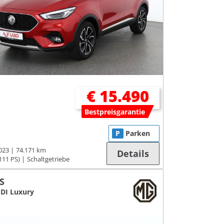
€ 15.490
Bestpreisgarantie
P
Parken
023
74.171 km
Details
111 PS)
Schaltgetriebe
S
GDI Luxury