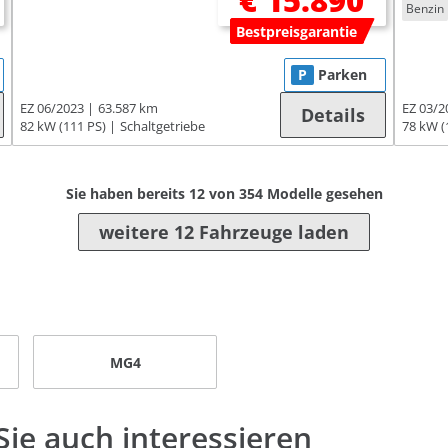
€ 15.890
Benzin
Bestpreisgarantie
P
Parken
EZ 06/2023
63.587 km
EZ 03/2
Details
82 kW (111 PS)
Schaltgetriebe
78 kW (
Sie haben bereits
12
von
354
Modelle gesehen
weitere 12 Fahrzeuge laden
MG4
ie auch interessieren