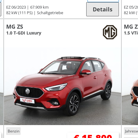
EZ 06/2023
67.909 km
EZ 05/2
Details
82 kW (111 PS)
Schaltgetriebe
82 kW (
MG ZS
MG Z
1.0 T-GDI Luxury
1.5 VT
Benzin
Jahres