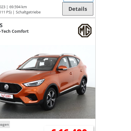
023
69.594 km
Details
111 PS)
Schaltgetriebe
S
i-Tech Comfort
wagen