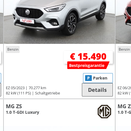
Benzin
Benzin
€ 15.490
Bestpreisgarantie
P
Parken
EZ 05/2023
70.277 km
EZ 06/2
Details
82 kW (111 PS)
Schaltgetriebe
82 kW (
MG ZS
MG Z
1.0 T-GDI Luxury
1.0 T-