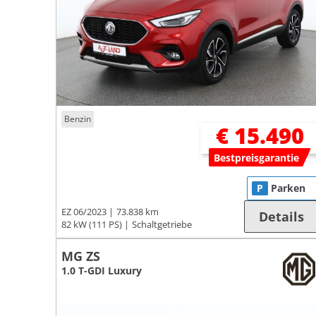
Benzin
€ 15.490
Bestpreisgarantie
P
Parken
EZ 06/2023
73.838 km
Details
82 kW (111 PS)
Schaltgetriebe
MG ZS
1.0 T-GDI Luxury