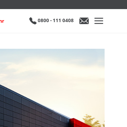
0800 - 111 0408
hr