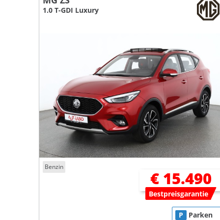
MG ZS
1.0 T-GDI Luxury
Benzin
€ 15.490
Bestpreisgarantie
P
Parken