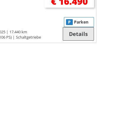
€ 16.490
P
Parken
025
17.440 km
Details
106 PS)
Schaltgetriebe