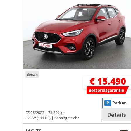
Benzin
€ 15.490
Bestpreisgarantie
P
Parken
EZ 06/2023
73.340 km
Details
82 kW (111 PS)
Schaltgetriebe