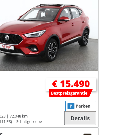
€ 15.490
Bestpreisgarantie
P
Parken
023
72.048 km
Details
111 PS)
Schaltgetriebe