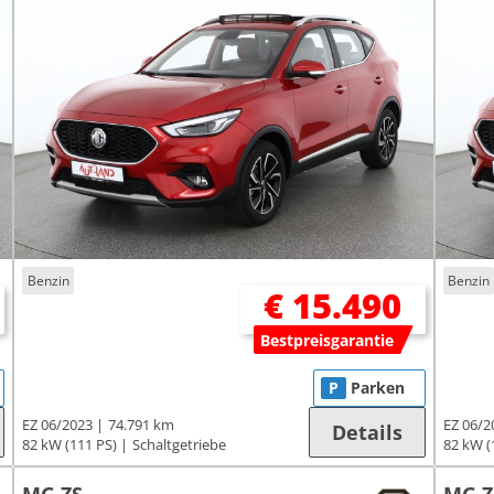
Benzin
Benzin
€ 15.490
Bestpreisgarantie
P
Parken
EZ 06/2023
74.791 km
EZ 06/2
Details
82 kW (111 PS)
Schaltgetriebe
82 kW (