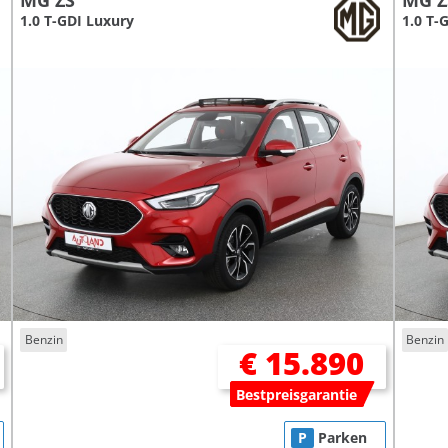
MG ZS
MG Z
1.0 T-GDI Luxury
1.0 T-
Benzin
Benzin
€ 15.890
Bestpreisgarantie
P
Parken