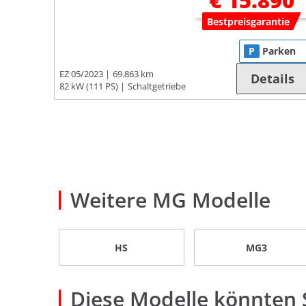
€ 15.890
Bestpreisgarantie
P
Parken
EZ 05/2023
69.863 km
Details
82 kW (111 PS)
Schaltgetriebe
Weitere MG Modelle
HS
MG3
Diese Modelle könnten S