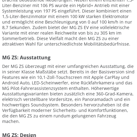
Liter-Benziner mit 106 PS wurde ein Hybrid+ Antrieb mit einer
Systemleistung von 197 PS eingeführt. Dieser kombiniert einen
1,5-Liter-Benzinmotor mit einem 100 kW starken Elektromotor
und ermöglicht eine Beschleunigung von 0 auf 100 km/h in nur
8,7 Sekunden. Zudem bietet der MG ZS EV eine vollelektrische
Variante mit einer realen Reichweite von bis zu 305 km im
Sommerbetrieb. Diese Vielfalt macht den MG ZS zu einer
attraktiven Wahl für unterschiedlichste Mobilitätsbedürfnisse.
MG ZS: Ausstattung
Der MG ZS überzeugt mit einer umfangreichen Ausstattung, die
in seiner Klasse Maßstäbe setzt. Bereits in der Basisversion sind
Features wie ein 10,1-Zoll-Touchscreen mit Apple CarPlay und
Android Auto, LED-Scheinwerfer, eine Rückfahrkamera und das
MG Pilot-Fahrerassistenzsystem enthalten. Höherwertige
Ausstattungsvarianten bieten zusätzlich eine 360-Grad-Kamera,
elektrisch verstellbare Vordersitze, ein Panoramadach und ein
hochwertiges Soundsystem. Besonders hervorzuheben ist die
Verfügbarkeit moderner Sicherheits- und Komfortfunktionen,
die den MG ZS zu einem rundum gelungenen Fahrzeug
machen.
MG ZS: Design