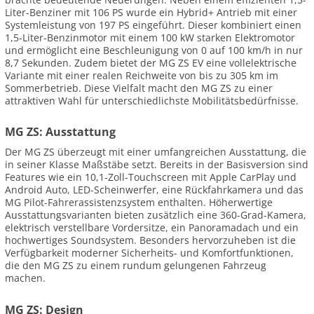
Liter-Benziner mit 106 PS wurde ein Hybrid+ Antrieb mit einer
Systemleistung von 197 PS eingeführt. Dieser kombiniert einen
1,5-Liter-Benzinmotor mit einem 100 kW starken Elektromotor
und ermöglicht eine Beschleunigung von 0 auf 100 km/h in nur
8,7 Sekunden. Zudem bietet der MG ZS EV eine vollelektrische
Variante mit einer realen Reichweite von bis zu 305 km im
Sommerbetrieb. Diese Vielfalt macht den MG ZS zu einer
attraktiven Wahl für unterschiedlichste Mobilitätsbedürfnisse.
MG ZS: Ausstattung
Der MG ZS überzeugt mit einer umfangreichen Ausstattung, die
in seiner Klasse Maßstäbe setzt. Bereits in der Basisversion sind
Features wie ein 10,1-Zoll-Touchscreen mit Apple CarPlay und
Android Auto, LED-Scheinwerfer, eine Rückfahrkamera und das
MG Pilot-Fahrerassistenzsystem enthalten. Höherwertige
Ausstattungsvarianten bieten zusätzlich eine 360-Grad-Kamera,
elektrisch verstellbare Vordersitze, ein Panoramadach und ein
hochwertiges Soundsystem. Besonders hervorzuheben ist die
Verfügbarkeit moderner Sicherheits- und Komfortfunktionen,
die den MG ZS zu einem rundum gelungenen Fahrzeug
machen.
MG ZS: Design