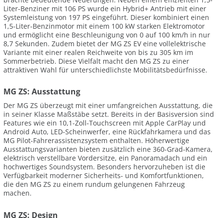
Liter-Benziner mit 106 PS wurde ein Hybrid+ Antrieb mit einer
Systemleistung von 197 PS eingeführt. Dieser kombiniert einen
1,5-Liter-Benzinmotor mit einem 100 kW starken Elektromotor
und ermöglicht eine Beschleunigung von 0 auf 100 km/h in nur
8,7 Sekunden. Zudem bietet der MG ZS EV eine vollelektrische
Variante mit einer realen Reichweite von bis zu 305 km im
Sommerbetrieb. Diese Vielfalt macht den MG ZS zu einer
attraktiven Wahl für unterschiedlichste Mobilitätsbedürfnisse.
MG ZS: Ausstattung
Der MG ZS überzeugt mit einer umfangreichen Ausstattung, die
in seiner Klasse Maßstäbe setzt. Bereits in der Basisversion sind
Features wie ein 10,1-Zoll-Touchscreen mit Apple CarPlay und
Android Auto, LED-Scheinwerfer, eine Rückfahrkamera und das
MG Pilot-Fahrerassistenzsystem enthalten. Höherwertige
Ausstattungsvarianten bieten zusätzlich eine 360-Grad-Kamera,
elektrisch verstellbare Vordersitze, ein Panoramadach und ein
hochwertiges Soundsystem. Besonders hervorzuheben ist die
Verfügbarkeit moderner Sicherheits- und Komfortfunktionen,
die den MG ZS zu einem rundum gelungenen Fahrzeug
machen.
MG ZS: Design