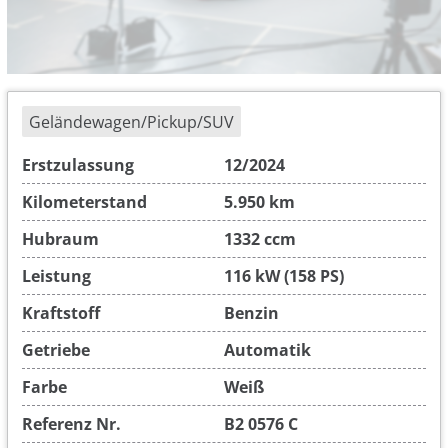
Geländewagen/Pickup/SUV
Erstzulassung
12/2024
Kilometerstand
5.950 km
Hubraum
1332 ccm
Leistung
116 kW (158 PS)
Kraftstoff
Benzin
Getriebe
Automatik
Farbe
Weiß
Referenz Nr.
B2 0576 C