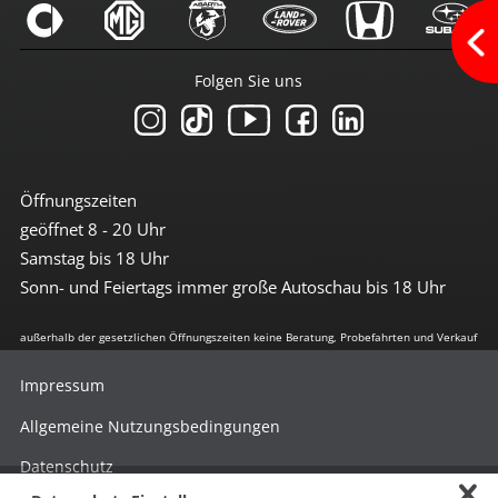
Navi mit Touchscreen
Navigation
Radio
Radio DAB
Folgen Sie uns
Radio mit Farbdisplay
Radio mit Touchscreen
Soundsystem
Sprachsteuerung
Touchscreen
USB-Anschluss
Öffnungszeiten
Wlan/Wifi Hotspot
geöffnet 8 - 20 Uhr
Samstag bis 18 Uhr
Sicherheit
Sonn- und Feiertags immer große Autoschau bis 18 Uhr
360°-Kamera
3te Bremsleuchte
6x Airbag
außerhalb der gesetzlichen Öffnungszeiten keine Beratung, Probefahrten und Verkauf
Abstandswarnsystem
Alarmanlage
Impressum
Antiblockiersystem
Antischlupfregulierung
Allgemeine Nutzungsbedingungen
Beifahrerairbag abschaltbar
Berganfahrhilfe
Datenschutz
Blendfreies Fernlicht