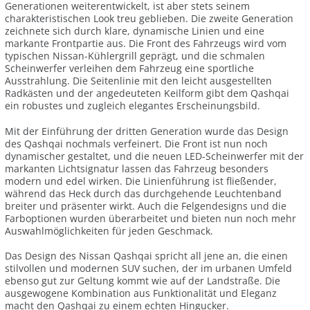
Generationen weiterentwickelt, ist aber stets seinem
charakteristischen Look treu geblieben. Die zweite Generation
zeichnete sich durch klare, dynamische Linien und eine
markante Frontpartie aus. Die Front des Fahrzeugs wird vom
typischen Nissan-Kühlergrill geprägt, und die schmalen
Scheinwerfer verleihen dem Fahrzeug eine sportliche
Ausstrahlung. Die Seitenlinie mit den leicht ausgestellten
Radkästen und der angedeuteten Keilform gibt dem Qashqai
ein robustes und zugleich elegantes Erscheinungsbild.
Mit der Einführung der dritten Generation wurde das Design
des Qashqai nochmals verfeinert. Die Front ist nun noch
dynamischer gestaltet, und die neuen LED-Scheinwerfer mit der
markanten Lichtsignatur lassen das Fahrzeug besonders
modern und edel wirken. Die Linienführung ist fließender,
während das Heck durch das durchgehende Leuchtenband
breiter und präsenter wirkt. Auch die Felgendesigns und die
Farboptionen wurden überarbeitet und bieten nun noch mehr
Auswahlmöglichkeiten für jeden Geschmack.
Das Design des Nissan Qashqai spricht all jene an, die einen
stilvollen und modernen SUV suchen, der im urbanen Umfeld
ebenso gut zur Geltung kommt wie auf der Landstraße. Die
ausgewogene Kombination aus Funktionalität und Eleganz
macht den Qashqai zu einem echten Hingucker.