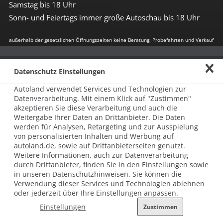
Samstag bis 18 Uhr
Sonn- und Feiertags immer große Autoschau bis 18 Uhr
außerhalb der gesetzlichen Öffnungszeiten keine Beratung, Probefahrten und Verkauf
Impressum
Datenschutz Einstellungen
Allgemeine Nutzungsbedingungen
Autoland verwendet Services und Technologien zur
Datenschutz
Datenverarbeitung. Mit einem Klick auf "Zustimmen"
akzeptieren Sie diese Verarbeitung und auch die
Hinweisgebersystem nach HinSchG
Weitergabe Ihrer Daten an Drittanbieter. Die Daten
werden für Analysen, Retargeting und zur Ausspielung
Beschwerde nach LkSG
von personalisierten Inhalten und Werbung auf
autoland.de, sowie auf Drittanbieterseiten genutzt.
Grundsatzerklärung zum LkSG
Weitere Informationen, auch zur Datenverarbeitung
durch Drittanbieter, finden Sie in den Einstellungen sowie
© 2026 AUTOLAND 24 SE & Co. Betriebs KG
in unseren Datenschutzhinweisen. Sie können die
Werner-von-Siemens-Str. 2, 06796 Brehna, Deutschland
Verwendung dieser Services und Technologien ablehnen
oder jederzeit über Ihre Einstellungen anpassen.
Einstellungen
Zustimmen