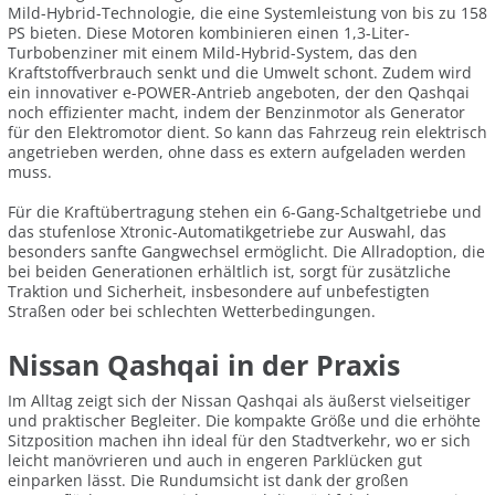
Mild-Hybrid-Technologie, die eine Systemleistung von bis zu 158
PS bieten. Diese Motoren kombinieren einen 1,3-Liter-
Turbobenziner mit einem Mild-Hybrid-System, das den
Kraftstoffverbrauch senkt und die Umwelt schont. Zudem wird
ein innovativer e-POWER-Antrieb angeboten, der den Qashqai
noch effizienter macht, indem der Benzinmotor als Generator
für den Elektromotor dient. So kann das Fahrzeug rein elektrisch
angetrieben werden, ohne dass es extern aufgeladen werden
muss.
Für die Kraftübertragung stehen ein 6-Gang-Schaltgetriebe und
das stufenlose Xtronic-Automatikgetriebe zur Auswahl, das
besonders sanfte Gangwechsel ermöglicht. Die Allradoption, die
bei beiden Generationen erhältlich ist, sorgt für zusätzliche
Traktion und Sicherheit, insbesondere auf unbefestigten
Straßen oder bei schlechten Wetterbedingungen.
Nissan Qashqai in der Praxis
Im Alltag zeigt sich der Nissan Qashqai als äußerst vielseitiger
und praktischer Begleiter. Die kompakte Größe und die erhöhte
Sitzposition machen ihn ideal für den Stadtverkehr, wo er sich
leicht manövrieren und auch in engeren Parklücken gut
einparken lässt. Die Rundumsicht ist dank der großen