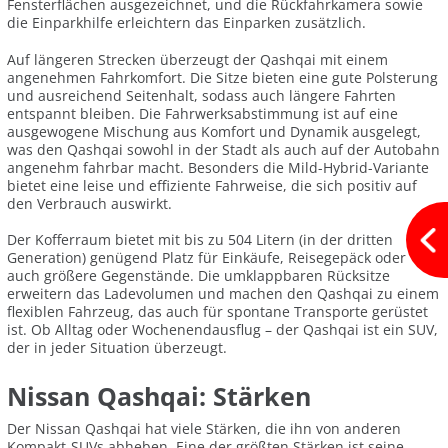
Fensterflächen ausgezeichnet, und die Rückfahrkamera sowie
die Einparkhilfe erleichtern das Einparken zusätzlich.
Auf längeren Strecken überzeugt der Qashqai mit einem
angenehmen Fahrkomfort. Die Sitze bieten eine gute Polsterung
und ausreichend Seitenhalt, sodass auch längere Fahrten
entspannt bleiben. Die Fahrwerksabstimmung ist auf eine
ausgewogene Mischung aus Komfort und Dynamik ausgelegt,
was den Qashqai sowohl in der Stadt als auch auf der Autobahn
angenehm fahrbar macht. Besonders die Mild-Hybrid-Variante
bietet eine leise und effiziente Fahrweise, die sich positiv auf
den Verbrauch auswirkt.
Der Kofferraum bietet mit bis zu 504 Litern (in der dritten
Generation) genügend Platz für Einkäufe, Reisegepäck oder
auch größere Gegenstände. Die umklappbaren Rücksitze
erweitern das Ladevolumen und machen den Qashqai zu einem
flexiblen Fahrzeug, das auch für spontane Transporte gerüstet
ist. Ob Alltag oder Wochenendausflug – der Qashqai ist ein SUV,
der in jeder Situation überzeugt.
Nissan Qashqai: Stärken
Der Nissan Qashqai hat viele Stärken, die ihn von anderen
Kompakt-SUVs abheben. Eine der größten Stärken ist seine