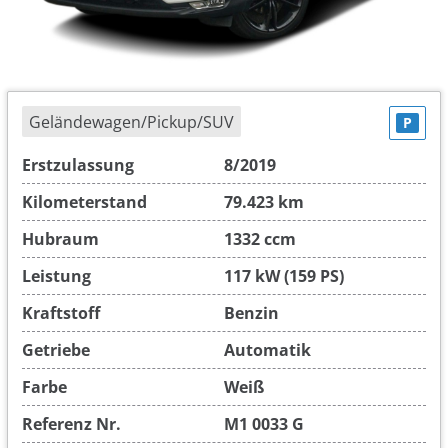
Geländewagen/Pickup/SUV
P
Erstzulassung
8/2019
Kilometerstand
79.423 km
Hubraum
1332 ccm
Leistung
117 kW (159 PS)
Kraftstoff
Benzin
Getriebe
Automatik
Farbe
Weiß
Referenz Nr.
M1 0033 G