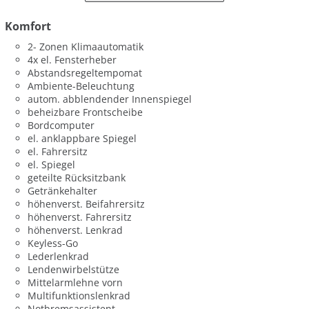
Komfort
2- Zonen Klimaautomatik
4x el. Fensterheber
Abstandsregeltempomat
Ambiente-Beleuchtung
autom. abblendender Innenspiegel
beheizbare Frontscheibe
Bordcomputer
el. anklappbare Spiegel
el. Fahrersitz
el. Spiegel
geteilte Rücksitzbank
Getränkehalter
höhenverst. Beifahrersitz
höhenverst. Fahrersitz
höhenverst. Lenkrad
Keyless-Go
Lederlenkrad
Lendenwirbelstütze
Mittelarmlehne vorn
Multifunktionslenkrad
Notbremsassistent