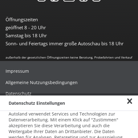
Öffnungszeiten
geöffnet 8 - 20 Uhr
Samstag bis 18 Uhr
Sonn- und Feiertags immer große Autoschau bis 18 Uhr
außerhalb der gesetzlichen Öffnungszeiten keine Beratung, Probefahrten und Verkauf
Impressum
Allgemeine Nutzungsbedingungen
Datenschutz
Datenschutz Einstellungen
Hinweisgebersystem nach HinSchG
Autoland verwendet Services und Technologien zur
Beschwerde nach LkSG
Datenverarbeitung. Mit einem Klick auf "Zustimmen"
akzeptieren Sie diese Verarbeitung und auch die
Grundsatzerklärung zum LkSG
Weitergabe Ihrer Daten an Drittanbieter. Die Daten
© 2026 AUTOLAND 24 SE & Co. Betriebs KG
werden für Analysen, Retargeting und zur Ausspielung