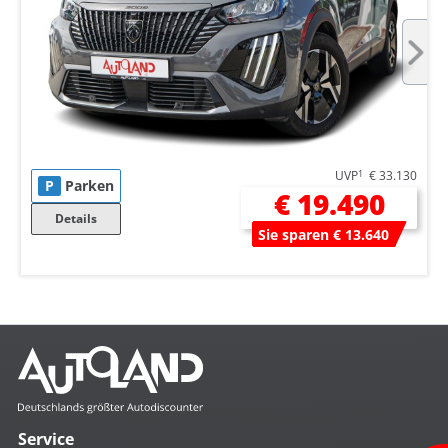
UVP
1
€ 33.130
P
Parken
€ 19.490
Details
Sie sparen € 13.640
Service