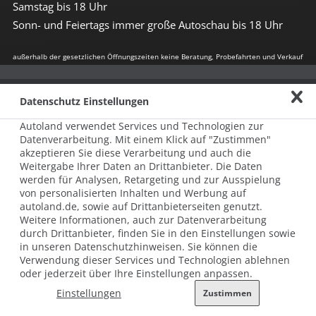
Samstag bis 18 Uhr
Sonn- und Feiertags immer große Autoschau bis 18 Uhr
außerhalb der gesetzlichen Öffnungszeiten keine Beratung, Probefahrten und Verkauf
Impressum
Datenschutz Einstellungen
Allgemeine Nutzungsbedingungen
Autoland verwendet Services und Technologien zur
Datenschutz
Datenverarbeitung. Mit einem Klick auf "Zustimmen"
akzeptieren Sie diese Verarbeitung und auch die
Hinweisgebersystem nach HinSchG
Weitergabe Ihrer Daten an Drittanbieter. Die Daten
werden für Analysen, Retargeting und zur Ausspielung
Beschwerde nach LkSG
von personalisierten Inhalten und Werbung auf
autoland.de, sowie auf Drittanbieterseiten genutzt.
Grundsatzerklärung zum LkSG
Weitere Informationen, auch zur Datenverarbeitung
durch Drittanbieter, finden Sie in den Einstellungen sowie
© 2026 AUTOLAND 24 SE & Co. Betriebs KG
in unseren Datenschutzhinweisen. Sie können die
Werner-von-Siemens-Str. 2, 06796 Brehna, Deutschland
Verwendung dieser Services und Technologien ablehnen
oder jederzeit über Ihre Einstellungen anpassen.
Einstellungen
Zustimmen