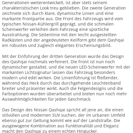
Generationen weiterentwickelt, ist aber stets seinem
charakteristischen Look treu geblieben. Die zweite Generation
zeichnete sich durch klare, dynamische Linien und eine
markante Frontpartie aus. Die Front des Fahrzeugs wird vom
typischen Nissan-Kühlergrill geprägt, und die schmalen
Scheinwerfer verleihen dem Fahrzeug eine sportliche
Ausstrahlung. Die Seitenlinie mit den leicht ausgestellten
Radkästen und der angedeuteten Keilform gibt dem Qashqai
ein robustes und zugleich elegantes Erscheinungsbild.
Mit der Einführung der dritten Generation wurde das Design
des Qashqai nochmals verfeinert. Die Front ist nun noch
dynamischer gestaltet, und die neuen LED-Scheinwerfer mit der
markanten Lichtsignatur lassen das Fahrzeug besonders
modern und edel wirken. Die Linienführung ist fließender,
während das Heck durch das durchgehende Leuchtenband
breiter und präsenter wirkt. Auch die Felgendesigns und die
Farboptionen wurden überarbeitet und bieten nun noch mehr
Auswahlmöglichkeiten für jeden Geschmack.
Das Design des Nissan Qashqai spricht all jene an, die einen
stilvollen und modernen SUV suchen, der im urbanen Umfeld
ebenso gut zur Geltung kommt wie auf der Landstraße. Die
ausgewogene Kombination aus Funktionalität und Eleganz
macht den Qashqai zu einem echten Hingucker.