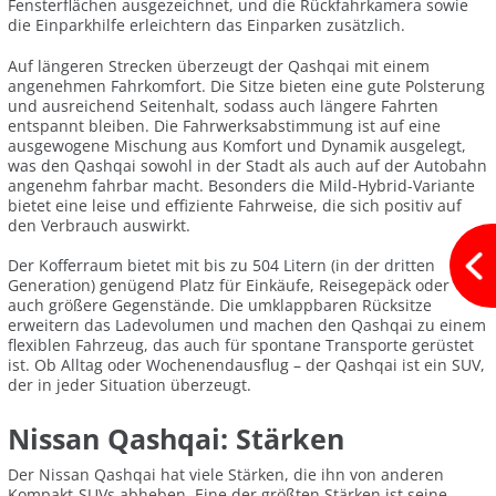
Fensterflächen ausgezeichnet, und die Rückfahrkamera sowie
die Einparkhilfe erleichtern das Einparken zusätzlich.
Auf längeren Strecken überzeugt der Qashqai mit einem
angenehmen Fahrkomfort. Die Sitze bieten eine gute Polsterung
und ausreichend Seitenhalt, sodass auch längere Fahrten
entspannt bleiben. Die Fahrwerksabstimmung ist auf eine
ausgewogene Mischung aus Komfort und Dynamik ausgelegt,
was den Qashqai sowohl in der Stadt als auch auf der Autobahn
angenehm fahrbar macht. Besonders die Mild-Hybrid-Variante
bietet eine leise und effiziente Fahrweise, die sich positiv auf
den Verbrauch auswirkt.
Der Kofferraum bietet mit bis zu 504 Litern (in der dritten
Generation) genügend Platz für Einkäufe, Reisegepäck oder
auch größere Gegenstände. Die umklappbaren Rücksitze
erweitern das Ladevolumen und machen den Qashqai zu einem
flexiblen Fahrzeug, das auch für spontane Transporte gerüstet
ist. Ob Alltag oder Wochenendausflug – der Qashqai ist ein SUV,
der in jeder Situation überzeugt.
Nissan Qashqai: Stärken
Der Nissan Qashqai hat viele Stärken, die ihn von anderen
Kompakt-SUVs abheben. Eine der größten Stärken ist seine