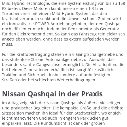
Mild-Hybrid-Technologie, die eine Systemleistung von bis zu 158
PS bieten. Diese Motoren kombinieren einen 1,3-Liter-
Turbobenziner mit einem Mild-Hybrid-System, das den
Kraftstoffverbrauch senkt und die Umwelt schont. Zudem wird
ein innovativer e-POWER-Antrieb angeboten, der den Qashqai
noch effizienter macht, indem der Benzinmotor als Generator
für den Elektromotor dient. So kann das Fahrzeug rein elektrisch
angetrieben werden, ohne dass es extern aufgeladen werden
muss.
Für die Kraftübertragung stehen ein 6-Gang-Schaltgetriebe und
das stufenlose Xtronic-Automatikgetriebe zur Auswahl, das
besonders sanfte Gangwechsel ermöglicht. Die Allradoption, die
bei beiden Generationen erhältlich ist, sorgt für zusätzliche
Traktion und Sicherheit, insbesondere auf unbefestigten
Straßen oder bei schlechten Wetterbedingungen.
Nissan Qashqai in der Praxis
Im Alltag zeigt sich der Nissan Qashqai als äußerst vielseitiger
und praktischer Begleiter. Die kompakte Größe und die erhöhte
Sitzposition machen ihn ideal für den Stadtverkehr, wo er sich
leicht manövrieren und auch in engeren Parklücken gut
einparken lässt. Die Rundumsicht ist dank der großen