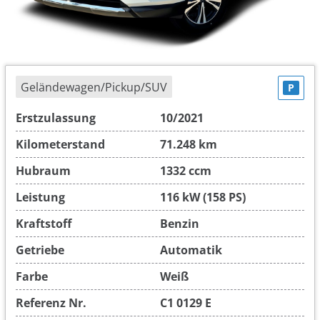
Geländewagen/Pickup/SUV
P
Erstzulassung
10/2021
Kilometerstand
71.248 km
Hubraum
1332 ccm
Leistung
116 kW (158 PS)
Kraftstoff
Benzin
Getriebe
Automatik
Farbe
Weiß
Referenz Nr.
C1 0129 E