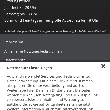
Öffnungszeiten
geöffnet 8 - 20 Uhr
Samstag bis 18 Uhr
Sonn- und Feiertags immer große Autoschau bis 18 Uhr
außerhalb der gesetzlichen Öffnungszeiten keine Beratung, Probefahrten und Verkauf
Impressum
Allgemeine Nutzungsbedingungen
Datenschutz
Datenschutz Einstellungen
Hinweisgebersystem nach HinSchG
Autoland verwendet Services und Technologien zur
Beschwerde nach LkSG
Datenverarbeitung. Mit einem Klick auf "Zustimmen"
akzeptieren Sie diese Verarbeitung und auch die
Grundsatzerklärung zum LkSG
Weitergabe Ihrer Daten an Drittanbieter. Die Daten
© 2026 AUTOLAND 24 SE & Co. Betriebs KG
werden für Analysen, Retargeting und zur Ausspielung
Werner-von-Siemens-Str. 2, 06796 Brehna, Deutschland
von personalisierten Inhalten und Werbung auf
autoland.de, sowie auf Drittanbieterseiten genutzt.
Weitere Informationen, auch zur Datenverarbeitung