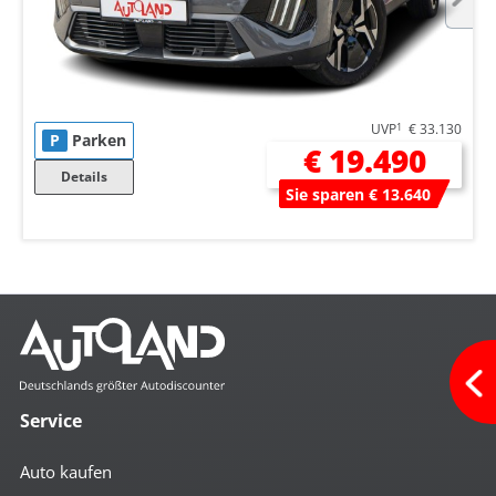
UVP
1
€ 33.130
P
Parken
€ 19.490
Details
Sie sparen € 13.640
Service
Auto kaufen