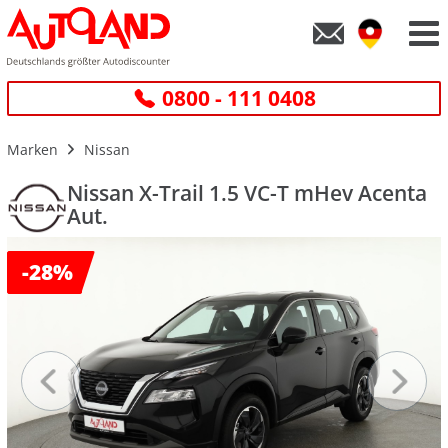
0800 - 111 0408
Marken
Nissan
Nissan X-Trail 1.5 VC-T mHev Acenta
Aut.
-
28%