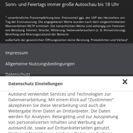
Sonn- und Feiertags immer große Autoschau bis 18 Uhr
1
unverbindliche Preisempfehlung bzw. Preisvorteil ggü. der UVP des Herstellers am
Tag der Erstzulassung. Die angegebenen Werte wurden nach dem vorgeschriebenen
Messverfahren WLTP ermittelt. Die tatsächlichen Werte sind abhängig von Faktoren
wie Beladung, Fahrstil, Strecke, Witterung, Nebenverbrauchern (z. B. Klimatisierung),
Bereifung und Alterungszustand der Batterie.
außerhalb der gesetzlichen Öffnungszeiten keine Beratung, Probefahrten und Verkauf
Impressum
Allgemeine Nutzungsbedingungen
Datenschutz
Datenschutz Einstellungen
Hinweisgebersystem nach HinSchG
Autoland verwendet Services und Technologien zur
Beschwerde nach LkSG
Datenverarbeitung. Mit einem Klick auf "Zustimmen"
akzeptieren Sie diese Verarbeitung und auch die
Grundsatzerklärung zum LkSG
Weitergabe Ihrer Daten an Drittanbieter. Die Daten
© 2026 AUTOLAND 24 SE & Co. Betriebs KG
werden für Analysen, Retargeting und zur Ausspielung
Werner-von-Siemens-Str. 2, 06796 Brehna, Deutschland
von personalisierten Inhalten und Werbung auf
autoland.de, sowie auf Drittanbieterseiten genutzt.