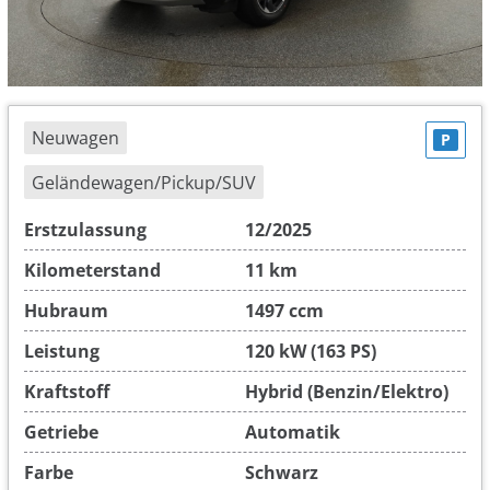
Neuwagen
P
Geländewagen/Pickup/SUV
Erstzulassung
12/2025
Kilometerstand
11 km
Hubraum
1497 ccm
Leistung
120 kW (163 PS)
Kraftstoff
Hybrid (Benzin/Elektro)
Getriebe
Automatik
Farbe
Schwarz