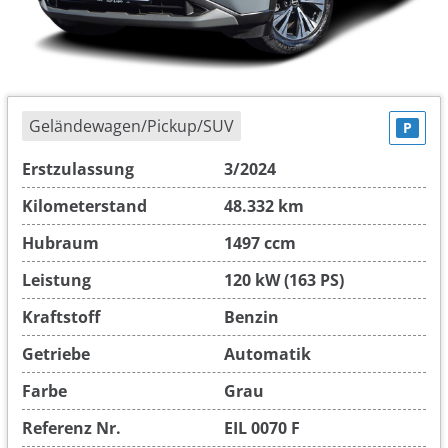
Geländewagen/Pickup/SUV
P
Erstzulassung
3/2024
Kilometerstand
48.332 km
Hubraum
1497 ccm
Leistung
120 kW (163 PS)
Kraftstoff
Benzin
Getriebe
Automatik
Farbe
Grau
Referenz Nr.
EIL 0070 F