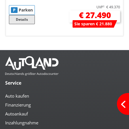
UVP
1
€ 49.370
P
Parken
€ 27.490
Details
Sie sparen € 21.880
Service
Auto kaufen
Finanzierung
Autoankauf
Inzahlungnahme