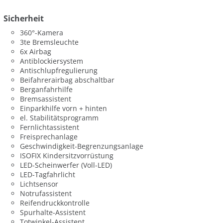
Sicherheit
360°-Kamera
3te Bremsleuchte
6x Airbag
Antiblockiersystem
Antischlupfregulierung
Beifahrerairbag abschaltbar
Berganfahrhilfe
Bremsassistent
Einparkhilfe vorn + hinten
el. Stabilitätsprogramm
Fernlichtassistent
Freisprechanlage
Geschwindigkeit-Begrenzungsanlage
ISOFIX Kindersitzvorrüstung
LED-Scheinwerfer (Voll-LED)
LED-Tagfahrlicht
Lichtsensor
Notrufassistent
Reifendruckkontrolle
Spurhalte-Assistent
Totwinkel-Assistent