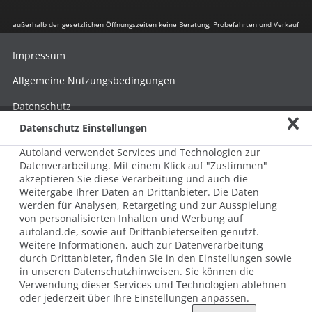
außerhalb der gesetzlichen Öffnungszeiten keine Beratung, Probefahrten und Verkauf
Impressum
Allgemeine Nutzungsbedingungen
Datenschutz
Datenschutz Einstellungen
Hinweisgebersystem nach HinSchG
Autoland verwendet Services und Technologien zur
Beschwerde nach LkSG
Datenverarbeitung. Mit einem Klick auf "Zustimmen"
akzeptieren Sie diese Verarbeitung und auch die
Grundsatzerklärung zum LkSG
Weitergabe Ihrer Daten an Drittanbieter. Die Daten
© 2026 AUTOLAND 24 SE & Co. Betriebs KG
werden für Analysen, Retargeting und zur Ausspielung
Werner-von-Siemens-Str. 2, 06796 Brehna, Deutschland
von personalisierten Inhalten und Werbung auf
autoland.de, sowie auf Drittanbieterseiten genutzt.
Weitere Informationen, auch zur Datenverarbeitung
durch Drittanbieter, finden Sie in den Einstellungen sowie
in unseren Datenschutzhinweisen. Sie können die
Verwendung dieser Services und Technologien ablehnen
oder jederzeit über Ihre Einstellungen anpassen.