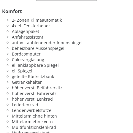
Komfort
2- Zonen Klimaautomatik
4x el. Fensterheber
Ablagenpaket
Anfahrassistent
autom. abblendender Innenspiegel
beheizbare Aussenspiegel
Bordcomputer
Colorverglasung
el. anklappbare Spiegel
el. Spiegel
geteilte Rücksitzbank
Getränkehalter
höhenverst. Beifahrersitz
höhenverst. Fahrersitz
höhenverst. Lenkrad
Lederlenkrad
Lendenwirbelstütze
Mittelarmlehne hinten
Mittelarmlehne vorn
Multifunktionslenkrad
Notbremsassistent