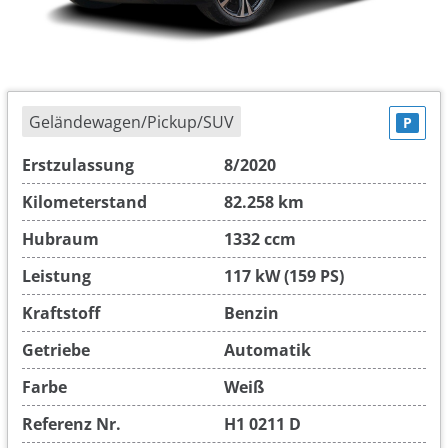
Geländewagen/Pickup/SUV
P
Erstzulassung
8/2020
Kilometerstand
82.258 km
Hubraum
1332 ccm
Leistung
117 kW (159 PS)
Kraftstoff
Benzin
Getriebe
Automatik
Farbe
Weiß
Referenz Nr.
H1 0211 D