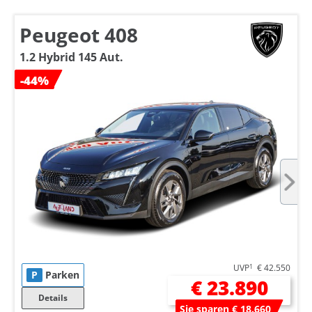
Peugeot 408
1.2 Hybrid 145 Aut.
-44%
UVP
1
€ 42.550
P
Parken
€ 23.890
Details
Sie sparen € 18.660