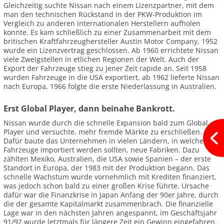
Gleichzeitig suchte Nissan nach einem Lizenzpartner, mit dem
man den technischen Rückstand in der PKW-Produktion im
Vergleich zu anderen internationalen Herstellern aufholen
konnte. Es kam schließlich zu einer Zusammenarbeit mit dem
britischen Kraftfahrzeughersteller Austin Motor Company, 1952
wurde ein Lizenzvertrag geschlossen. Ab 1960 errichtete Nissan
viele Zweigstellen in etlichen Regionen der Welt. Auch der
Export der Fahrzeuge stieg zu jener Zeit rapide an. Seit 1958
wurden Fahrzeuge in die USA exportiert, ab 1962 lieferte Nissan
nach Europa, 1966 folgte die erste Niederlassung in Australien.
Erst Global Player, dann beinahe Bankrott.
Nissan wurde durch die schnelle Expansion bald zum Global
Player und versuchte, mehr fremde Märkte zu erschließen.
Dafür baute das Unternehmen in vielen Ländern, in welche
Fahrzeuge importiert werden sollten, neue Fabriken. Dazu
zählten Mexiko, Australien, die USA sowie Spanien – der erste
Standort in Europa, der 1983 mit der Produktion begann. Das
schnelle Wachstum wurde vornehmlich mit Krediten finanziert,
was jedoch schon bald zu einer großen Krise führte. Ursache
dafür war die Finanzkrise in Japan Anfang der 90er Jahre, durch
die der gesamte Kapitalmarkt zusammenbrach. Die finanzielle
Lage war in den nächsten Jahren angespannt, im Geschäftsjahr
91/92 wurde letztmals für längere Zeit ein Gewinn eingefahren.