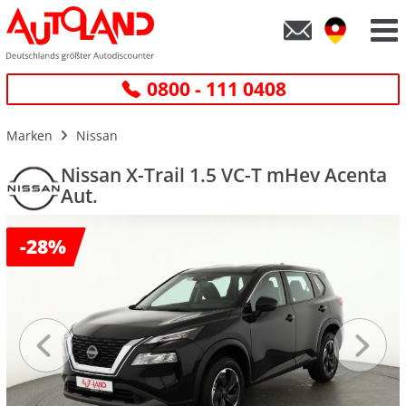
0800 - 111 0408
Marken
Nissan
Nissan X-Trail 1.5 VC-T mHev Acenta
Aut.
-
28%