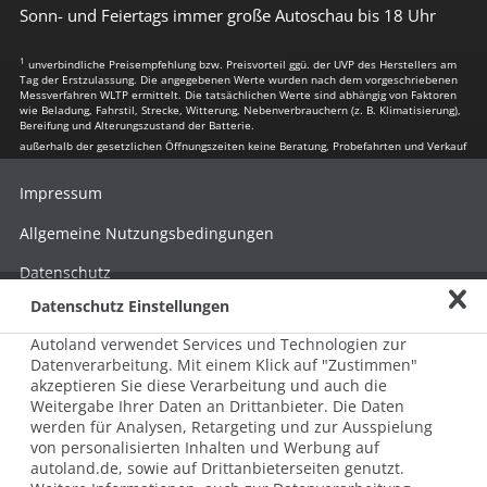
Sonn- und Feiertags immer große Autoschau bis 18 Uhr
1
unverbindliche Preisempfehlung bzw. Preisvorteil ggü. der UVP des Herstellers am
Tag der Erstzulassung. Die angegebenen Werte wurden nach dem vorgeschriebenen
Messverfahren WLTP ermittelt. Die tatsächlichen Werte sind abhängig von Faktoren
wie Beladung, Fahrstil, Strecke, Witterung, Nebenverbrauchern (z. B. Klimatisierung),
Bereifung und Alterungszustand der Batterie.
außerhalb der gesetzlichen Öffnungszeiten keine Beratung, Probefahrten und Verkauf
Impressum
Allgemeine Nutzungsbedingungen
Datenschutz
Datenschutz Einstellungen
Hinweisgebersystem nach HinSchG
Autoland verwendet Services und Technologien zur
Beschwerde nach LkSG
Datenverarbeitung. Mit einem Klick auf "Zustimmen"
akzeptieren Sie diese Verarbeitung und auch die
Grundsatzerklärung zum LkSG
Weitergabe Ihrer Daten an Drittanbieter. Die Daten
© 2026 AUTOLAND 24 SE & Co. Betriebs KG
werden für Analysen, Retargeting und zur Ausspielung
Werner-von-Siemens-Str. 2, 06796 Brehna, Deutschland
von personalisierten Inhalten und Werbung auf
autoland.de, sowie auf Drittanbieterseiten genutzt.