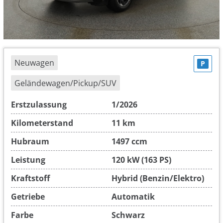
Neuwagen
P
Geländewagen/Pickup/SUV
Erstzulassung
1/2026
Kilometerstand
11 km
Hubraum
1497 ccm
Leistung
120 kW (163 PS)
Kraftstoff
Hybrid (Benzin/Elektro)
Getriebe
Automatik
Farbe
Schwarz