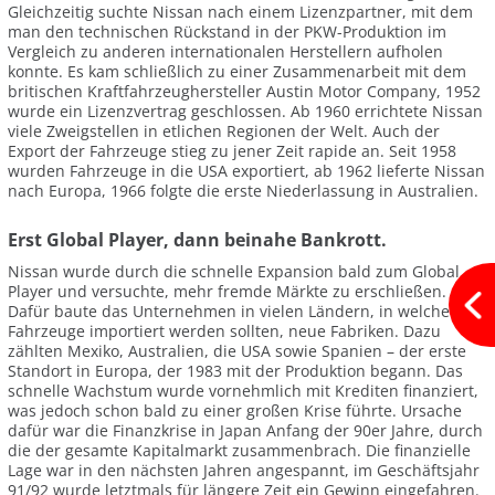
Gleichzeitig suchte Nissan nach einem Lizenzpartner, mit dem
man den technischen Rückstand in der PKW-Produktion im
Vergleich zu anderen internationalen Herstellern aufholen
konnte. Es kam schließlich zu einer Zusammenarbeit mit dem
britischen Kraftfahrzeughersteller Austin Motor Company, 1952
wurde ein Lizenzvertrag geschlossen. Ab 1960 errichtete Nissan
viele Zweigstellen in etlichen Regionen der Welt. Auch der
Export der Fahrzeuge stieg zu jener Zeit rapide an. Seit 1958
wurden Fahrzeuge in die USA exportiert, ab 1962 lieferte Nissan
nach Europa, 1966 folgte die erste Niederlassung in Australien.
Erst Global Player, dann beinahe Bankrott.
Nissan wurde durch die schnelle Expansion bald zum Global
Player und versuchte, mehr fremde Märkte zu erschließen.
Dafür baute das Unternehmen in vielen Ländern, in welche
Fahrzeuge importiert werden sollten, neue Fabriken. Dazu
zählten Mexiko, Australien, die USA sowie Spanien – der erste
Standort in Europa, der 1983 mit der Produktion begann. Das
schnelle Wachstum wurde vornehmlich mit Krediten finanziert,
was jedoch schon bald zu einer großen Krise führte. Ursache
dafür war die Finanzkrise in Japan Anfang der 90er Jahre, durch
die der gesamte Kapitalmarkt zusammenbrach. Die finanzielle
Lage war in den nächsten Jahren angespannt, im Geschäftsjahr
91/92 wurde letztmals für längere Zeit ein Gewinn eingefahren.