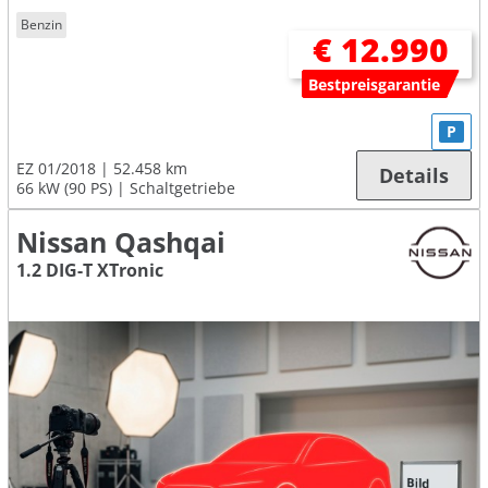
Benzin
€ 12.990
Bestpreisgarantie
P
EZ 01/2018
52.458 km
Details
66 kW (90 PS)
Schaltgetriebe
Nissan Qashqai
1.2 DIG-T XTronic