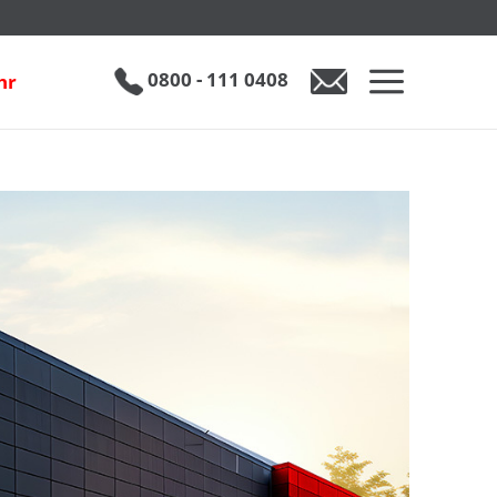
0800 - 111 0408
hr