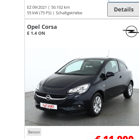
EZ 09/2021
50.102 km
Details
55 kW (75 PS)
Schaltgetriebe
Opel Corsa
E 1.4 ON
Benzin