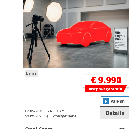
Benzin
€ 9.990
Bestpreisgarantie
P
Parken
EZ 05/2019
74.551 km
Details
51 kW (69 PS)
Schaltgetriebe