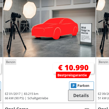
Benzin
Benzin
€ 10.990
Bestpreisgarantie
P
Parken
EZ 01/2017
83.215 km
EZ 09/2
Details
66 kW (90 PS)
Schaltgetriebe
51 kW (