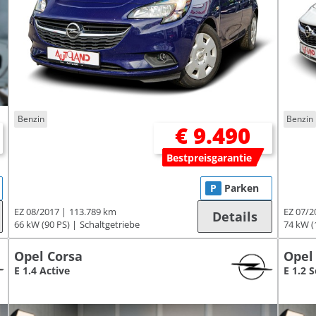
Benzin
Benzin
€ 9.490
Bestpreisgarantie
P
Parken
EZ 08/2017
113.789 km
EZ 07/2
Details
66 kW (90 PS)
Schaltgetriebe
74 kW (
Opel Corsa
Opel
E 1.4 Active
E 1.2 S