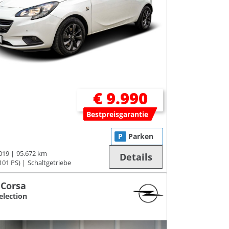
€ 9.990
Bestpreisgarantie
P
Parken
019
95.672 km
Details
101 PS)
Schaltgetriebe
 Corsa
election