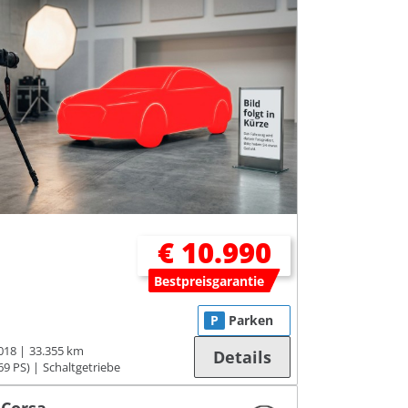
€ 10.990
Bestpreisgarantie
P
Parken
018
33.355 km
Details
69 PS)
Schaltgetriebe