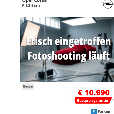
Opel Corsa
F 1.2 Basis
Benzin
€ 10.990
Bestpreisgarantie
P
Parken