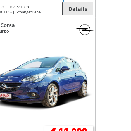
020
108.581 km
Details
101 PS)
Schaltgetriebe
 Corsa
Turbo