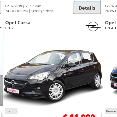
EZ 07/2019
75.173 km
EZ 01/2
Details
74 kW (101 PS)
Schaltgetriebe
74 kW (
Opel Corsa
Opel
E 1.2
E 1.4 
Benzin
Benzin