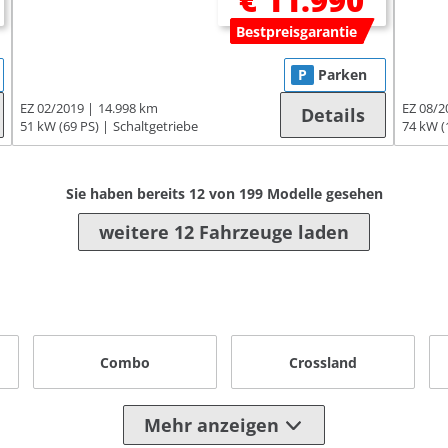
€ 11.990
Bestpreisgarantie
P
Parken
EZ 02/2019
14.998 km
EZ 08/2
Details
51 kW (69 PS)
Schaltgetriebe
74 kW (
Sie haben bereits
12
von
199
Modelle gesehen
weitere 12 Fahrzeuge laden
Combo
Crossland
Mehr anzeigen