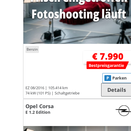
Benzin
€ 7.990
Bestpreisgarantie
P
Parken
EZ 08/2016
105.414 km
Details
74 kW (101 PS)
Schaltgetriebe
Opel Corsa
E 1.2 Edition