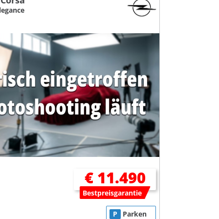
 Corsa
Elegance
€ 11.490
Bestpreisgarantie
P
Parken