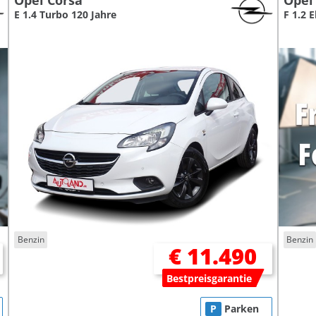
Opel Corsa
Opel
E 1.4 Turbo 120 Jahre
F 1.2 
Benzin
Benzin
€ 11.490
Bestpreisgarantie
P
Parken