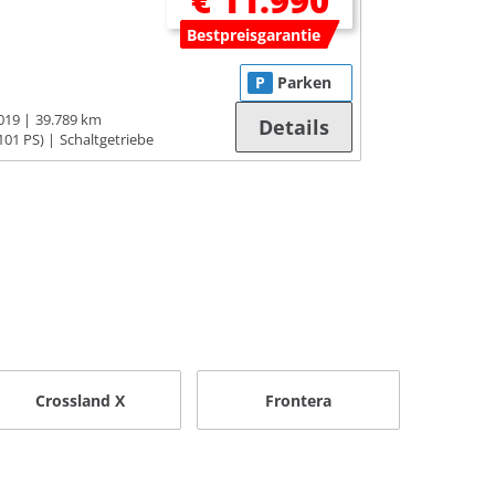
€ 11.990
Bestpreisgarantie
P
Parken
019
39.789 km
Details
101 PS)
Schaltgetriebe
Crossland X
Frontera