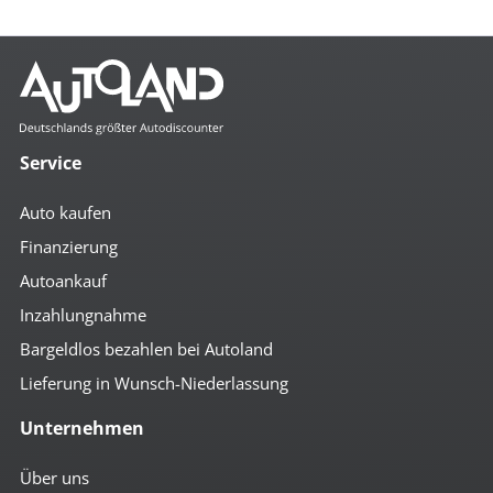
Mehr anzeigen
Komfort
4x el. Fensterheber
autom. abblendender Innenspiegel
Service
beheizbare Aussenspiegel
Bordcomputer
Auto kaufen
Colorverglasung
el. anklappbare Spiegel
Finanzierung
el. Spiegel
Autoankauf
geteilte Rücksitzbank
Getränkehalter
Inzahlungnahme
höhenverst. Fahrersitz
höhenverst. Lenkrad
Bargeldlos bezahlen bei Autoland
Klima
Lieferung in Wunsch-Niederlassung
Lederlenkrad
Lenkradfernbedienung
Unternehmen
Lenkradheizung
Mittelarmlehne vorn
Multifunktionslenkrad
Über uns
Regensensor