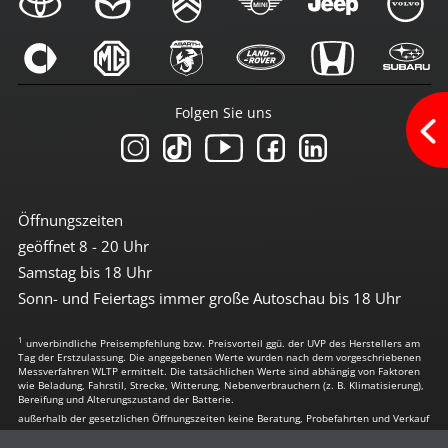
3te Bremsleuchte
6x Airbag
Antiblockiersystem
Antischlupfregulierung
Beifahrerairbag abschaltbar
Bremsassistent
Folgen Sie uns
Einparkhilfe hinten
el. Stabilitätsprogramm
Freisprechanlage
Geschwindigkeit-Begrenzungsanlage
ISOFIX Beifahrersitz
ISOFIX Kindersitzvorrüstung
Öffnungszeiten
LED Heckleuchten
geöffnet 8 - 20 Uhr
LED-Scheinwerfer
LED-Tagfahrlicht
Samstag bis 18 Uhr
Leuchtweiten-Regulierung
Sonn- und Feiertags immer große Autoschau bis 18 Uhr
Lichtsensor
Müdigkeitserkennung
1
Notrufassistent
unverbindliche Preisempfehlung bzw. Preisvorteil ggü. der UVP des Herstellers am
Tag der Erstzulassung. Die angegebenen Werte wurden nach dem vorgeschriebenen
Reifendruckkontrolle
Messverfahren WLTP ermittelt. Die tatsächlichen Werte sind abhängig von Faktoren
Spurhalte-Assistent
wie Beladung, Fahrstil, Strecke, Witterung, Nebenverbrauchern (z. B. Klimatisierung),
Bereifung und Alterungszustand der Batterie.
Tagfahrlicht
außerhalb der gesetzlichen Öffnungszeiten keine Beratung, Probefahrten und Verkauf
Totwinkel-Assistent
Traktionskontrolle