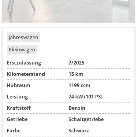
Jahreswagen
Kleinwagen
Erstzulassung
7/2025
Kilometerstand
15 km
Hubraum
1199 ccm
Leistung
74 kW (101 PS)
Kraftstoff
Benzin
Getriebe
Schaltgetriebe
Farbe
Schwarz