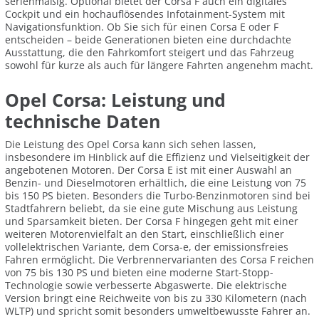
serienmäßig. Optional bietet der Corsa F auch ein digitales
Cockpit und ein hochauflösendes Infotainment-System mit
Navigationsfunktion. Ob Sie sich für einen Corsa E oder F
entscheiden – beide Generationen bieten eine durchdachte
Ausstattung, die den Fahrkomfort steigert und das Fahrzeug
sowohl für kurze als auch für längere Fahrten angenehm macht.
Opel Corsa: Leistung und
technische Daten
Die Leistung des Opel Corsa kann sich sehen lassen,
insbesondere im Hinblick auf die Effizienz und Vielseitigkeit der
angebotenen Motoren. Der Corsa E ist mit einer Auswahl an
Benzin- und Dieselmotoren erhältlich, die eine Leistung von 75
bis 150 PS bieten. Besonders die Turbo-Benzinmotoren sind bei
Stadtfahrern beliebt, da sie eine gute Mischung aus Leistung
und Sparsamkeit bieten. Der Corsa F hingegen geht mit einer
weiteren Motorenvielfalt an den Start, einschließlich einer
vollelektrischen Variante, dem Corsa-e, der emissionsfreies
Fahren ermöglicht. Die Verbrennervarianten des Corsa F reichen
von 75 bis 130 PS und bieten eine moderne Start-Stopp-
Technologie sowie verbesserte Abgaswerte. Die elektrische
Version bringt eine Reichweite von bis zu 330 Kilometern (nach
WLTP) und spricht somit besonders umweltbewusste Fahrer an.