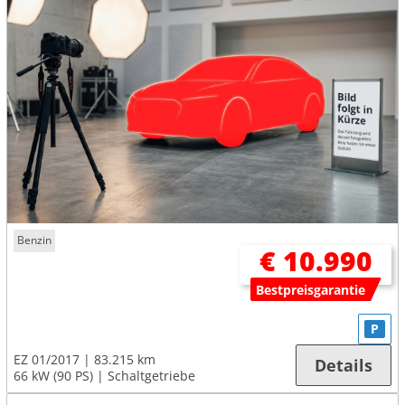
Benzin
€ 10.990
Bestpreisgarantie
P
EZ 01/2017
83.215 km
Details
66 kW (90 PS)
Schaltgetriebe