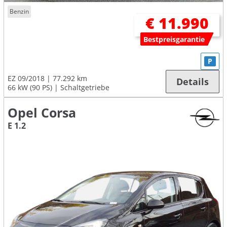
Benzin
€ 11.990
Bestpreisgarantie
P
EZ 09/2018
77.292 km
Details
66 kW (90 PS)
Schaltgetriebe
Opel Corsa
E 1.2