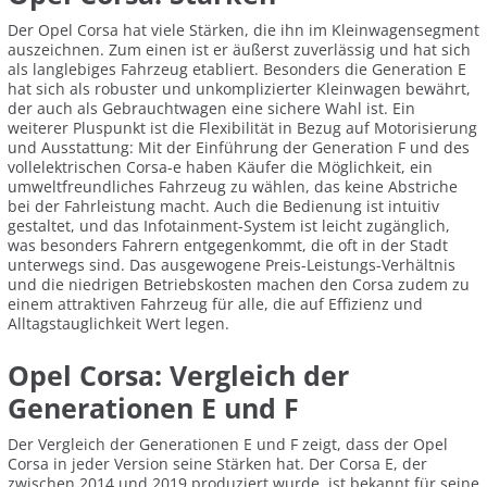
Der Opel Corsa hat viele Stärken, die ihn im Kleinwagensegment
auszeichnen. Zum einen ist er äußerst zuverlässig und hat sich
als langlebiges Fahrzeug etabliert. Besonders die Generation E
hat sich als robuster und unkomplizierter Kleinwagen bewährt,
der auch als Gebrauchtwagen eine sichere Wahl ist. Ein
weiterer Pluspunkt ist die Flexibilität in Bezug auf Motorisierung
und Ausstattung: Mit der Einführung der Generation F und des
vollelektrischen Corsa-e haben Käufer die Möglichkeit, ein
umweltfreundliches Fahrzeug zu wählen, das keine Abstriche
bei der Fahrleistung macht. Auch die Bedienung ist intuitiv
gestaltet, und das Infotainment-System ist leicht zugänglich,
was besonders Fahrern entgegenkommt, die oft in der Stadt
unterwegs sind. Das ausgewogene Preis-Leistungs-Verhältnis
und die niedrigen Betriebskosten machen den Corsa zudem zu
einem attraktiven Fahrzeug für alle, die auf Effizienz und
Alltagstauglichkeit Wert legen.
Opel Corsa: Vergleich der
Generationen E und F
Der Vergleich der Generationen E und F zeigt, dass der Opel
Corsa in jeder Version seine Stärken hat. Der Corsa E, der
zwischen 2014 und 2019 produziert wurde, ist bekannt für seine