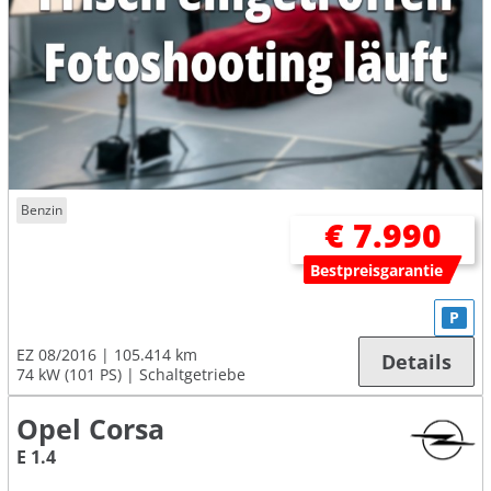
Benzin
€ 7.990
Bestpreisgarantie
P
EZ 08/2016
105.414 km
Details
74 kW (101 PS)
Schaltgetriebe
Opel Corsa
E 1.4