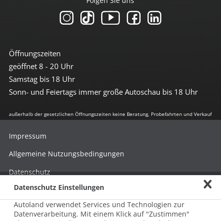
Folgen Sie uns
Öffnungszeiten
geöffnet 8 - 20 Uhr
Samstag bis 18 Uhr
Sonn- und Feiertags immer große Autoschau bis 18 Uhr
außerhalb der gesetzlichen Öffnungszeiten keine Beratung, Probefahrten und Verkauf
Impressum
Allgemeine Nutzungsbedingungen
Datenschutz
Datenschutz Einstellungen
Hinweisgebersystem nach HinSchG
Autoland verwendet Services und Technologien zur
Beschwerde nach LkSG
Datenverarbeitung. Mit einem Klick auf "Zustimmen"