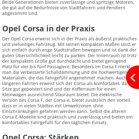
Beide Generationen bieten zuverlässige und spritzige Motoren,
die gut auf die Bedürfnisse von Stadtfahrern und Pendlern
abgestimmt sind.
Opel Corsa in der Praxis
Der Opel Corsa erweist sich in der Praxis als äußerst praktisches
und vielseitiges Fahrzeug. Mit seinen kompakten Maßen lässt er
sich einfach durch enge Stadtstraßen bewegen und ist dank der
guten Übersichtlichkeit leicht zu parken. Der Innenraum ist trotz
der kompakten Größe gut durchdacht und bietet genügend
Platz für vier bis fünf Passagiere. Besonders im Corsa F merkt
man die verbesserte Schalldämmung und die hochwertigen
Materialien, die das Fahrgefühl angenehmer machen. Auch bei
längeren Fahrten erweist sich der Corsa als komfortabel, da die
Sitze gut gepolstert sind und der Kofferraum für einen
Kleinwagen ausreichend Stauraum bietet. Die elektrische
Version des Corsa F, der Corsa-e, bietet zusätzlich den Vorteil,
dass er in vielen Städten mit Umweltzonen ohne
Einschränkungen gefahren werden kann. Selbst die älteren
Corsa E-Modelle sind praktisch und zuverlässig und bieten ein
komfortables Fahrgefühl für den täglichen Einsatz.
Opel Corsa: Stärken