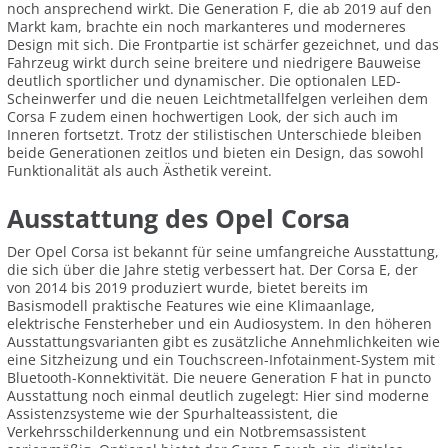
noch ansprechend wirkt. Die Generation F, die ab 2019 auf den
Markt kam, brachte ein noch markanteres und moderneres
Design mit sich. Die Frontpartie ist schärfer gezeichnet, und das
Fahrzeug wirkt durch seine breitere und niedrigere Bauweise
deutlich sportlicher und dynamischer. Die optionalen LED-
Scheinwerfer und die neuen Leichtmetallfelgen verleihen dem
Corsa F zudem einen hochwertigen Look, der sich auch im
Inneren fortsetzt. Trotz der stilistischen Unterschiede bleiben
beide Generationen zeitlos und bieten ein Design, das sowohl
Funktionalität als auch Ästhetik vereint.
Ausstattung des Opel Corsa
Der Opel Corsa ist bekannt für seine umfangreiche Ausstattung,
die sich über die Jahre stetig verbessert hat. Der Corsa E, der
von 2014 bis 2019 produziert wurde, bietet bereits im
Basismodell praktische Features wie eine Klimaanlage,
elektrische Fensterheber und ein Audiosystem. In den höheren
Ausstattungsvarianten gibt es zusätzliche Annehmlichkeiten wie
eine Sitzheizung und ein Touchscreen-Infotainment-System mit
Bluetooth-Konnektivität. Die neuere Generation F hat in puncto
Ausstattung noch einmal deutlich zugelegt: Hier sind moderne
Assistenzsysteme wie der Spurhalteassistent, die
Verkehrsschilderkennung und ein Notbremsassistent