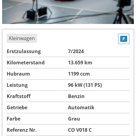
Kleinwagen
P
Erstzulassung
7/2024
Kilometerstand
13.659 km
Hubraum
1199 ccm
Leistung
96 kW (131 PS)
Kraftstoff
Benzin
Getriebe
Automatik
Farbe
Grau
Referenz Nr.
CO V018 C