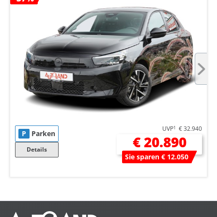
UVP
1
€ 32.940
P
Parken
€ 20.890
Details
Sie sparen € 12.050