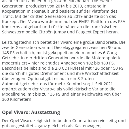
als auch für Familien mit großem Platzbedarf. Die zweite
Generation, produziert von 2014 bis 2019, entstand in
Kooperation mit Renault und basierte auf der Plattform des
Trafic. Mit der dritten Generation ab 2019 änderte sich das
Konzept: Der Vivaro wurde nun auf der EMP2-Plattform des PSA-
Konzerns aufgebaut und rückte näher an die französischen
Schwestermodelle Citroën Jumpy und Peugeot Expert heran.
Leistungstechnisch bietet der Vivaro eine große Bandbreite. Die
zweite Generation war mit Dieselaggregaten zwischen 90 und
145 PS erhältlich, meist gekoppelt an ein manuelles 6-Gang-
Getriebe. In der dritten Generation wurde die Motorenpalette
modernisiert – hier reicht das Angebot von 102 bis 180 PS.
Besonders beliebt sind die 2.0 CDTi-Diesel mit 120 oder 150 PS,
die durch ihr gutes Drehmoment und ihre Wirtschaftlichkeit
überzeugen. Optional gibt es auch ein 8-Stufen-
Automatikgetriebe, das für mehr Komfort sorgt. Seit 2021
ergänzt zudem der Vivaro-e als vollelektrische Variante die
Modellreihe, mit bis zu 136 PS und einer Reichweite von über
300 Kilometern.
Opel Vivaro: Ausstattung
Der Opel Vivaro zeigt sich in beiden Generationen vielseitig und
gut ausgestattet – ganz gleich, ob als Kastenwagen,