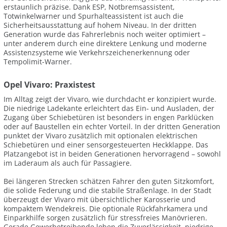
erstaunlich präzise. Dank ESP, Notbremsassistent,
Totwinkelwarner und Spurhalteassistent ist auch die
Sicherheitsausstattung auf hohem Niveau. In der dritten
Generation wurde das Fahrerlebnis noch weiter optimiert –
unter anderem durch eine direktere Lenkung und moderne
Assistenzsysteme wie Verkehrszeichenerkennung oder
Tempolimit-Warner.
Opel Vivaro: Praxistest
Im Alltag zeigt der Vivaro, wie durchdacht er konzipiert wurde.
Die niedrige Ladekante erleichtert das Ein- und Ausladen, der
Zugang über Schiebetüren ist besonders in engen Parklücken
oder auf Baustellen ein echter Vorteil. In der dritten Generation
punktet der Vivaro zusätzlich mit optionalen elektrischen
Schiebetüren und einer sensorgesteuerten Heckklappe. Das
Platzangebot ist in beiden Generationen hervorragend – sowohl
im Laderaum als auch für Passagiere.
Bei längeren Strecken schätzen Fahrer den guten Sitzkomfort,
die solide Federung und die stabile Straßenlage. In der Stadt
überzeugt der Vivaro mit übersichtlicher Karosserie und
kompaktem Wendekreis. Die optionale Rückfahrkamera und
Einparkhilfe sorgen zusätzlich für stressfreies Manövrieren.
Gerade Gewerbetreibende loben die Zuverlässigkeit, niedrige