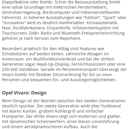
Doppelkabine oder Kombi. Schon die Basisausstattung bietet
eine solide Grundlage mit elektrischen Fensterhebern,
Zentralverriegelung, Bordcomputer und höhenverstellbarem
Fahrersitz. In höheren Ausstattungen wie "Edition", "Sport" oder
"Innovation" wird es deutlich komfortabler: Klimaautomatik,
Navi, Rückfahrkamera, Einparkhilfe, Infotainmentsystem mit
Touchscreen, DAB+ Radio und Bluetooth-Freisprecheinrichtung
gehören je nach Version zum Repertoire.
Besonders praktisch für den Alltag sind Features wie
Schiebetüren auf beiden Seiten, zahlreiche Ablagen im
Innenraum, ein Multifunktionslenkrad und bei der dritten
Generation sogar Head-Up-Display, Fernlichtassistent oder eine
230-Volt-Steckdose. Gerade im Personentransport überzeugt der
Vivaro Kombi mit flexibler Sitzanordnung für bis zu neun
Personen und bequemen Ein- und Ausstiegsmöglichkeiten.
Opel Vivaro: Design
Beim Design ist der Wandel zwischen den beiden Generationen
deutlich spürbar. Die zweite Generation wirkt eher funktional
mit klaren Kanten, großem Kühlergrill und einfacher
Frontpartie. Der dritte Vivaro zeigt sich moderner und glatter,
mit dynamischen Scheinwerfern, einer klaren Linienführung
und einem aerodynamischeren Aufbau. Auch die