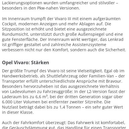
Lackierungsoptionen wurden umfangreicher und stilvoller –
besonders in den Pkw-nahen Versionen.
Im Innenraum trumpft der Vivaro III mit einem aufgeräumten
Cockpit, modernen Anzeigen und mehr Ablagen auf. Die
Sitzposition ist erhöht und bietet eine ausgezeichnete
Rundumsicht, unterstützt durch große Außenspiegel und eine
gute Fensterfläche. Der Innenraum wirkt wertiger, das Lenkrad
ist griffiger gestaltet und zahlreiche Assistenzsysteme
verbessern nicht nur den Komfort, sondern auch die Sicherheit.
Opel Vivaro: Stärken
Der größte Trumpf des Vivaro ist seine Vielseitigkeit. Egal ob im
Handwerksbetrieb, als Shuttlefahrzeug oder Familien-Van – der
Transporter erfüllt unterschiedlichste Ansprüche mit Bravour.
Besonders hervorzuheben ist das ausgezeichnete Verhältnis
von Ladevolumen zu Fahrzeuggröße: In der L2-Version fasst der
Laderaum bis zu 6,6 m³, bei der dritten Generation sogar über
6.000 Liter Volumen bei entfernter zweiter Sitzreihe. Die
Nutzlast beträgt dabei bis zu 1,4 Tonnen – ein sehr guter Wert
in dieser Klasse.
Auch der Fahrkomfort überzeugt: Das Fahrwerk ist komfortabel,
die Geräuschdämmung gut, das Handling für einen Transporter