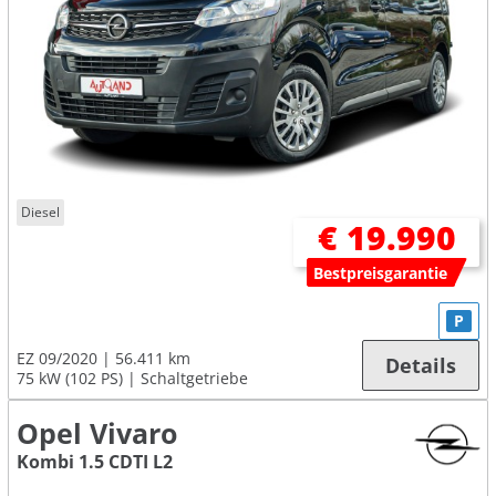
Diesel
€ 19.990
Bestpreisgarantie
P
EZ 09/2020
56.411 km
Details
75 kW (102 PS)
Schaltgetriebe
Opel Vivaro
Kombi 1.5 CDTI L2