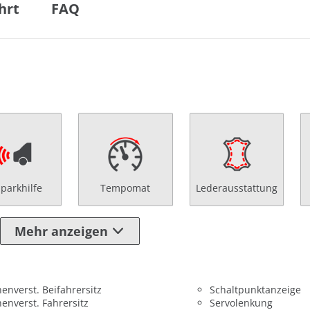
hrt
FAQ
nparkhilfe
Tempomat
Lederausstattung
Mehr anzeigen
enverst. Beifahrersitz
Schaltpunktanzeige
enverst. Fahrersitz
Servolenkung