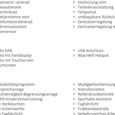
enverst. Lenkrad
Sitzheizung vorn
maautomatik
Teillederausstattung
erlenkrad
Tempomat
telarmlehne vorn
umklappbare Rücksit
tifunktionslenkrad
Zentralverriegelung
bremsassistent
Zentralverriegelung 
gensensor
dio DAB
USB-Anschluss
io mit Farbdisplay
Wlan/Wifi Hotspot
io mit Touchscreen
uchscreen
 Stabilitätsprogramm
Müdigkeitserkennun
isprechanlage
Notrufassistent
chwindigkeit-Begrenzungsanlage
Reifendruckkontrolle
FIX Kindersitzvorrüstung
Spurhalte-Assistent
 Heckleuchten
Tagfahrlicht
-Scheinwerfer
Traktionskontrolle
-Tagfahrlicht
Verkehrszeichen-Erk