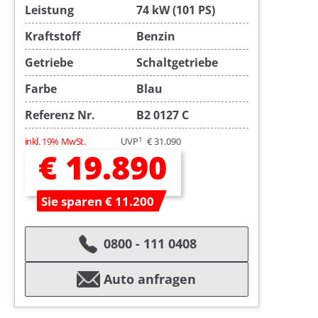
Leistung
74 kW (101 PS)
Kraftstoff
Benzin
Getriebe
Schaltgetriebe
Farbe
Blau
Referenz Nr.
B2 0127 C
1
inkl. 19% MwSt.
UVP
€ 31.090
€ 19.890
Sie sparen € 11.200
0800 - 111 0408
Auto anfragen