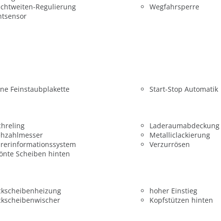
chtweiten-Regulierung
Wegfahrsperre
htsensor
ne Feinstaubplakette
Start-Stop Automatik
hreling
Laderaumabdeckung
ehzahlmesser
Metalliclackierung
rerinformationssystem
Verzurrösen
önte Scheiben hinten
ckscheibenheizung
hoher Einstieg
ckscheibenwischer
Kopfstützen hinten