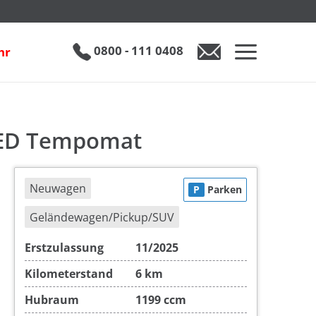
at
inkl. 19% MwSt.
UVP
1
€ 31.090
€ 19.890
0800 - 111 0408
hr
0800 - 111 0408
Auto anfragen
 LED Tempomat
Neuwagen
P
Parken
Geländewagen/Pickup/SUV
Erstzulassung
11/2025
Kilometerstand
6 km
Hubraum
1199 ccm