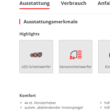
Ausstattung
Verbrauch
Anfa
Ausstattungsmerkmale
Highlights
LED-Scheinwerfer
Xenonscheinwerfer
Ei
Komfort
4x el. Fensterheber
höh
autom. abblendender Innenspiegel
höh