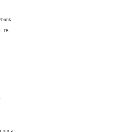
zbank
m. FB
g
ennung