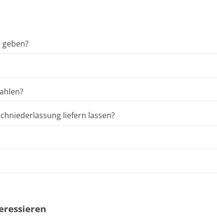
g geben?
ahlen?
hniederlassung liefern lassen?
eressieren