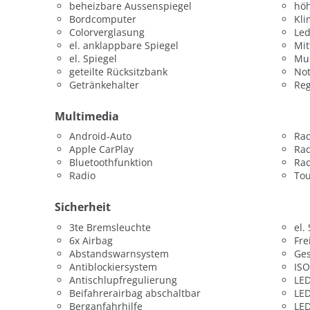
beheizbare Aussenspiegel
höh
Bordcomputer
Kli
Colorverglasung
Led
el. anklappbare Spiegel
Mit
el. Spiegel
Mul
geteilte Rücksitzbank
Not
Getränkehalter
Re
Multimedia
Android-Auto
Ra
Apple CarPlay
Rad
Bluetoothfunktion
Rad
Radio
To
Sicherheit
3te Bremsleuchte
el.
6x Airbag
Fre
Abstandswarnsystem
Ges
Antiblockiersystem
ISO
Antischlupfregulierung
LED
Beifahrerairbag abschaltbar
LED
Berganfahrhilfe
LED