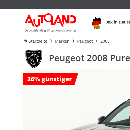
Peugeot 2008 PureT
38x in Deut
Ausstattung
Verbrauch
An
Startseite
Marken
Peugeot
2008
Peugeot 2008 Pure
36%
günstiger