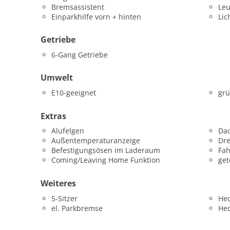
Bremsassistent
Leu
Einparkhilfe vorn + hinten
Lic
Getriebe
6-Gang Getriebe
Umwelt
E10-geeignet
grü
Extras
Alufelgen
Dac
Außentemperaturanzeige
Dr
Befestigungsösen im Laderaum
Fah
Coming/Leaving Home Funktion
get
Weiteres
5-Sitzer
He
el. Parkbremse
He