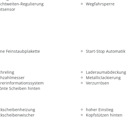
chtweiten-Regulierung
Wegfahrsperre
htsensor
ne Feinstaubplakette
Start-Stop Automatik
hreling
Laderaumabdeckung
ehzahlmesser
Metalliclackierung
rerinformationssystem
Verzurrösen
önte Scheiben hinten
ckscheibenheizung
hoher Einstieg
ckscheibenwischer
Kopfstützen hinten