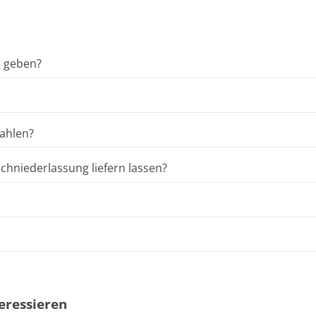
g geben?
ahlen?
hniederlassung liefern lassen?
eressieren