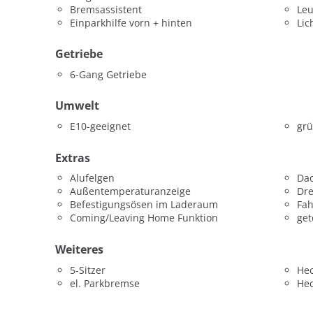
Bremsassistent
Leu
Einparkhilfe vorn + hinten
Lic
Getriebe
6-Gang Getriebe
Umwelt
E10-geeignet
grü
Extras
Alufelgen
Dac
Außentemperaturanzeige
Dr
Befestigungsösen im Laderaum
Fah
Coming/Leaving Home Funktion
get
Weiteres
5-Sitzer
He
el. Parkbremse
He