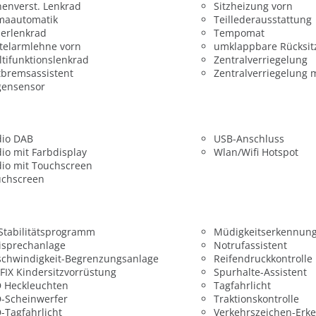
enverst. Lenkrad
Sitzheizung vorn
maautomatik
Teillederausstattung
erlenkrad
Tempomat
telarmlehne vorn
umklappbare Rücksit
tifunktionslenkrad
Zentralverriegelung
bremsassistent
Zentralverriegelung 
gensensor
dio DAB
USB-Anschluss
io mit Farbdisplay
Wlan/Wifi Hotspot
io mit Touchscreen
uchscreen
 Stabilitätsprogramm
Müdigkeitserkennun
isprechanlage
Notrufassistent
chwindigkeit-Begrenzungsanlage
Reifendruckkontrolle
FIX Kindersitzvorrüstung
Spurhalte-Assistent
 Heckleuchten
Tagfahrlicht
-Scheinwerfer
Traktionskontrolle
-Tagfahrlicht
Verkehrszeichen-Erk