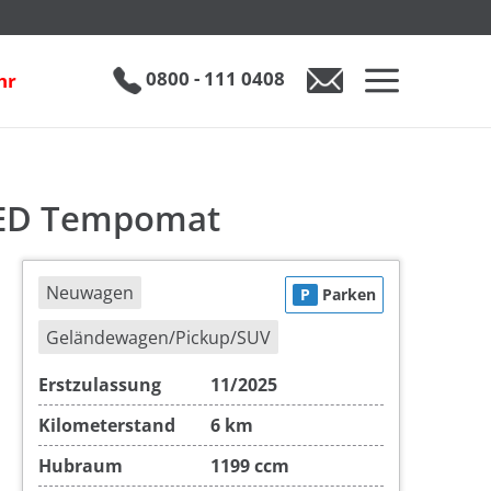
at
inkl. 19% MwSt.
UVP
1
€ 31.090
€ 19.890
0800 - 111 0408
hr
0800 - 111 0408
Auto anfragen
 LED Tempomat
Neuwagen
P
Parken
Geländewagen/Pickup/SUV
Erstzulassung
11/2025
Kilometerstand
6 km
Hubraum
1199 ccm