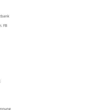
zbank
m. FB
g
ennung