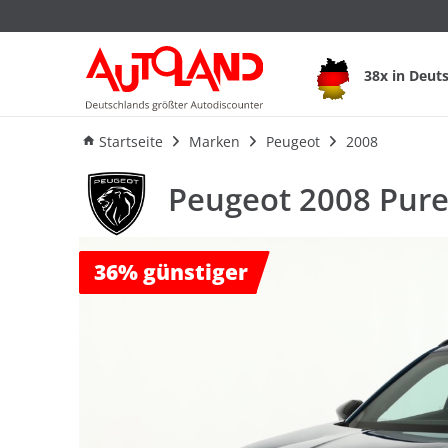
Peugeot 2008 PureT
38x in Deut
Ausstattung
Verbrauch
An
Startseite
Marken
Peugeot
2008
Peugeot 2008 Pure
36%
günstiger