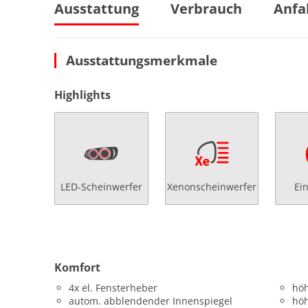
Ausstattung
Verbrauch
Anfa
Ausstattungsmerkmale
Highlights
LED-Scheinwerfer
Xenonscheinwerfer
Ei
Komfort
4x el. Fensterheber
höh
autom. abblendender Innenspiegel
höh