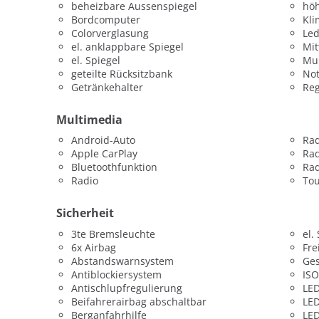
beheizbare Aussenspiegel
höh
Bordcomputer
Kli
Colorverglasung
Led
el. anklappbare Spiegel
Mit
el. Spiegel
Mul
geteilte Rücksitzbank
Not
Getränkehalter
Re
Multimedia
Android-Auto
Ra
Apple CarPlay
Rad
Bluetoothfunktion
Rad
Radio
To
Sicherheit
3te Bremsleuchte
el.
6x Airbag
Fre
Abstandswarnsystem
Ges
Antiblockiersystem
ISO
Antischlupfregulierung
LED
Beifahrerairbag abschaltbar
LED
Berganfahrhilfe
LED