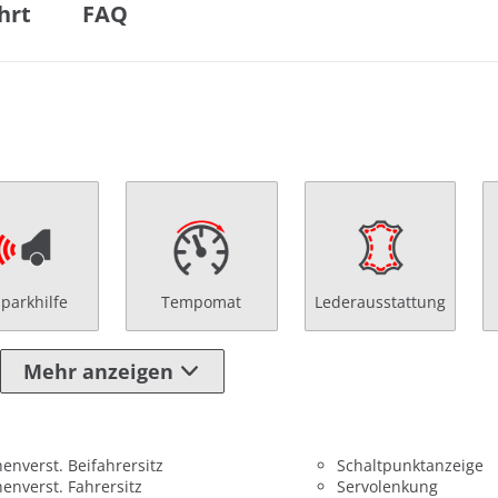
hrt
FAQ
nparkhilfe
Tempomat
Lederausstattung
Mehr anzeigen
enverst. Beifahrersitz
Schaltpunktanzeige
enverst. Fahrersitz
Servolenkung