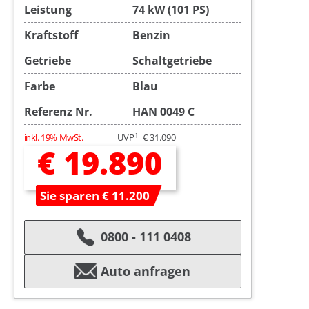
Leistung
74 kW (101 PS)
Kraftstoff
Benzin
Getriebe
Schaltgetriebe
Farbe
Blau
Referenz Nr.
HAN 0049 C
1
inkl. 19% MwSt.
UVP
€ 31.090
€ 19.890
Sie sparen € 11.200
0800 - 111 0408
Auto anfragen