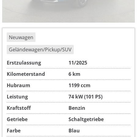
Neuwagen
Geländewagen/Pickup/SUV
Erstzulassung
11/2025
Kilometerstand
6 km
Hubraum
1199 ccm
Leistung
74 kW (101 PS)
Kraftstoff
Benzin
Getriebe
Schaltgetriebe
Farbe
Blau