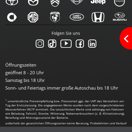
3te Bremsleuchte
6x Airbag
Abstandswarnsystem
Antiblockiersystem
Antischlupfregulierung
Folgen Sie uns
Beifahrerairbag abschaltbar
Berganfahrhilfe
Bremsassistent
Einparkhilfe vorn + hinten
el. Stabilitätsprogramm
Freisprechanlage
Öffnungszeiten
Geschwindigkeit-Begrenzungsanlage
geöffnet 8 - 20 Uhr
ISOFIX Kindersitzvorrüstung
LED Heckleuchten
Samstag bis 18 Uhr
LED-Scheinwerfer
Sonn- und Feiertags immer große Autoschau bis 18 Uhr
LED-Tagfahrlicht
Leuchtweiten-Regulierung
1
Lichtsensor
unverbindliche Preisempfehlung bzw. Preisvorteil ggü. der UVP des Herstellers am
Tag der Erstzulassung. Die angegebenen Werte wurden nach dem vorgeschriebenen
Müdigkeitserkennung
Messverfahren WLTP ermittelt. Die tatsächlichen Werte sind abhängig von Faktoren
Notrufassistent
wie Beladung, Fahrstil, Strecke, Witterung, Nebenverbrauchern (z. B. Klimatisierung),
Bereifung und Alterungszustand der Batterie.
Reifendruckkontrolle
außerhalb der gesetzlichen Öffnungszeiten keine Beratung, Probefahrten und Verkauf
Spurhalte-Assistent
Tagfahrlicht