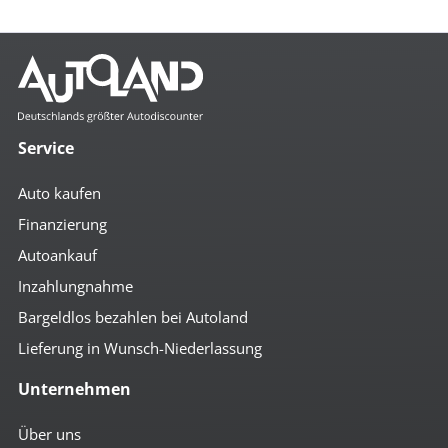
Mehr anzeigen
Komfort
4x el. Fensterheber
autom. abblendender Innenspiegel
Service
beheizbare Aussenspiegel
Bordcomputer
Auto kaufen
Colorverglasung
el. anklappbare Spiegel
Finanzierung
el. Spiegel
Autoankauf
geteilte Rücksitzbank
Getränkehalter
Inzahlungnahme
höhenverst. Beifahrersitz
höhenverst. Fahrersitz
Bargeldlos bezahlen bei Autoland
höhenverst. Lenkrad
Lieferung in Wunsch-Niederlassung
Klimaautomatik
Lederlenkrad
Unternehmen
Mittelarmlehne vorn
Multifunktionslenkrad
Notbremsassistent
Über uns
Regensensor