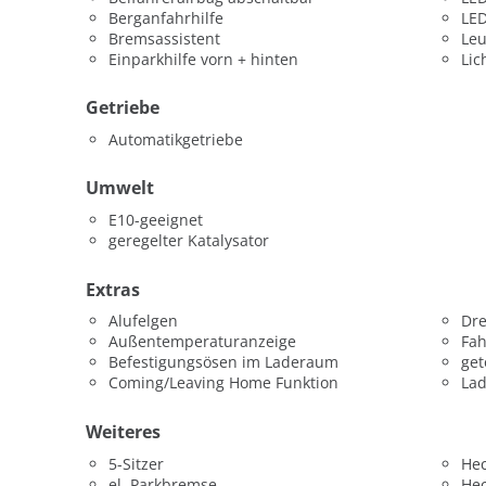
Berganfahrhilfe
LED
Bremsassistent
Leu
Einparkhilfe vorn + hinten
Lic
Getriebe
Automatikgetriebe
Umwelt
E10-geeignet
geregelter Katalysator
Extras
Alufelgen
Dr
Außentemperaturanzeige
Fah
Befestigungsösen im Laderaum
get
Coming/Leaving Home Funktion
La
Weiteres
5-Sitzer
He
el. Parkbremse
He