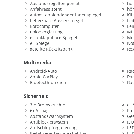
Abstandsregeltempomat
höh
Anfahrassistent
höh
autom. abblendender Innenspiegel
Kli
beheizbare Aussenspiegel
Led
Bordcomputer
Le
Colorverglasung
Mit
el. anklappbare Spiegel
Mul
el. Spiegel
Not
geteilte Rücksitzbank
Re
Multimedia
Android-Auto
Ra
Apple CarPlay
Ra
Bluetoothfunktion
Rad
Sicherheit
3te Bremsleuchte
el.
6x Airbag
Fre
Abstandswarnsystem
Ges
Antiblockiersystem
ISO
Antischlupfregulierung
LED
Beifahrerairbag abschaltbar
LED