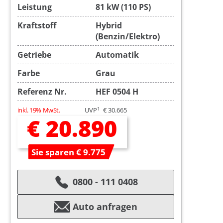
Leistung
81 kW (110 PS)
Kraftstoff
Hybrid
(Benzin/Elektro)
Getriebe
Automatik
Farbe
Grau
Referenz Nr.
HEF 0504 H
1
inkl. 19% MwSt.
UVP
€ 30.665
€ 20.890
Sie sparen € 9.775
0800 - 111 0408
Auto anfragen