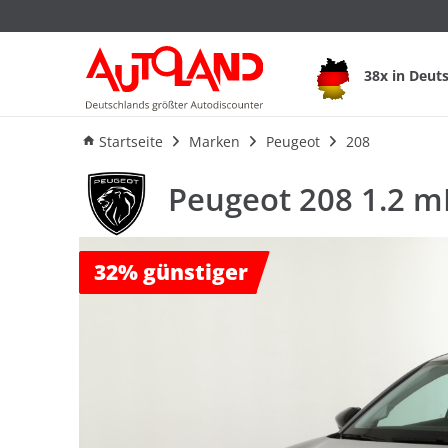
Peugeot 208 1.2 mH
38x in Deut
Ausstattung
Verbrauch
An
Startseite
Marken
Peugeot
208
Peugeot 208 1.2 m
32%
günstiger