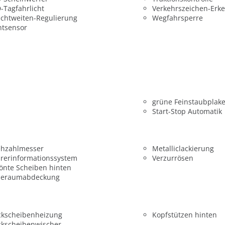
-Tagfahrlicht
Verkehrszeichen-Erk
chtweiten-Regulierung
Wegfahrsperre
htsensor
grüne Feinstaubplake
Start-Stop Automatik
ehzahlmesser
Metalliclackierung
rerinformationssystem
Verzurrösen
önte Scheiben hinten
deraumabdeckung
ckscheibenheizung
Kopfstützen hinten
ckscheibenwischer