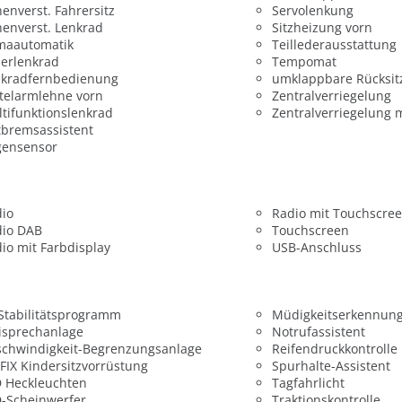
enverst. Fahrersitz
Servolenkung
enverst. Lenkrad
Sitzheizung vorn
maautomatik
Teillederausstattung
erlenkrad
Tempomat
nkradfernbedienung
umklappbare Rücksit
telarmlehne vorn
Zentralverriegelung
tifunktionslenkrad
Zentralverriegelung 
bremsassistent
gensensor
dio
Radio mit Touchscre
dio DAB
Touchscreen
io mit Farbdisplay
USB-Anschluss
 Stabilitätsprogramm
Müdigkeitserkennun
isprechanlage
Notrufassistent
chwindigkeit-Begrenzungsanlage
Reifendruckkontrolle
FIX Kindersitzvorrüstung
Spurhalte-Assistent
 Heckleuchten
Tagfahrlicht
-Scheinwerfer
Traktionskontrolle