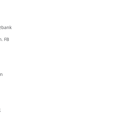
zbank
m. FB
en
g