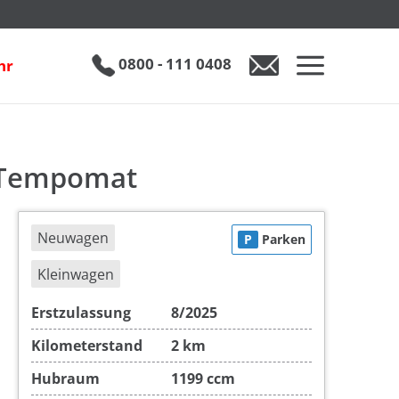
inkl. 19% MwSt.
UVP
1
€ 30.665
€ 20.890
0800 - 111 0408
hr
0800 - 111 0408
Auto anfragen
D Tempomat
Neuwagen
P
Parken
Kleinwagen
Erstzulassung
8/2025
Kilometerstand
2 km
Hubraum
1199 ccm