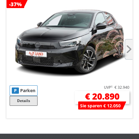
-37%
UVP
1
€ 32.940
P
Parken
€ 20.890
Details
Sie sparen € 12.050