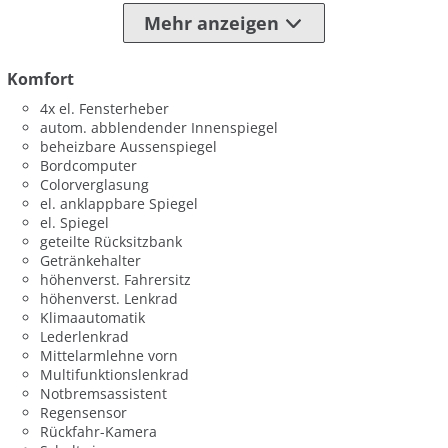
Mehr anzeigen
Komfort
4x el. Fensterheber
autom. abblendender Innenspiegel
beheizbare Aussenspiegel
Bordcomputer
Colorverglasung
el. anklappbare Spiegel
el. Spiegel
geteilte Rücksitzbank
Getränkehalter
höhenverst. Fahrersitz
höhenverst. Lenkrad
Klimaautomatik
Lederlenkrad
Mittelarmlehne vorn
Multifunktionslenkrad
Notbremsassistent
Regensensor
Rückfahr-Kamera