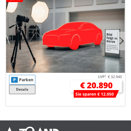
UVP
1
€ 32.940
P
Parken
€ 20.890
Details
Sie sparen € 12.050