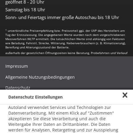
geöffnet 8 - 20 Uhr
Samstag bis 18 Uhr
Sonn- und Feiertags immer große Autoschau bis 18 Uhr
1
unverbindliche Preisempfehlung bzw. Preisvorteil ggü. der UVP des Herstellers am
Tag der Erstzulassung. Die angegebenen Werte wurden nach dem vorgeschriebenen
Messverfahren WLTP ermittelt. Die tatsächlichen Werte sind abhängig von Faktoren
wie Beladung, Fahrstil, Strecke, Witterung, Nebenverbrauchern (z. B. Klimatisierung),
Bereifung und Alterungszustand der Batterie.
außerhalb der gesetzlichen Öffnungszeiten keine Beratung, Probefahrten und Verkauf
Impressum
Allgemeine Nutzungsbedingungen
Datenschutz
Datenschutz Einstellungen
Hinweisgebersystem nach HinSchG
Autoland verwendet Services und Technologien zur
Beschwerde nach LkSG
Datenverarbeitung. Mit einem Klick auf "Zustimmen"
akzeptieren Sie diese Verarbeitung und auch die
Grundsatzerklärung zum LkSG
Weitergabe Ihrer Daten an Drittanbieter. Die Daten
© 2026 AUTOLAND 24 SE & Co. Betriebs KG
werden für Analysen, Retargeting und zur Ausspielung