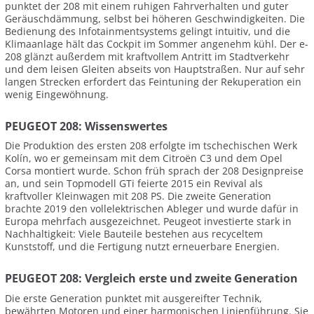
punktet der 208 mit einem ruhigen Fahrverhalten und guter
Geräuschdämmung, selbst bei höheren Geschwindigkeiten. Die
Bedienung des Infotainmentsystems gelingt intuitiv, und die
Klimaanlage hält das Cockpit im Sommer angenehm kühl. Der e-
208 glänzt außerdem mit kraftvollem Antritt im Stadtverkehr
und dem leisen Gleiten abseits von Hauptstraßen. Nur auf sehr
langen Strecken erfordert das Feintuning der Rekuperation ein
wenig Eingewöhnung.
PEUGEOT 208: Wissenswertes
Die Produktion des ersten 208 erfolgte im tschechischen Werk
Kolín, wo er gemeinsam mit dem Citroën C3 und dem Opel
Corsa montiert wurde. Schon früh sprach der 208 Designpreise
an, und sein Topmodell GTi feierte 2015 ein Revival als
kraftvoller Kleinwagen mit 208 PS. Die zweite Generation
brachte 2019 den vollelektrischen Ableger und wurde dafür in
Europa mehrfach ausgezeichnet. Peugeot investierte stark in
Nachhaltigkeit: Viele Bauteile bestehen aus recyceltem
Kunststoff, und die Fertigung nutzt erneuerbare Energien.
PEUGEOT 208: Vergleich erste und zweite Generation
Die erste Generation punktet mit ausgereifter Technik,
bewährten Motoren und einer harmonischen Linienführung. Sie