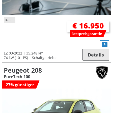
Benzin
€ 16.950
Bestpreisgarantie
P
EZ 03/2022
35.248 km
Details
74 kW (101 PS)
Schaltgetriebe
Peugeot 208
PureTech 100
27% günstiger