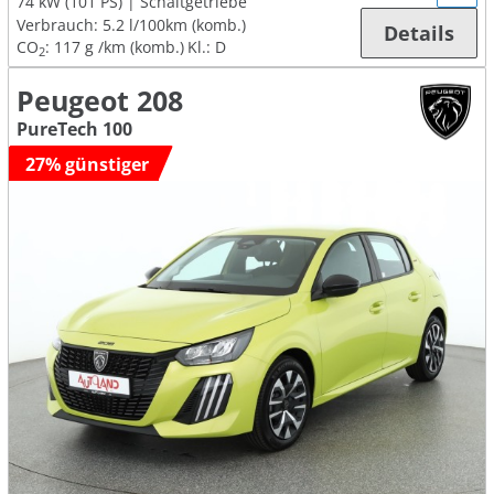
74 kW (101 PS)
Schaltgetriebe
Verbrauch:
5.2 l/100km (komb.)
Details
CO
:
117 g /km (komb.)
Kl.: D
2
Peugeot 208
PureTech 100
27% günstiger