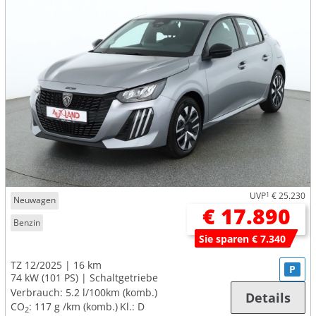
UVP
1
€ 25.230
Neuwagen
€ 17.890
Benzin
Sie sparen € 7.340
TZ 12/2025
16 km
P
74 kW (101 PS)
Schaltgetriebe
Verbrauch:
5.2 l/100km (komb.)
Details
CO
:
117 g /km (komb.)
Kl.: D
2