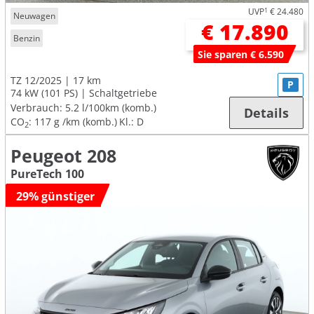
UVP
1
€ 24.480
Neuwagen
€ 17.890
Benzin
Sie sparen € 6.590
TZ 12/2025
17 km
P
74 kW (101 PS)
Schaltgetriebe
Verbrauch:
5.2 l/100km (komb.)
Details
CO
:
117 g /km (komb.)
Kl.: D
2
Peugeot 208
PureTech 100
29% günstiger