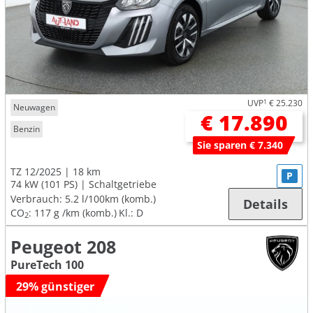
UVP
1
€ 25.230
Neuwagen
€ 17.890
Benzin
Sie sparen € 7.340
TZ 12/2025
18 km
P
74 kW (101 PS)
Schaltgetriebe
Verbrauch:
5.2 l/100km (komb.)
Details
CO
:
117 g /km (komb.)
Kl.: D
2
Peugeot 208
PureTech 100
29% günstiger