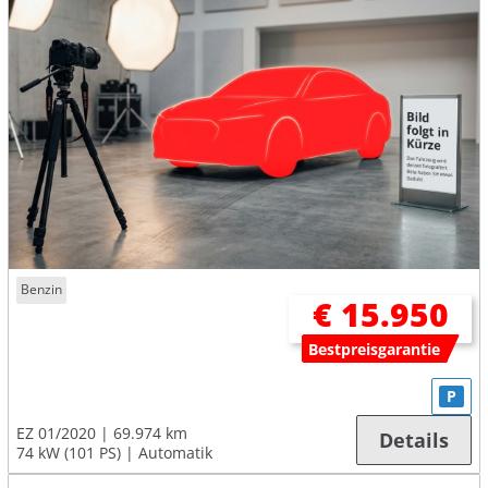
Benzin
€ 15.950
Bestpreisgarantie
P
EZ 01/2020
69.974 km
Details
74 kW (101 PS)
Automatik