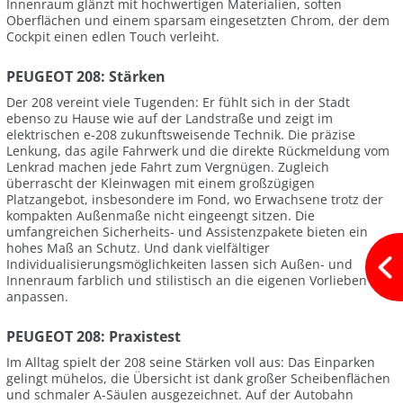
Innenraum glänzt mit hochwertigen Materialien, soften
Oberflächen und einem sparsam eingesetzten Chrom, der dem
Cockpit einen edlen Touch verleiht.
PEUGEOT 208: Stärken
Der 208 vereint viele Tugenden: Er fühlt sich in der Stadt
ebenso zu Hause wie auf der Landstraße und zeigt im
elektrischen e-208 zukunftsweisende Technik. Die präzise
Lenkung, das agile Fahrwerk und die direkte Rückmeldung vom
Lenkrad machen jede Fahrt zum Vergnügen. Zugleich
überrascht der Kleinwagen mit einem großzügigen
Platzangebot, insbesondere im Fond, wo Erwachsene trotz der
kompakten Außenmaße nicht eingeengt sitzen. Die
umfangreichen Sicherheits- und Assistenzpakete bieten ein
hohes Maß an Schutz. Und dank vielfältiger
Individualisierungsmöglichkeiten lassen sich Außen- und
Innenraum farblich und stilistisch an die eigenen Vorlieben
anpassen.
PEUGEOT 208: Praxistest
Im Alltag spielt der 208 seine Stärken voll aus: Das Einparken
gelingt mühelos, die Übersicht ist dank großer Scheibenflächen
und schmaler A-Säulen ausgezeichnet. Auf der Autobahn