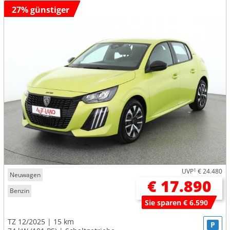
27% günstiger
UVP
1
€ 24.480
Neuwagen
€ 17.890
Benzin
Sie sparen € 6.590
TZ 12/2025
15 km
P