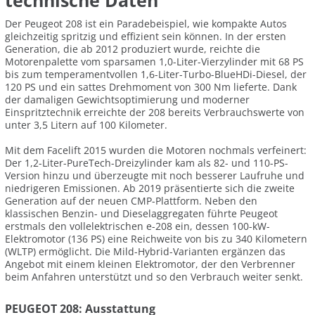
technische Daten
Der Peugeot 208 ist ein Paradebeispiel, wie kompakte Autos
gleichzeitig spritzig und effizient sein können. In der ersten
Generation, die ab 2012 produziert wurde, reichte die
Motorenpalette vom sparsamen 1,0-Liter-Vierzylinder mit 68 PS
bis zum temperamentvollen 1,6-Liter-Turbo-BlueHDi-Diesel, der
120 PS und ein sattes Drehmoment von 300 Nm lieferte. Dank
der damaligen Gewichtsoptimierung und moderner
Einspritztechnik erreichte der 208 bereits Verbrauchswerte von
unter 3,5 Litern auf 100 Kilometer.
Mit dem Facelift 2015 wurden die Motoren nochmals verfeinert:
Der 1,2-Liter-PureTech-Dreizylinder kam als 82- und 110-PS-
Version hinzu und überzeugte mit noch besserer Laufruhe und
niedrigeren Emissionen. Ab 2019 präsentierte sich die zweite
Generation auf der neuen CMP-Plattform. Neben den
klassischen Benzin- und Dieselaggregaten führte Peugeot
erstmals den vollelektrischen e-208 ein, dessen 100-kW-
Elektromotor (136 PS) eine Reichweite von bis zu 340 Kilometern
(WLTP) ermöglicht. Die Mild-Hybrid-Varianten ergänzen das
Angebot mit einem kleinen Elektromotor, der den Verbrenner
beim Anfahren unterstützt und so den Verbrauch weiter senkt.
PEUGEOT 208: Ausstattung