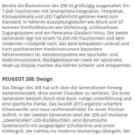
Bereits die Basisversion des 208 ist großzügig ausgestattet: Ein
7-Zoll-Touchscreen mit Smartphone-Integration, Tempomat,
Klimaautomatik und LED-Tagfahrlicht gehören meist zum
Standard. In höheren Ausstattungsstufen wie Allure und GT
kommen Komfortfeatures wie Sitzheizung, schlüsselloses
Zugangssystem und ein Panorama-Glasdach hinzu. Die zweite
Generation legt mit einem 10-Zoll-HD-Touchscreen und dem
modernen i-Cockpit® nach, das dank kompaktem Lenkrad und
hoch positioniertem Kombiinstrument besonders
fahrerorientiert ist. Assistenzsysteme wie Spurhalte- und
Notbremsassistent, Müdigkeitswarner sowie ein optionales
Head-up-Display machen das Fahren sicherer und entspannter.
PEUGEOT 208: Design
Das Design des 208 hat sich über die Generationen hinweg
weiterentwickelt, ohne seinen Charakter zu verlieren. Die erste
Generation bestach durch eine klare, ruhige Linienführung und
eine sportliche Flanke. Das Facelift 2015 ergänzte schärfere
Scheinwerfer und neue Leichtmetallräder für einen frischen
Auftritt. In der zweiten Generation setzt der 208 auf markante
„Löwenkrallen“-LED-Rückleuchten, eine dynamische
Seitenansicht mit ausgeprägter Schulterlinie und einen
Kühlergrill, der nahtlos ins moderne Markenlogo übergeht. Der