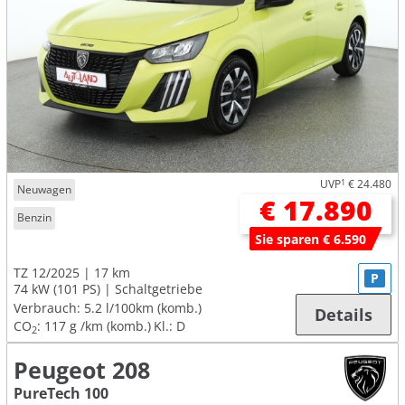
UVP
1
€ 24.480
Neuwagen
€ 17.890
Benzin
Sie sparen € 6.590
TZ 12/2025
17 km
P
74 kW (101 PS)
Schaltgetriebe
Verbrauch:
5.2 l/100km (komb.)
Details
CO
:
117 g /km (komb.)
Kl.: D
2
Peugeot 208
PureTech 100