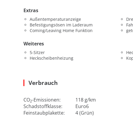
Extras
Außentemperaturanzeige
Dr
Befestigungsösen im Laderaum
Fah
Coming/Leaving Home Funktion
get
Weiteres
5-Sitzer
He
Heckscheibenheizung
Kop
Verbrauch
CO
-Emissionen:
118 g/km
2
Schadstoffklasse:
Euro6
Feinstaubplakette:
4 (Grün)