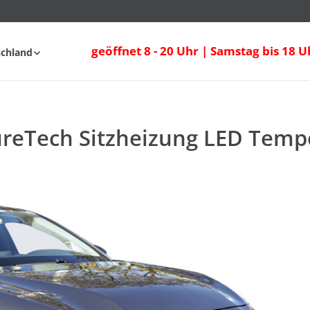
ureTech Sitzheizung LED Tempomat
geöffnet 8 - 20 Uhr | Samstag bis 18 U
schland
fahrt
FAQ
ureTech Sitzheizung LED Tem