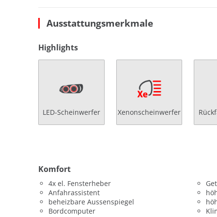
Ausstattungsmerkmale
Highlights
LED-Scheinwerfer
Xenonscheinwerfer
Rück
Komfort
4x el. Fensterheber
Get
Anfahrassistent
höh
beheizbare Aussenspiegel
höh
Bordcomputer
Kl