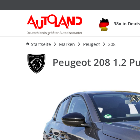
Peugeot 208 1.2 P
38x in Deut
Ausstattung
Verbrauch
An
Startseite
Marken
Peugeot
208
Peugeot 208 1.2 P