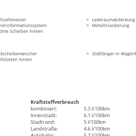
ehzahlmesser
Laderaumabdeckung
rerinformationssystem
Metalliclackierung
önte Scheiben hinten
ckscheibenwischer
Stoßfänger in Wagen
fstützen hinten
Kraftstoffverbrauch
kombiniert:
5.3 l/100km
Innenstadt:
6.1 l/100km
Stadtrand:
5 l/100km
Landstraße:
4.6 l/100km
Autobahn:
5.7 l/100km