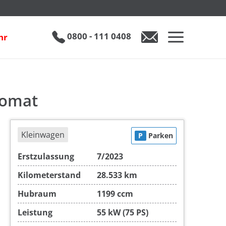
€ 14.990
0800 - 111 0408
hr
0800 - 111 0408
Auto anfragen
pomat
Kleinwagen
P
Parken
Erstzulassung
7/2023
Kilometerstand
28.533 km
Hubraum
1199 ccm
Leistung
55 kW (75 PS)