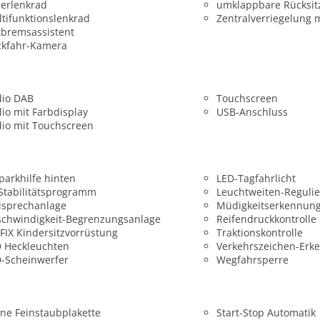
erlenkrad
umklappbare Rücksit
tifunktionslenkrad
Zentralverriegelung 
bremsassistent
ckfahr-Kamera
dio DAB
Touchscreen
io mit Farbdisplay
USB-Anschluss
io mit Touchscreen
parkhilfe hinten
LED-Tagfahrlicht
 Stabilitätsprogramm
Leuchtweiten-Reguli
isprechanlage
Müdigkeitserkennun
chwindigkeit-Begrenzungsanlage
Reifendruckkontrolle
FIX Kindersitzvorrüstung
Traktionskontrolle
 Heckleuchten
Verkehrszeichen-Erk
-Scheinwerfer
Wegfahrsperre
ne Feinstaubplakette
Start-Stop Automatik