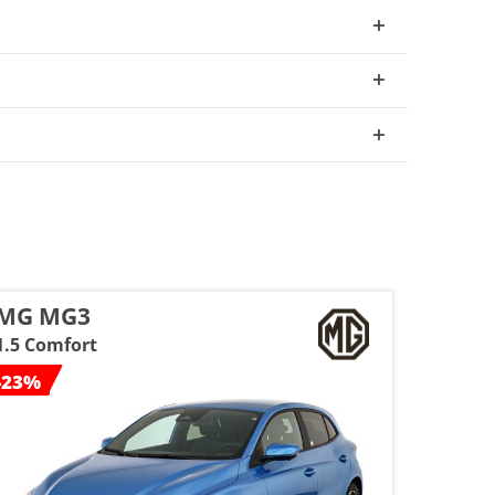
MG MG3
Fiat
1.5 Comfort
Pandin
-23%
-16%