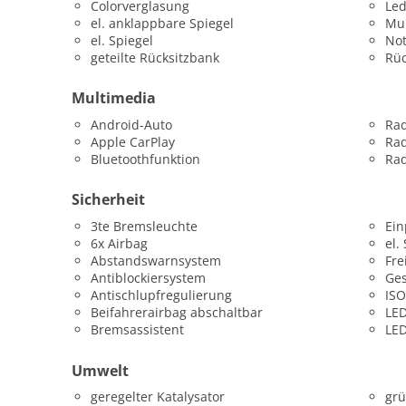
Colorverglasung
Led
el. anklappbare Spiegel
Mul
el. Spiegel
Not
geteilte Rücksitzbank
Rü
Multimedia
Android-Auto
Ra
Apple CarPlay
Rad
Bluetoothfunktion
Rad
Sicherheit
3te Bremsleuchte
Ein
6x Airbag
el.
Abstandswarnsystem
Fre
Antiblockiersystem
Ges
Antischlupfregulierung
ISO
Beifahrerairbag abschaltbar
LED
Bremsassistent
LED
Umwelt
geregelter Katalysator
grü