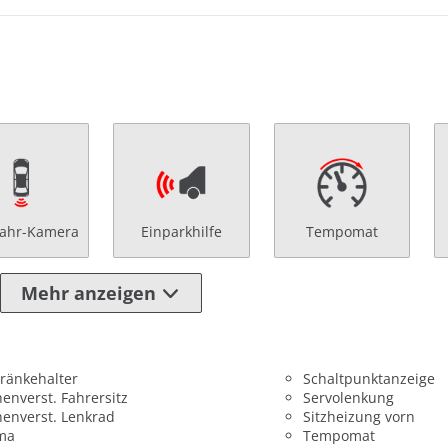
fahr-Kamera
Einparkhilfe
Tempomat
Mehr anzeigen
ränkehalter
Schaltpunktanzeige
enverst. Fahrersitz
Servolenkung
enverst. Lenkrad
Sitzheizung vorn
ima
Tempomat