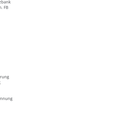
zbank
m. FB
erung
g
ennung