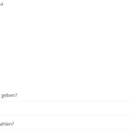
na
g geben?
ahlen?