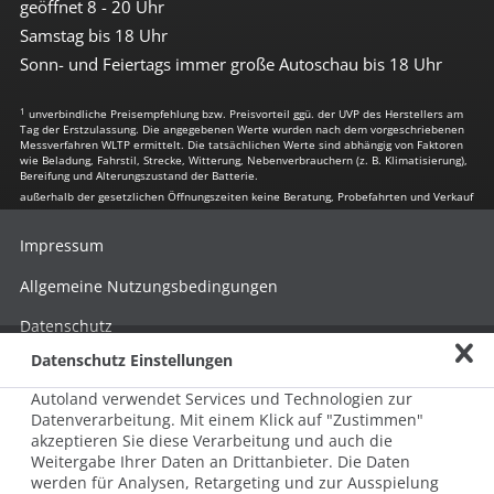
geöffnet 8 - 20 Uhr
Samstag bis 18 Uhr
Sonn- und Feiertags immer große Autoschau bis 18 Uhr
1
unverbindliche Preisempfehlung bzw. Preisvorteil ggü. der UVP des Herstellers am
Tag der Erstzulassung. Die angegebenen Werte wurden nach dem vorgeschriebenen
Messverfahren WLTP ermittelt. Die tatsächlichen Werte sind abhängig von Faktoren
wie Beladung, Fahrstil, Strecke, Witterung, Nebenverbrauchern (z. B. Klimatisierung),
Bereifung und Alterungszustand der Batterie.
außerhalb der gesetzlichen Öffnungszeiten keine Beratung, Probefahrten und Verkauf
Impressum
Allgemeine Nutzungsbedingungen
Datenschutz
Datenschutz Einstellungen
Hinweisgebersystem nach HinSchG
Autoland verwendet Services und Technologien zur
Beschwerde nach LkSG
Datenverarbeitung. Mit einem Klick auf "Zustimmen"
akzeptieren Sie diese Verarbeitung und auch die
Grundsatzerklärung zum LkSG
Weitergabe Ihrer Daten an Drittanbieter. Die Daten
© 2026 AUTOLAND 24 SE & Co. Betriebs KG
werden für Analysen, Retargeting und zur Ausspielung