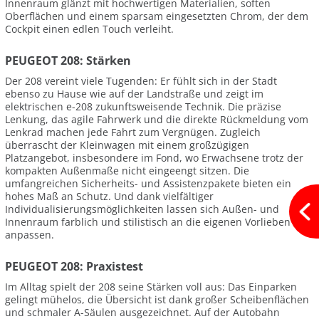
Innenraum glänzt mit hochwertigen Materialien, soften
Oberflächen und einem sparsam eingesetzten Chrom, der dem
Cockpit einen edlen Touch verleiht.
PEUGEOT 208: Stärken
Der 208 vereint viele Tugenden: Er fühlt sich in der Stadt
ebenso zu Hause wie auf der Landstraße und zeigt im
elektrischen e-208 zukunftsweisende Technik. Die präzise
Lenkung, das agile Fahrwerk und die direkte Rückmeldung vom
Lenkrad machen jede Fahrt zum Vergnügen. Zugleich
überrascht der Kleinwagen mit einem großzügigen
Platzangebot, insbesondere im Fond, wo Erwachsene trotz der
kompakten Außenmaße nicht eingeengt sitzen. Die
umfangreichen Sicherheits- und Assistenzpakete bieten ein
hohes Maß an Schutz. Und dank vielfältiger
Individualisierungsmöglichkeiten lassen sich Außen- und
Innenraum farblich und stilistisch an die eigenen Vorlieben
anpassen.
PEUGEOT 208: Praxistest
Im Alltag spielt der 208 seine Stärken voll aus: Das Einparken
gelingt mühelos, die Übersicht ist dank großer Scheibenflächen
und schmaler A-Säulen ausgezeichnet. Auf der Autobahn