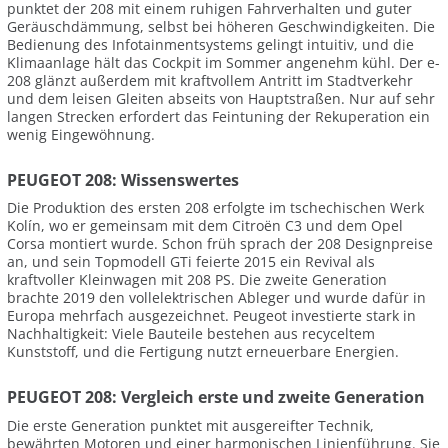
punktet der 208 mit einem ruhigen Fahrverhalten und guter
Geräuschdämmung, selbst bei höheren Geschwindigkeiten. Die
Bedienung des Infotainmentsystems gelingt intuitiv, und die
Klimaanlage hält das Cockpit im Sommer angenehm kühl. Der e-
208 glänzt außerdem mit kraftvollem Antritt im Stadtverkehr
und dem leisen Gleiten abseits von Hauptstraßen. Nur auf sehr
langen Strecken erfordert das Feintuning der Rekuperation ein
wenig Eingewöhnung.
PEUGEOT 208: Wissenswertes
Die Produktion des ersten 208 erfolgte im tschechischen Werk
Kolín, wo er gemeinsam mit dem Citroën C3 und dem Opel
Corsa montiert wurde. Schon früh sprach der 208 Designpreise
an, und sein Topmodell GTi feierte 2015 ein Revival als
kraftvoller Kleinwagen mit 208 PS. Die zweite Generation
brachte 2019 den vollelektrischen Ableger und wurde dafür in
Europa mehrfach ausgezeichnet. Peugeot investierte stark in
Nachhaltigkeit: Viele Bauteile bestehen aus recyceltem
Kunststoff, und die Fertigung nutzt erneuerbare Energien.
PEUGEOT 208: Vergleich erste und zweite Generation
Die erste Generation punktet mit ausgereifter Technik,
bewährten Motoren und einer harmonischen Linienführung. Sie