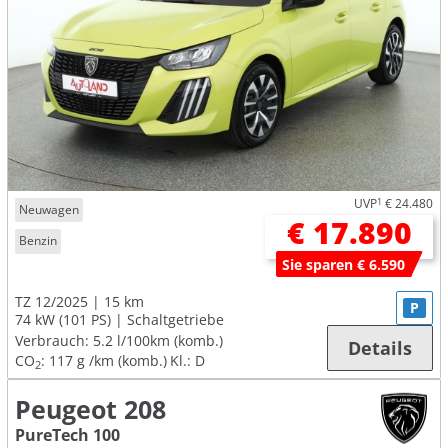
UVP
1
€ 24.480
Neuwagen
€ 17.890
Benzin
Sie sparen € 6.590
TZ 12/2025
15 km
P
74 kW (101 PS)
Schaltgetriebe
Verbrauch:
5.2 l/100km (komb.)
Details
CO
:
117 g /km (komb.)
Kl.: D
2
Peugeot 208
PureTech 100