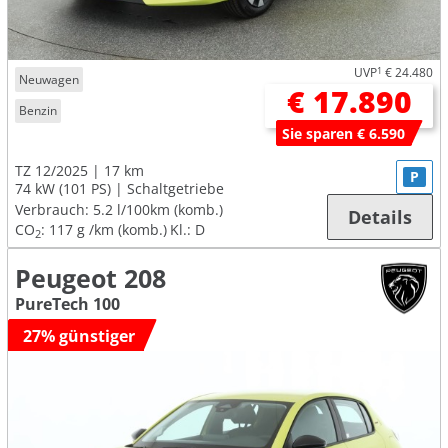
UVP
1
€ 24.480
Neuwagen
€ 17.890
Benzin
Sie sparen € 6.590
TZ 12/2025
17 km
P
74 kW (101 PS)
Schaltgetriebe
Verbrauch:
5.2 l/100km (komb.)
Details
CO
:
117 g /km (komb.)
Kl.: D
2
Peugeot 208
PureTech 100
27% günstiger