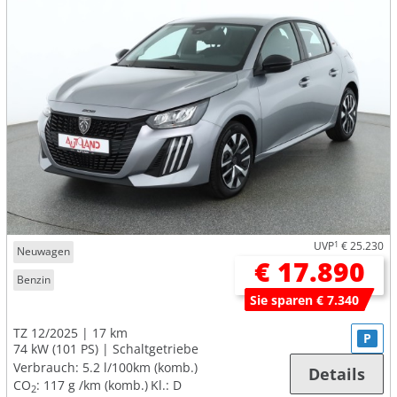
UVP
1
€ 25.230
Neuwagen
€ 17.890
Benzin
Sie sparen € 7.340
TZ 12/2025
17 km
P
74 kW (101 PS)
Schaltgetriebe
Verbrauch:
5.2 l/100km (komb.)
Details
CO
:
117 g /km (komb.)
Kl.: D
2