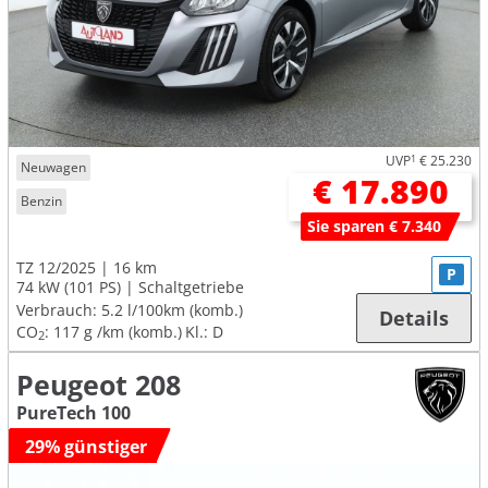
UVP
1
€ 25.230
Neuwagen
€ 17.890
Benzin
Sie sparen € 7.340
TZ 12/2025
16 km
P
74 kW (101 PS)
Schaltgetriebe
Verbrauch:
5.2 l/100km (komb.)
Details
CO
:
117 g /km (komb.)
Kl.: D
2
Peugeot 208
PureTech 100
29% günstiger