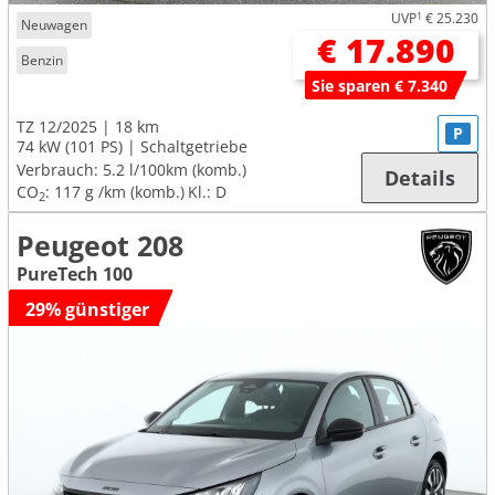
UVP
1
€ 25.230
Neuwagen
€ 17.890
Benzin
Sie sparen € 7.340
TZ 12/2025
18 km
P
74 kW (101 PS)
Schaltgetriebe
Verbrauch:
5.2 l/100km (komb.)
Details
CO
:
117 g /km (komb.)
Kl.: D
2
Peugeot 208
PureTech 100
29% günstiger