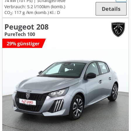
74 kW (101 PS)
Schaltgetriebe
Verbrauch:
5.2 l/100km (komb.)
Details
CO
:
117 g /km (komb.)
Kl.: D
2
Peugeot 208
PureTech 100
29% günstiger