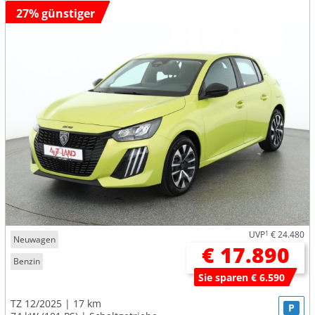
27% günstiger
UVP
1
€ 24.480
Neuwagen
€ 17.890
Benzin
Sie sparen € 6.590
TZ 12/2025
17 km
P