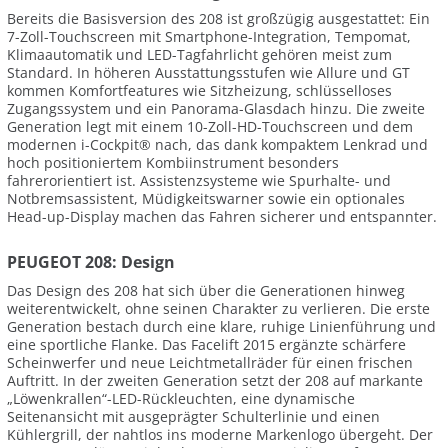
Bereits die Basisversion des 208 ist großzügig ausgestattet: Ein
7-Zoll-Touchscreen mit Smartphone-Integration, Tempomat,
Klimaautomatik und LED-Tagfahrlicht gehören meist zum
Standard. In höheren Ausstattungsstufen wie Allure und GT
kommen Komfortfeatures wie Sitzheizung, schlüsselloses
Zugangssystem und ein Panorama-Glasdach hinzu. Die zweite
Generation legt mit einem 10-Zoll-HD-Touchscreen und dem
modernen i-Cockpit® nach, das dank kompaktem Lenkrad und
hoch positioniertem Kombiinstrument besonders
fahrerorientiert ist. Assistenzsysteme wie Spurhalte- und
Notbremsassistent, Müdigkeitswarner sowie ein optionales
Head-up-Display machen das Fahren sicherer und entspannter.
PEUGEOT 208: Design
Das Design des 208 hat sich über die Generationen hinweg
weiterentwickelt, ohne seinen Charakter zu verlieren. Die erste
Generation bestach durch eine klare, ruhige Linienführung und
eine sportliche Flanke. Das Facelift 2015 ergänzte schärfere
Scheinwerfer und neue Leichtmetallräder für einen frischen
Auftritt. In der zweiten Generation setzt der 208 auf markante
„Löwenkrallen“-LED-Rückleuchten, eine dynamische
Seitenansicht mit ausgeprägter Schulterlinie und einen
Kühlergrill, der nahtlos ins moderne Markenlogo übergeht. Der