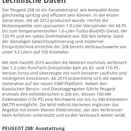
technische Daten
Der Peugeot 208 ist ein Paradebeispiel, wie kompakte Autos
gleichzeitig spritzig und effizient sein können. In der ersten
Generation, die ab 2012 produziert wurde, reichte die
Motorenpalette vom sparsamen 1,0-Liter-Vierzylinder mit 68 PS
bis zum temperamentvollen 1,6-Liter-Turbo-BlueHDi-Diesel, der
120 PS und ein sattes Drehmoment von 300 Nm lieferte. Dank
der damaligen Gewichtsoptimierung und moderner
Einspritztechnik erreichte der 208 bereits Verbrauchswerte von
unter 3,5 Litern auf 100 Kilometer.
Mit dem Facelift 2015 wurden die Motoren nochmals verfeinert:
Der 1,2-Liter-PureTech-Dreizylinder kam als 82- und 110-PS-
Version hinzu und überzeugte mit noch besserer Laufruhe und
niedrigeren Emissionen. Ab 2019 präsentierte sich die zweite
Generation auf der neuen CMP-Plattform. Neben den
klassischen Benzin- und Dieselaggregaten führte Peugeot
erstmals den vollelektrischen e-208 ein, dessen 100-kW-
Elektromotor (136 PS) eine Reichweite von bis zu 340 Kilometern
(WLTP) ermöglicht. Die Mild-Hybrid-Varianten ergänzen das
Angebot mit einem kleinen Elektromotor, der den Verbrenner
beim Anfahren unterstützt und so den Verbrauch weiter senkt.
PEUGEOT 208: Ausstattung