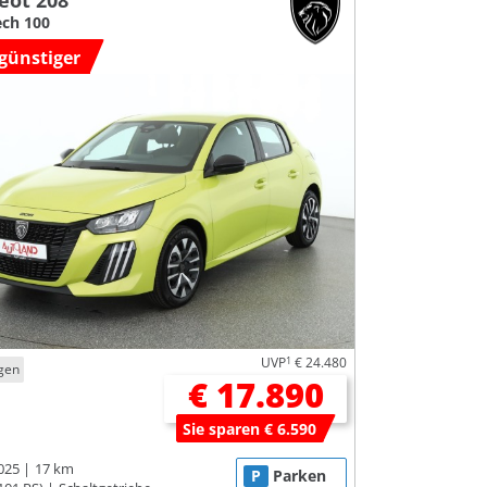
eot 208
ch 100
günstiger
UVP
1
€ 24.480
gen
€ 17.890
Sie sparen € 6.590
025
17 km
P
Parken