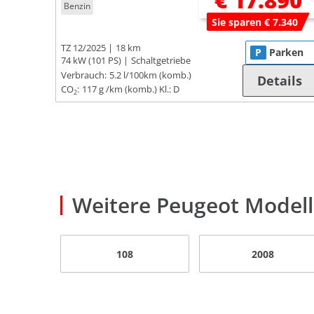
€ 17.890
Benzin
Sie sparen € 7.340
TZ 12/2025
18 km
P
Parken
74 kW (101 PS)
Schaltgetriebe
Verbrauch:
5.2 l/100km (komb.)
Details
CO
:
117 g /km (komb.)
Kl.: D
2
Weitere Peugeot Model
108
2008