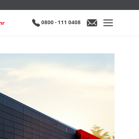
0800 - 111 0408
hr