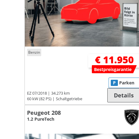
Benzin
€ 11.950
Bestpreisgarantie
P
Parken
EZ 07/2018
34.273 km
Details
60 kW (82 PS)
Schaltgetriebe
Peugeot 208
1.2 PureTech