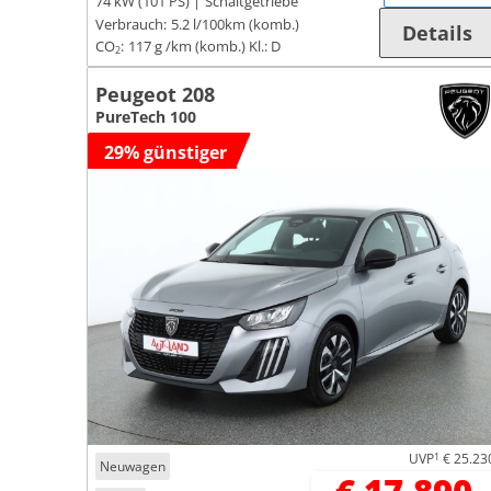
74 kW (101 PS)
Schaltgetriebe
Verbrauch:
5.2 l/100km (komb.)
Details
CO
:
117 g /km (komb.)
Kl.: D
2
Peugeot 208
PureTech 100
29% günstiger
UVP
1
€ 25.23
Neuwagen