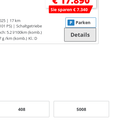
€ 17.890
Sie sparen € 7.340
025
17 km
P
Parken
101 PS)
Schaltgetriebe
ch:
5.2 l/100km (komb.)
Details
7 g /km (komb.)
Kl.: D
408
5008