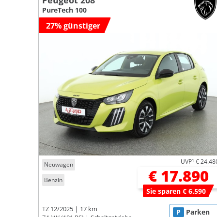
Peugeot 208
PureTech 100
27% günstiger
UVP
1
€ 24.48
Neuwagen
€ 17.890
Benzin
Sie sparen € 6.590
TZ 12/2025
17 km
P
Parken