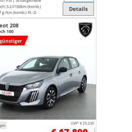
101 PS)
Schaltgetriebe
ch:
5.2 l/100km (komb.)
Details
7 g /km (komb.)
Kl.: D
eot 208
ch 100
günstiger
UVP
1
€ 25.230
gen