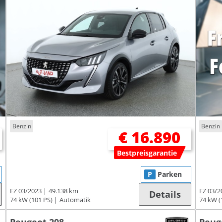
Benzin
Benzin
€ 16.890
Bestpreisgarantie
P
Parken
EZ 03/2023
49.138 km
EZ 03/2
Details
74 kW (101 PS)
Automatik
74 kW (