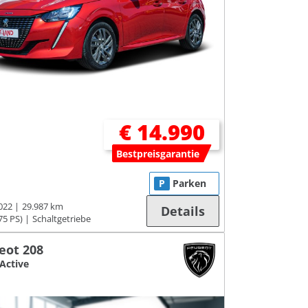
€ 14.990
Bestpreisgarantie
P
Parken
022
29.987 km
Details
75 PS)
Schaltgetriebe
eot 208
 Active