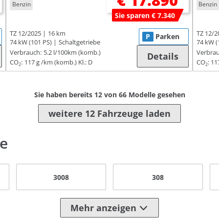
€ 17.890
Benzin
Benzin
Sie sparen € 7.340
TZ 12/2025
16 km
TZ 12/2
P
Parken
74 kW (101 PS)
Schaltgetriebe
74 kW (
Verbrauch:
5.2 l/100km (komb.)
Verbrau
Details
CO
:
117 g /km (komb.)
Kl.: D
CO
:
11
2
2
Sie haben bereits
12
von
66
Modelle gesehen
weitere 12 Fahrzeuge laden
le
3008
308
Mehr anzeigen