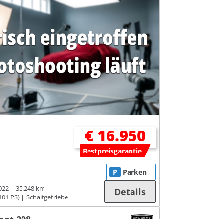
€ 16.950
Bestpreisgarantie
P
Parken
022
35.248 km
Details
101 PS)
Schaltgetriebe