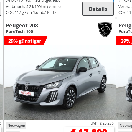
74 kW (101 PS)
Schaltgetriebe
74 kW (
Verbrauch:
5.2 l/100km (komb.)
Verbrau
Details
CO
:
117 g /km (komb.)
Kl.: D
CO
:
11
2
2
Peugeot 208
Peug
PureTech 100
PureTe
29% günstiger
29% 
0
UVP
1
€ 25.230
Neuwagen
Neuwa