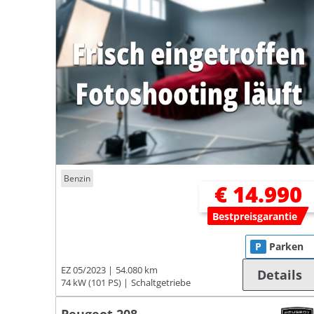
Benzin
€ 14.990
Bestpreisgarantie
P
Parken
EZ 05/2023
54.080 km
Details
74 kW (101 PS)
Schaltgetriebe