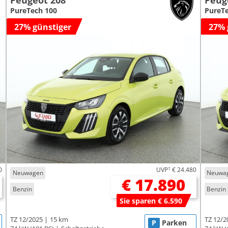
Peugeot 208
Peug
PureTech 100
PureTe
27% günstiger
27% 
0
UVP
1
€ 24.480
Neuwagen
Neuwa
€ 17.890
Benzin
Benzin
Sie sparen € 6.590
TZ 12/2025
15 km
TZ 12/2
P
Parken