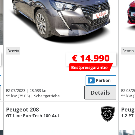
Benzin
Benzin
€ 14.990
Bestpreisgarantie
P
Parken
EZ 07/2023
28.533 km
EZ 08/2
Details
55 kW (75 PS)
Schaltgetriebe
55 kW (
Peugeot 208
Peug
GT-Line PureTech 100 Aut.
1.2 PT