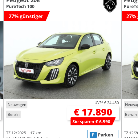
Peugeot 208
Peug
PureTech 100
PureTe
27% günstiger
27% 
UVP
1
€ 24.480
Neuwagen
Neuwa
€ 17.890
Benzin
Benzin
Sie sparen € 6.590
TZ 12/2025
17 km
TZ 12/2
P
Parken