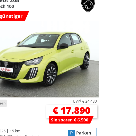
eot 208
ch 100
günstiger
UVP
1
€ 24.480
gen
€ 17.890
Sie sparen € 6.590
025
15 km
P
Parken