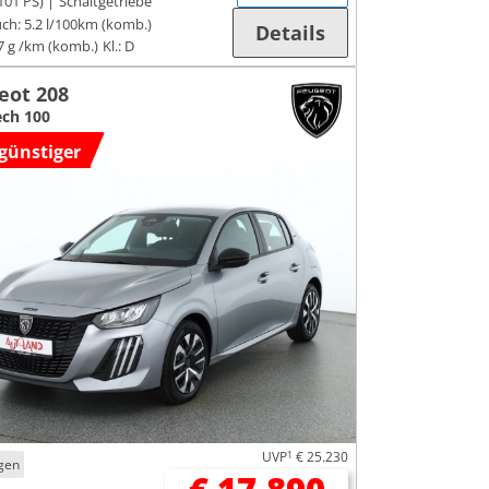
101 PS)
Schaltgetriebe
ch:
5.2 l/100km (komb.)
Details
7 g /km (komb.)
Kl.: D
eot 208
ch 100
günstiger
UVP
1
€ 25.230
gen