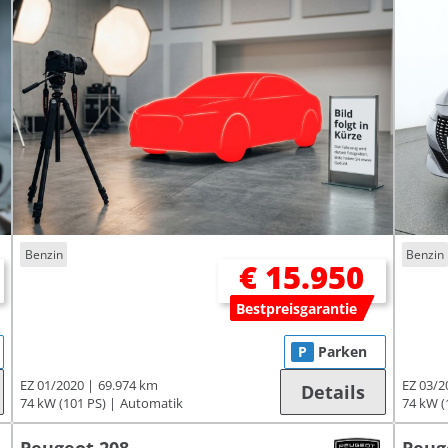
Benzin
Benzin
€ 15.950
Bestpreisgarantie
P
Parken
EZ 01/2020
69.974 km
EZ 03/2
Details
74 kW (101 PS)
Automatik
74 kW (