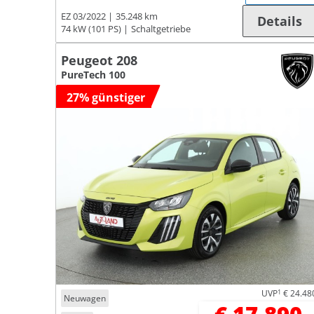
EZ 03/2022
35.248 km
Details
74 kW (101 PS)
Schaltgetriebe
Peugeot 208
PureTech 100
27% günstiger
UVP
1
€ 24.48
Neuwagen