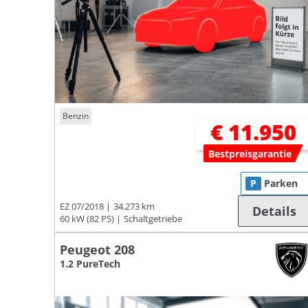
Benzin
€ 11.950
Bestpreisgarantie
P
Parken
EZ 07/2018
34.273 km
Details
60 kW (82 PS)
Schaltgetriebe
Peugeot 208
1.2 PureTech