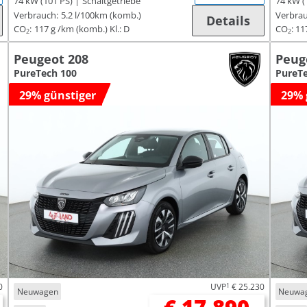
74 kW (101 PS)
Schaltgetriebe
74 kW (
Verbrauch:
5.2 l/100km (komb.)
Verbrau
Details
CO
:
117 g /km (komb.)
Kl.: D
CO
:
11
2
2
Peugeot 208
Peug
PureTech 100
PureTe
29% günstiger
29% 
0
UVP
1
€ 25.230
Neuwagen
Neuwa