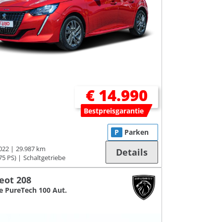
€ 14.990
Bestpreisgarantie
P
Parken
022
29.987 km
Details
75 PS)
Schaltgetriebe
eot 208
e PureTech 100 Aut.