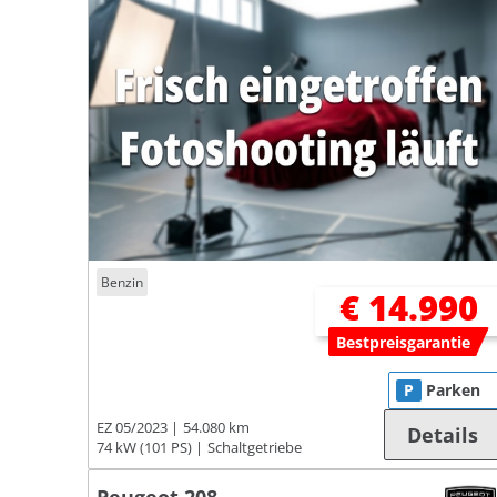
Benzin
€ 14.990
Bestpreisgarantie
P
Parken
EZ 05/2023
54.080 km
Details
74 kW (101 PS)
Schaltgetriebe