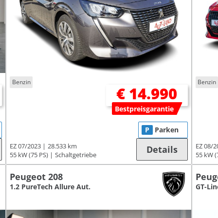
Benzin
Benzin
€ 14.990
Bestpreisgarantie
P
Parken
EZ 07/2023
28.533 km
EZ 08/2
Details
55 kW (75 PS)
Schaltgetriebe
55 kW (
Peugeot 208
Peug
1.2 PureTech Allure Aut.
GT-Lin