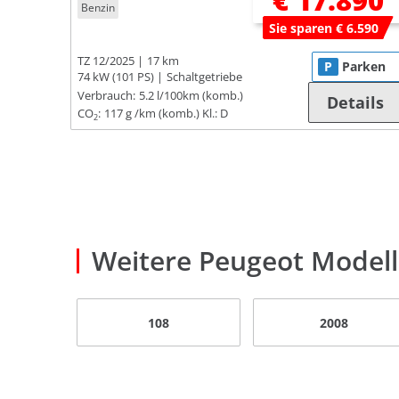
€ 17.890
Benzin
Sie sparen € 6.590
TZ 12/2025
17 km
P
Parken
74 kW (101 PS)
Schaltgetriebe
Verbrauch:
5.2 l/100km (komb.)
Details
CO
:
117 g /km (komb.)
Kl.: D
2
Weitere Peugeot Model
108
2008