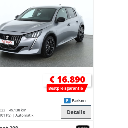
€ 16.890
Bestpreisgarantie
P
Parken
023
49.138 km
Details
101 PS)
Automatik