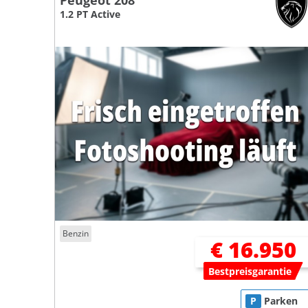
Peugeot 208
1.2 PT Active
Benzin
€ 16.950
Bestpreisgarantie
P
Parken