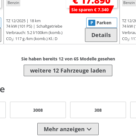
€ 17.890
Benzin
Benzin
Sie sparen € 7.340
TZ 12/2025
18 km
TZ 12/2
P
Parken
74 kW (101 PS)
Schaltgetriebe
74 kW (
Verbrauch:
5.2 l/100km (komb.)
Verbrau
Details
CO
:
117 g /km (komb.)
Kl.: D
CO
:
11
2
2
Sie haben bereits
12
von
65
Modelle gesehen
weitere 12 Fahrzeuge laden
le
3008
308
Mehr anzeigen