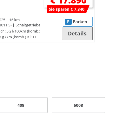
€ 17.890
Sie sparen € 7.340
025
16 km
P
Parken
101 PS)
Schaltgetriebe
ch:
5.2 l/100km (komb.)
Details
7 g /km (komb.)
Kl.: D
408
5008