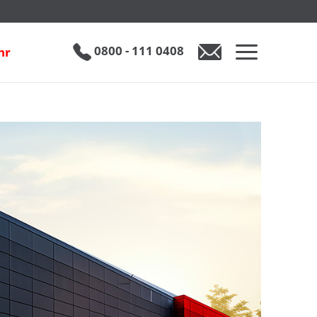
0800 - 111 0408
hr