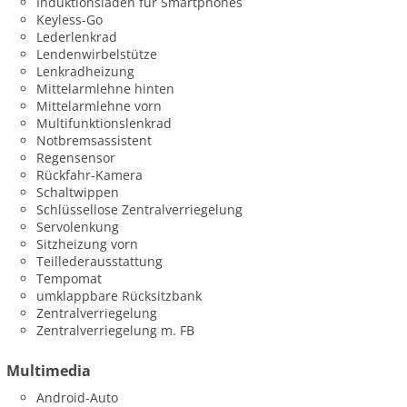
Induktionsladen für Smartphones
Keyless-Go
Lederlenkrad
Lendenwirbelstütze
Lenkradheizung
Mittelarmlehne hinten
Mittelarmlehne vorn
Multifunktionslenkrad
Notbremsassistent
Regensensor
Rückfahr-Kamera
Schaltwippen
Schlüssellose Zentralverriegelung
Servolenkung
Sitzheizung vorn
Teillederausstattung
Tempomat
umklappbare Rücksitzbank
Zentralverriegelung
Zentralverriegelung m. FB
Multimedia
Android-Auto