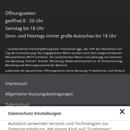
Öffnungszeiten
geöffnet 8 - 20 Uhr
Samstag bis 18 Uhr
Sonn- und Feiertags immer große Autoschau bis 18 Uhr
1
unverbindliche Preisempfehlung bzw. Preisvorteil ggü. der UVP des Herstellers am
Tag der Erstzulassung. Die angegebenen Werte wurden nach dem vorgeschriebenen
Messverfahren WLTP ermittelt. Die tatsächlichen Werte sind abhängig von Faktoren
wie Beladung, Fahrstil, Strecke, Witterung, Nebenverbrauchern (z. B. Klimatisierung),
Bereifung und Alterungszustand der Batterie.
außerhalb der gesetzlichen Öffnungszeiten keine Beratung, Probefahrten und Verkauf
Impressum
Allgemeine Nutzungsbedingungen
Datenschutz
Datenschutz Einstellungen
Hinweisgebersystem nach HinSchG
Autoland verwendet Services und Technologien zur
Beschwerde nach LkSG
Datenverarbeitung. Mit einem Klick auf "Zustimmen"