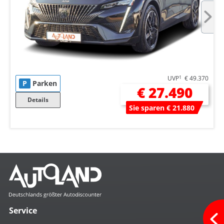
UVP
1
€ 49.370
P
Parken
€ 27.490
Details
Sie sparen € 21.880
Service