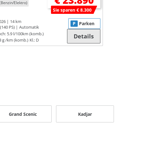
€ 23.890
(Benzin/Elektro)
Sie sparen € 8.300
026
14 km
P
Parken
(140 PS)
Automatik
ch:
5.9 l/100km (komb.)
Details
3 g /km (komb.)
Kl.: D
Grand Scenic
Kadjar