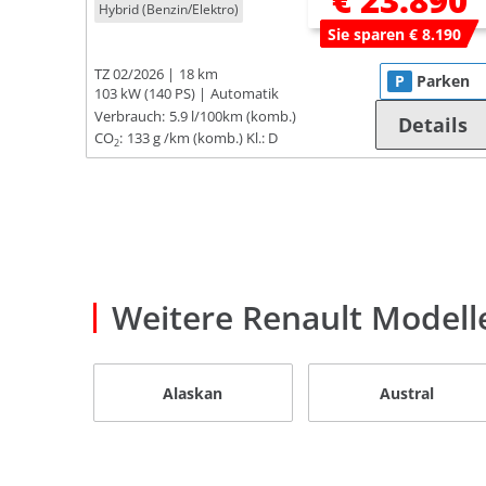
€ 23.890
Hybrid (Benzin/Elektro)
Sie sparen € 8.190
TZ 02/2026
18 km
P
Parken
103 kW (140 PS)
Automatik
Verbrauch:
5.9 l/100km (komb.)
Details
CO
:
133 g /km (komb.)
Kl.: D
2
Weitere Renault Modell
Alaskan
Austral