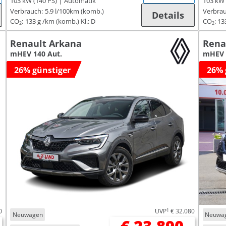
103 kW (140 PS)
Automatik
103 kW 
Verbrauch:
5.9 l/100km (komb.)
Verbrau
Details
CO
:
133 g /km (komb.)
Kl.: D
CO
:
13
2
2
Renault Arkana
Rena
mHEV 140 Aut.
mHEV 
26% günstiger
26% 
0
UVP
1
€ 32.080
Neuwagen
Neuwa