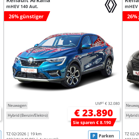
Renault Arkana
Rena
mHEV 140 Aut.
mHEV 
26% günstiger
26% 
UVP
1
€ 32.080
Neuwagen
Neuwa
€ 23.890
Hybrid (Benzin/Elektro)
Hybrid 
Sie sparen € 8.190
TZ 02/2026
19 km
TZ 02/2
P
Parken