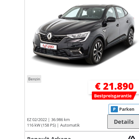
Benzin
€ 21.890
Bestpreisgarantie
P
Parken
EZ 02/2022
36.986 km
Details
116 kW (158 PS)
Automatik