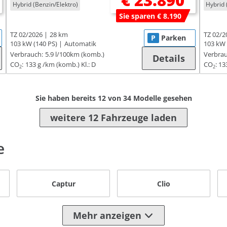
€ 23.890
Hybrid (Benzin/Elektro)
Hybrid 
Sie sparen € 8.190
TZ 02/2026
28 km
TZ 02/2
P
Parken
103 kW (140 PS)
Automatik
103 kW 
Verbrauch:
5.9 l/100km (komb.)
Verbrau
Details
CO
:
133 g /km (komb.)
Kl.: D
CO
:
13
2
2
Sie haben bereits
12
von
34
Modelle gesehen
weitere 12 Fahrzeuge laden
e
Captur
Clio
Mehr anzeigen