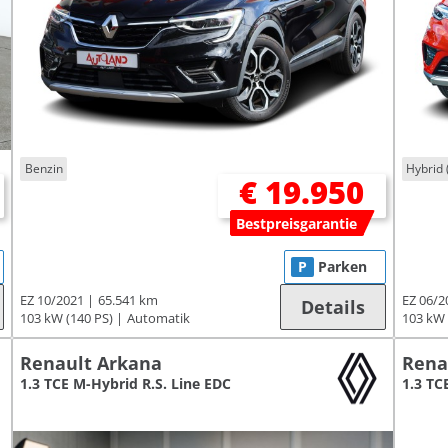
Benzin
Hybrid 
€ 19.950
Bestpreisgarantie
P
Parken
EZ 10/2021
65.541 km
EZ 06/2
Details
103 kW (140 PS)
Automatik
103 kW 
Renault Arkana
Rena
1.3 TCE M-Hybrid R.S. Line EDC
1.3 TC