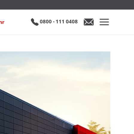
0800 - 111 0408
hr