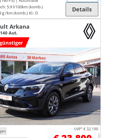
(140 PS)
Automatik
ch:
5.9 l/100km (komb.)
Details
3 g /km (komb.)
Kl.: D
ult Arkana
140 Aut.
günstiger
UVP
1
€ 32.190
gen