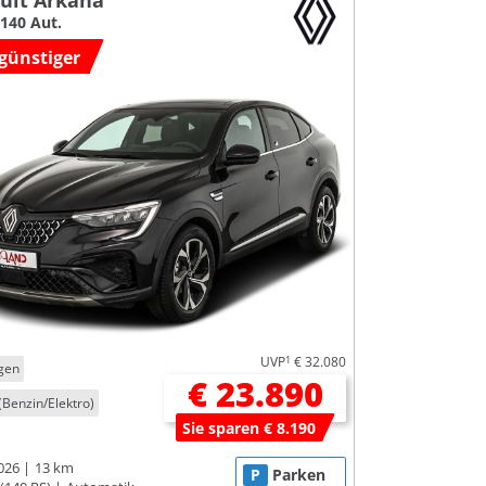
ult Arkana
140 Aut.
günstiger
UVP
1
€ 32.080
gen
€ 23.890
(Benzin/Elektro)
Sie sparen € 8.190
026
13 km
P
Parken