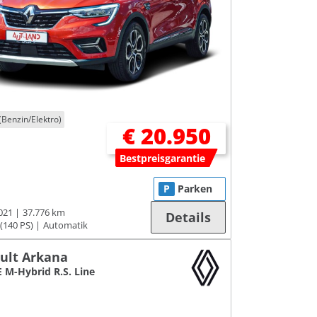
(Benzin/Elektro)
€ 20.950
Bestpreisgarantie
P
Parken
021
37.776 km
Details
(140 PS)
Automatik
ult Arkana
E M-Hybrid R.S. Line