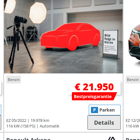
Benzin
Benzin
€ 21.950
Bestpreisgarantie
P
Parken
EZ 05/2022
19.978 km
EZ 12/2
Details
116 kW (158 PS)
Automatik
116 kW 