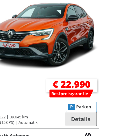
€ 22.990
Bestpreisgarantie
P
Parken
022
39.645 km
Details
(158 PS)
Automatik