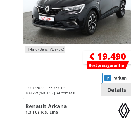
Hybrid (Benzin/Elektro)
€ 19.490
Bestpreisgarantie
P
Parken
EZ 01/2022
55.757 km
Details
103 kW (140 PS)
Automatik
Renault Arkana
1.3 TCE R.S. Line