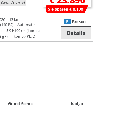
€ 23.890
(Benzin/Elektro)
Sie sparen € 8.190
026
13 km
P
Parken
(140 PS)
Automatik
ch:
5.9 l/100km (komb.)
Details
3 g /km (komb.)
Kl.: D
Grand Scenic
Kadjar