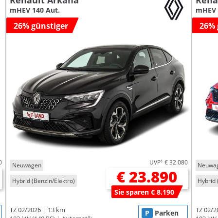
Renault Arkana
Rena
mHEV 140 Aut.
mHEV 
26% günstiger
26% 
0
UVP
1
€ 32.080
Neuwagen
Neuwa
€ 23.890
Hybrid (Benzin/Elektro)
Hybrid 
Sie sparen € 8.190
TZ 02/2026
13 km
TZ 02/2
P
Parken