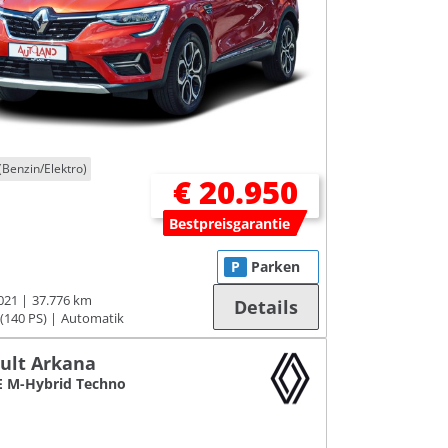
(Benzin/Elektro)
€ 20.950
Bestpreisgarantie
P
Parken
021
37.776 km
Details
(140 PS)
Automatik
ult Arkana
E M-Hybrid Techno