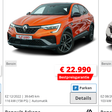
Benzin
Benzin
€ 22.990
Bestpreisgarantie
P
Parken
EZ 12/2022
39.645 km
EZ 08/2
Details
116 kW (158 PS)
Automatik
103 kW 