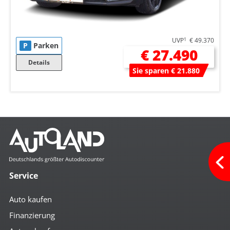
UVP
1
€ 49.370
P
Parken
€ 27.490
Details
Sie sparen € 21.880
Service
Auto kaufen
Finanzierung