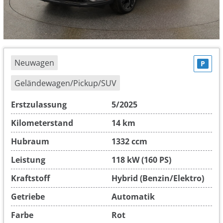
Neuwagen
P
Geländewagen/Pickup/SUV
Erstzulassung
5/2025
Kilometerstand
14 km
Hubraum
1332 ccm
Leistung
118 kW (160 PS)
Kraftstoff
Hybrid (Benzin/Elektro)
Getriebe
Automatik
Farbe
Rot