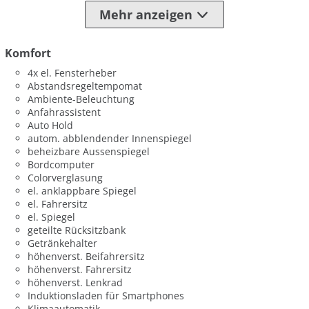
Mehr anzeigen
Komfort
4x el. Fensterheber
Abstandsregeltempomat
Ambiente-Beleuchtung
Anfahrassistent
Auto Hold
autom. abblendender Innenspiegel
beheizbare Aussenspiegel
Bordcomputer
Colorverglasung
el. anklappbare Spiegel
el. Fahrersitz
el. Spiegel
geteilte Rücksitzbank
Getränkehalter
höhenverst. Beifahrersitz
höhenverst. Fahrersitz
höhenverst. Lenkrad
Induktionsladen für Smartphones
Klimaautomatik