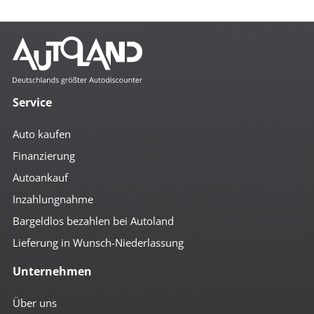
Mehr anzeigen
Komfort
2- Zonen Klimaautomatik
4x el. Fensterheber
Service
Abstandsregeltempomat
Ambiente-Beleuchtung
Auto kaufen
Anfahrassistent
Auto Hold
Finanzierung
autom. abblendender Innenspiegel
Autoankauf
beheizbare Aussenspiegel
beheizbare Frontscheibe
Inzahlungnahme
Bordcomputer
Colorverglasung
Bargeldlos bezahlen bei Autoland
el. anklappbare Spiegel
Lieferung in Wunsch-Niederlassung
el. Fahrersitz
el. Spiegel
Unternehmen
geteilte Rücksitzbank
Getränkehalter
höhenverst. Beifahrersitz
Über uns
höhenverst. Fahrersitz