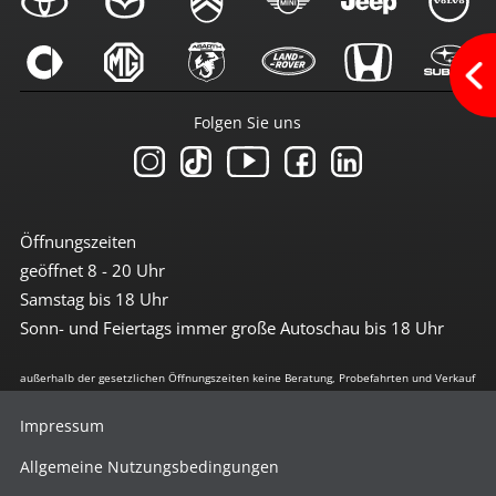
Android-Auto
Apple CarPlay
Bluetoothfunktion
Navi mit Touchscreen
Navigation
Folgen Sie uns
Radio
Radio DAB
Radio mit Farbdisplay
Radio mit Touchscreen
Sprachsteuerung
Touchscreen
Öffnungszeiten
USB-Anschluss
geöffnet 8 - 20 Uhr
Samstag bis 18 Uhr
Sicherheit
Sonn- und Feiertags immer große Autoschau bis 18 Uhr
3te Bremsleuchte
6x Airbag
Abstandswarnsystem
außerhalb der gesetzlichen Öffnungszeiten keine Beratung, Probefahrten und Verkauf
Antiblockiersystem
Antischlupfregulierung
Impressum
Beifahrerairbag abschaltbar
Berganfahrhilfe
Allgemeine Nutzungsbedingungen
Bremsassistent