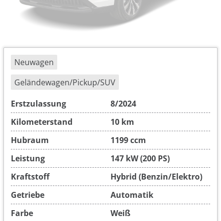
Neuwagen
Geländewagen/Pickup/SUV
Erstzulassung
8/2024
Kilometerstand
10 km
Hubraum
1199 ccm
Leistung
147 kW (200 PS)
Kraftstoff
Hybrid (Benzin/Elektro)
Getriebe
Automatik
Farbe
Weiß