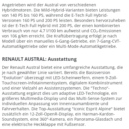
Angetrieben wird der Austral von verschiedenen
Hybridmotoren. Die Mild-Hybrid-Varianten bieten Leistungen
von 140 PS bis 160 PS, während die E-Tech Full Hybrid-
Versionen 160 PS und 200 PS leisten. Besonders hervorzuheben
ist der E-Tech Full Hybrid mit 200 PS, der einen kombinierten
Verbrauch von nur 4,7 l/100 km aufweist und CO₂-Emissionen
von 106 g/km erreicht. Die Kraftübertragung erfolgt je nach
Modell über ein manuelles 6-Gang-Getriebe, ein 7-Gang-CVT-
Automatikgetriebe oder ein Multi-Mode-Automatikgetriebe.
RENAULT AUSTRAL: Ausstattung
Der Renault Austral bietet eine umfangreiche Ausstattung, die
je nach gewählter Linie variiert. Bereits die Basisversion
"Evolution" überzeugt mit LED-Scheinwerfern, einem 9-Zoll-
Touchscreen-Infotainmentsystem, digitalem Kombiinstrument
und einer Vielzahl an Assistenzsystemen. Die "Techno"-
Ausstattung ergänzt dies um adaptive LED-Technologie, ein
größeres Multimedia-Display und das Multi-Sense-System zur
individuellen Anpassung von Innenraumambiente und
Fahrverhalten. Die Top-Ausstattung "Iconic Esprit Alpine" bietet
zusätzlich ein 12-Zoll-OpenR-Display, ein Harman-Kardon-
Soundsystem, eine 360°-Kamera, ein Panorama-Glasdach und
eine elektrische Heckklappe mit Fußsensor.