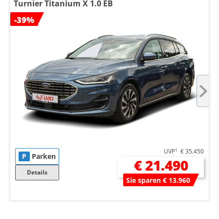
Turnier Titanium X 1.0 EB
-39%
UVP
1
€ 35.450
P
Parken
€ 21.490
Details
Sie sparen € 13.960