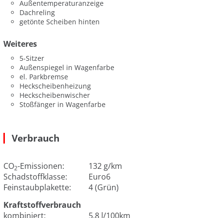
Außentemperaturanzeige
Dachreling
getönte Scheiben hinten
Weiteres
5-Sitzer
Außenspiegel in Wagenfarbe
el. Parkbremse
Heckscheibenheizung
Heckscheibenwischer
Stoßfänger in Wagenfarbe
Verbrauch
CO
-Emissionen:
132 g/km
2
Schadstoffklasse:
Euro6
Feinstaubplakette:
4 (Grün)
Kraftstoffverbrauch
kombiniert:
5.8 l/100km