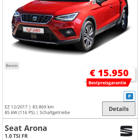
Benzin
€ 15.950
Bestpreisgarantie
P
EZ 12/2017
83.869 km
Details
85 kW (116 PS)
Schaltgetriebe
Seat Arona
1.0 TSI FR