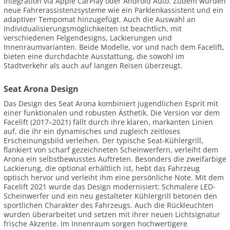
Integration via Apple CarPlay oder Android Auto. Zudem wurden
neue Fahrerassistenzsysteme wie ein Parklenkassistent und ein
adaptiver Tempomat hinzugefügt. Auch die Auswahl an
Individualisierungsmöglichkeiten ist beachtlich, mit
verschiedenen Felgendesigns, Lackierungen und
Innenraumvarianten. Beide Modelle, vor und nach dem Facelift,
bieten eine durchdachte Ausstattung, die sowohl im
Stadtverkehr als auch auf langen Reisen überzeugt.
Seat Arona Design
Das Design des Seat Arona kombiniert jugendlichen Esprit mit
einer funktionalen und robusten Ästhetik. Die Version vor dem
Facelift (2017–2021) fällt durch ihre klaren, markanten Linien
auf, die ihr ein dynamisches und zugleich zeitloses
Erscheinungsbild verleihen. Der typische Seat-Kühlergrill,
flankiert von scharf gezeichneten Scheinwerfern, verleiht dem
Arona ein selbstbewusstes Auftreten. Besonders die zweifarbige
Lackierung, die optional erhältlich ist, hebt das Fahrzeug
optisch hervor und verleiht ihm eine persönliche Note. Mit dem
Facelift 2021 wurde das Design modernisiert: Schmalere LED-
Scheinwerfer und ein neu gestalteter Kühlergrill betonen den
sportlichen Charakter des Fahrzeugs. Auch die Rückleuchten
wurden überarbeitet und setzen mit ihrer neuen Lichtsignatur
frische Akzente. Im Innenraum sorgen hochwertigere