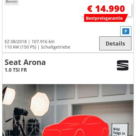
Benzin
€ 14.990
Bestpreisgarantie
P
EZ 08/2018
107.916 km
Details
110 kW (150 PS)
Schaltgetriebe
Seat Arona
1.0 TSI FR