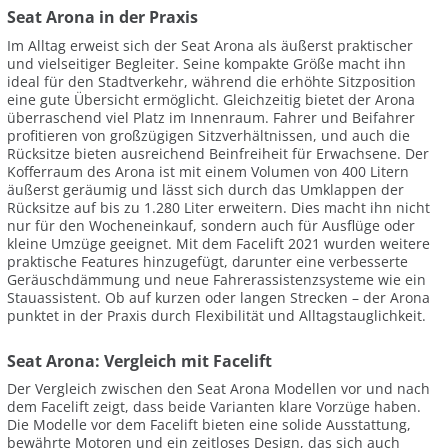
Seat Arona in der Praxis
Im Alltag erweist sich der Seat Arona als äußerst praktischer
und vielseitiger Begleiter. Seine kompakte Größe macht ihn
ideal für den Stadtverkehr, während die erhöhte Sitzposition
eine gute Übersicht ermöglicht. Gleichzeitig bietet der Arona
überraschend viel Platz im Innenraum. Fahrer und Beifahrer
profitieren von großzügigen Sitzverhältnissen, und auch die
Rücksitze bieten ausreichend Beinfreiheit für Erwachsene. Der
Kofferraum des Arona ist mit einem Volumen von 400 Litern
äußerst geräumig und lässt sich durch das Umklappen der
Rücksitze auf bis zu 1.280 Liter erweitern. Dies macht ihn nicht
nur für den Wocheneinkauf, sondern auch für Ausflüge oder
kleine Umzüge geeignet. Mit dem Facelift 2021 wurden weitere
praktische Features hinzugefügt, darunter eine verbesserte
Geräuschdämmung und neue Fahrerassistenzsysteme wie ein
Stauassistent. Ob auf kurzen oder langen Strecken – der Arona
punktet in der Praxis durch Flexibilität und Alltagstauglichkeit.
Seat Arona: Vergleich mit Facelift
Der Vergleich zwischen den Seat Arona Modellen vor und nach
dem Facelift zeigt, dass beide Varianten klare Vorzüge haben.
Die Modelle vor dem Facelift bieten eine solide Ausstattung,
bewährte Motoren und ein zeitloses Design, das sich auch