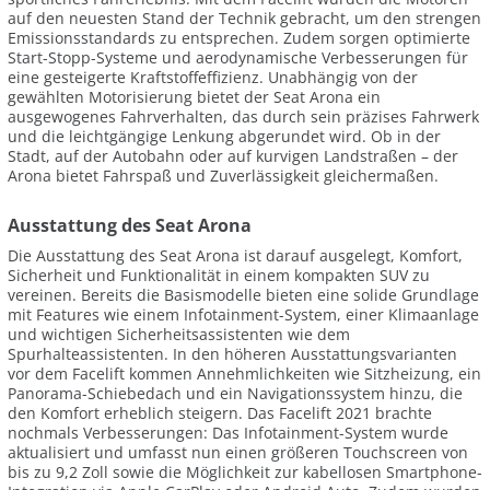
auf den neuesten Stand der Technik gebracht, um den strengen
Emissionsstandards zu entsprechen. Zudem sorgen optimierte
Start-Stopp-Systeme und aerodynamische Verbesserungen für
eine gesteigerte Kraftstoffeffizienz. Unabhängig von der
gewählten Motorisierung bietet der Seat Arona ein
ausgewogenes Fahrverhalten, das durch sein präzises Fahrwerk
und die leichtgängige Lenkung abgerundet wird. Ob in der
Stadt, auf der Autobahn oder auf kurvigen Landstraßen – der
Arona bietet Fahrspaß und Zuverlässigkeit gleichermaßen.
Ausstattung des Seat Arona
Die Ausstattung des Seat Arona ist darauf ausgelegt, Komfort,
Sicherheit und Funktionalität in einem kompakten SUV zu
vereinen. Bereits die Basismodelle bieten eine solide Grundlage
mit Features wie einem Infotainment-System, einer Klimaanlage
und wichtigen Sicherheitsassistenten wie dem
Spurhalteassistenten. In den höheren Ausstattungsvarianten
vor dem Facelift kommen Annehmlichkeiten wie Sitzheizung, ein
Panorama-Schiebedach und ein Navigationssystem hinzu, die
den Komfort erheblich steigern. Das Facelift 2021 brachte
nochmals Verbesserungen: Das Infotainment-System wurde
aktualisiert und umfasst nun einen größeren Touchscreen von
bis zu 9,2 Zoll sowie die Möglichkeit zur kabellosen Smartphone-