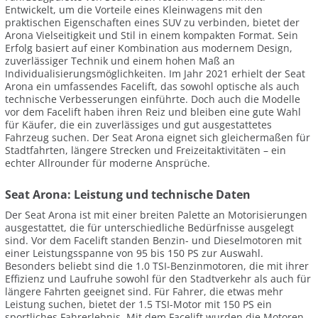
Entwickelt, um die Vorteile eines Kleinwagens mit den
praktischen Eigenschaften eines SUV zu verbinden, bietet der
Arona Vielseitigkeit und Stil in einem kompakten Format. Sein
Erfolg basiert auf einer Kombination aus modernem Design,
zuverlässiger Technik und einem hohen Maß an
Individualisierungsmöglichkeiten. Im Jahr 2021 erhielt der Seat
Arona ein umfassendes Facelift, das sowohl optische als auch
technische Verbesserungen einführte. Doch auch die Modelle
vor dem Facelift haben ihren Reiz und bleiben eine gute Wahl
für Käufer, die ein zuverlässiges und gut ausgestattetes
Fahrzeug suchen. Der Seat Arona eignet sich gleichermaßen für
Stadtfahrten, längere Strecken und Freizeitaktivitäten – ein
echter Allrounder für moderne Ansprüche.
Seat Arona: Leistung und technische Daten
Der Seat Arona ist mit einer breiten Palette an Motorisierungen
ausgestattet, die für unterschiedliche Bedürfnisse ausgelegt
sind. Vor dem Facelift standen Benzin- und Dieselmotoren mit
einer Leistungsspanne von 95 bis 150 PS zur Auswahl.
Besonders beliebt sind die 1.0 TSI-Benzinmotoren, die mit ihrer
Effizienz und Laufruhe sowohl für den Stadtverkehr als auch für
längere Fahrten geeignet sind. Für Fahrer, die etwas mehr
Leistung suchen, bietet der 1.5 TSI-Motor mit 150 PS ein
sportliches Fahrerlebnis. Mit dem Facelift wurden die Motoren