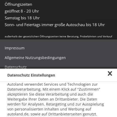
Öffnungszeiten
geöffnet 8 - 20 Uhr
Samstag bis 18 Uhr
Sonn- und Feiertags immer große Autoschau bis 18 Uhr
außerhalb der gesetzlichen Öffnungszeiten keine Beratung, Probefahrten und Verkauf
Impressum
Allgemeine Nutzungsbedingungen
Datenschutz
Datenschutz Einstellungen
Hinweisgebersystem nach HinSchG
Autoland verwendet Services und Technologien zur
Beschwerde nach LkSG
Datenverarbeitung. Mit einem Klick auf "Zustimmen"
akzeptieren Sie diese Verarbeitung und auch die
Grundsatzerklärung zum LkSG
Weitergabe Ihrer Daten an Drittanbieter. Die Daten
© 2026 AUTOLAND 24 SE & Co. Betriebs KG
werden für Analysen, Retargeting und zur Ausspielung
Werner-von-Siemens-Str. 2, 06796 Brehna, Deutschland
von personalisierten Inhalten und Werbung auf
autoland.de, sowie auf Drittanbieterseiten genutzt.