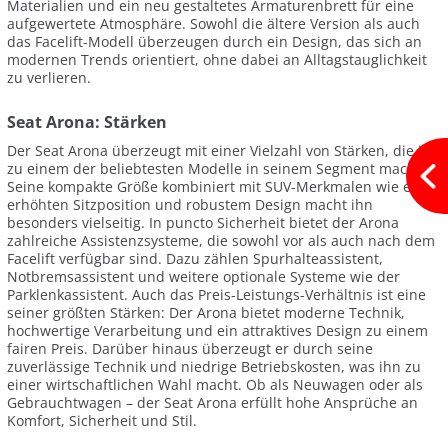
Materialien und ein neu gestaltetes Armaturenbrett für eine
aufgewertete Atmosphäre. Sowohl die ältere Version als auch
das Facelift-Modell überzeugen durch ein Design, das sich an
modernen Trends orientiert, ohne dabei an Alltagstauglichkeit
zu verlieren.
Seat Arona: Stärken
Der Seat Arona überzeugt mit einer Vielzahl von Stärken, die ihn
zu einem der beliebtesten Modelle in seinem Segment machen.
Seine kompakte Größe kombiniert mit SUV-Merkmalen wie einer
erhöhten Sitzposition und robustem Design macht ihn
besonders vielseitig. In puncto Sicherheit bietet der Arona
zahlreiche Assistenzsysteme, die sowohl vor als auch nach dem
Facelift verfügbar sind. Dazu zählen Spurhalteassistent,
Notbremsassistent und weitere optionale Systeme wie der
Parklenkassistent. Auch das Preis-Leistungs-Verhältnis ist eine
seiner größten Stärken: Der Arona bietet moderne Technik,
hochwertige Verarbeitung und ein attraktives Design zu einem
fairen Preis. Darüber hinaus überzeugt er durch seine
zuverlässige Technik und niedrige Betriebskosten, was ihn zu
einer wirtschaftlichen Wahl macht. Ob als Neuwagen oder als
Gebrauchtwagen – der Seat Arona erfüllt hohe Ansprüche an
Komfort, Sicherheit und Stil.