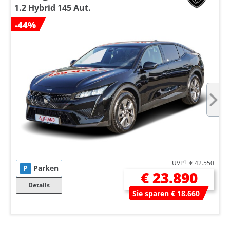
1.2 Hybrid 145 Aut.
-44%
UVP
1
€ 42.550
P
Parken
€ 23.890
Details
Sie sparen € 18.660