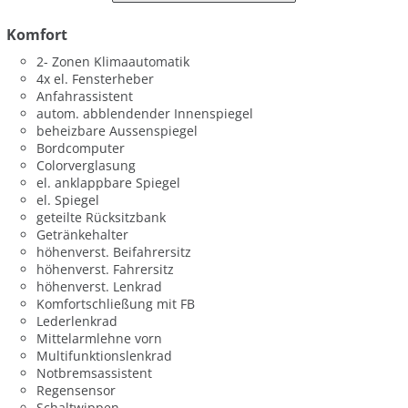
Komfort
2- Zonen Klimaautomatik
4x el. Fensterheber
Anfahrassistent
autom. abblendender Innenspiegel
beheizbare Aussenspiegel
Bordcomputer
Colorverglasung
el. anklappbare Spiegel
el. Spiegel
geteilte Rücksitzbank
Getränkehalter
höhenverst. Beifahrersitz
höhenverst. Fahrersitz
höhenverst. Lenkrad
Komfortschließung mit FB
Lederlenkrad
Mittelarmlehne vorn
Multifunktionslenkrad
Notbremsassistent
Regensensor
Schaltwippen