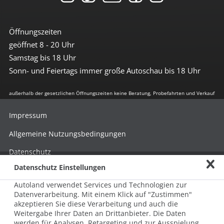
Öffnungszeiten
geöffnet 8 - 20 Uhr
Samstag bis 18 Uhr
Sonn- und Feiertags immer große Autoschau bis 18 Uhr
außerhalb der gesetzlichen Öffnungszeiten keine Beratung, Probefahrten und Verkauf
Impressum
Allgemeine Nutzungsbedingungen
Datenschutz
Datenschutz Einstellungen
Hinweisgebersystem nach HinSchG
Autoland verwendet Services und Technologien zur
Beschwerde nach LkSG
Datenverarbeitung. Mit einem Klick auf "Zustimmen"
akzeptieren Sie diese Verarbeitung und auch die
Grundsatzerklärung zum LkSG
Weitergabe Ihrer Daten an Drittanbieter. Die Daten
© 2026 AUTOLAND 24 SE & Co. Betriebs KG
werden für Analysen, Retargeting und zur Ausspielung