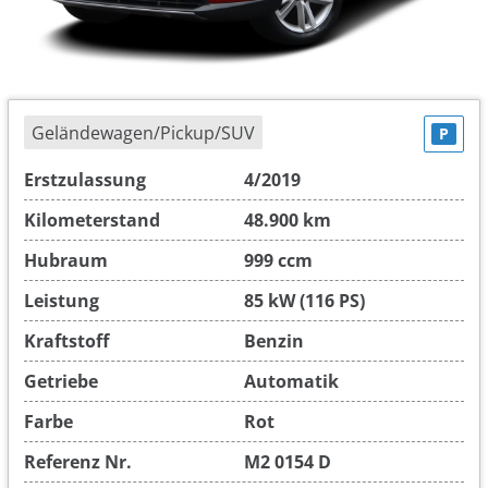
Geländewagen/Pickup/SUV
P
Erstzulassung
4/2019
Kilometerstand
48.900 km
Hubraum
999 ccm
Leistung
85 kW (116 PS)
Kraftstoff
Benzin
Getriebe
Automatik
Farbe
Rot
Referenz Nr.
M2 0154 D