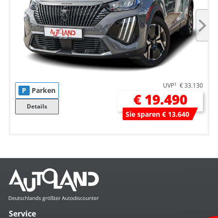
UVP
1
€ 33.130
P
Parken
€ 19.490
Details
Sie sparen € 13.640
Service