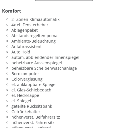
Komfort
2- Zonen Klimaautomatik
4x el. Fensterheber
Ablagenpaket
Abstandsregeltempomat
Ambiente-Beleuchtung
Anfahrassistent
Auto Hold
autom. abblendender Innenspiegel
beheizbare Aussenspiegel
beheizbare Scheibenwaschanlage
Bordcomputer
Colorverglasung
el. anklappbare Spiegel
el. Glas-Schiebedach
el. Heckklappe
el. Spiegel
geteilte Rücksitzbank
Getränkehalter
höhenverst. Beifahrersitz
höhenverst. Fahrersitz
höhenverst. Lenkrad