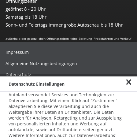
Öffnungszeiten
geöffnet 8 - 20 Uhr
Samstag bis 18 Uhr
Sonn- und Feiertags immer große Autoschau bis 18 Uhr
außerhalb der gesetzlichen Öffnungszeiten keine Beratung, Probefahrten und Verkauf
Impressum
Allgemeine Nutzungsbedingungen
Datenschutz
Datenschutz Einstellungen
Hinweisgebersystem nach HinSchG
Autoland verwendet Services und Technologien zur
Beschwerde nach LkSG
Datenverarbeitung. Mit einem Klick auf "Zustimmen"
akzeptieren Sie diese Verarbeitung und auch die
Grundsatzerklärung zum LkSG
Weitergabe Ihrer Daten an Drittanbieter. Die Daten
© 2026 AUTOLAND 24 SE & Co. Betriebs KG
werden für Analysen, Retargeting und zur Ausspielung
Werner-von-Siemens-Str. 2, 06796 Brehna, Deutschland
von personalisierten Inhalten und Werbung auf
autoland.de, sowie auf Drittanbieterseiten genutzt.
Weitere Informationen, auch zur Datenverarbeitung