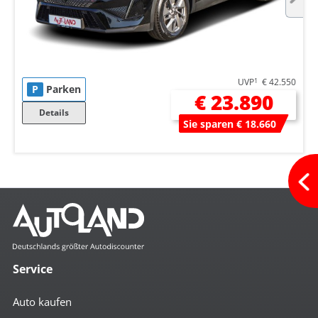
UVP
1
€ 42.550
P
Parken
€ 23.890
Details
Sie sparen € 18.660
Service
Auto kaufen