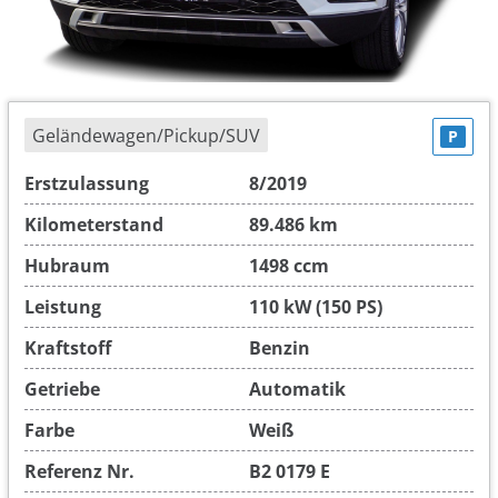
Geländewagen/Pickup/SUV
P
Erstzulassung
8/2019
Kilometerstand
89.486 km
Hubraum
1498 ccm
Leistung
110 kW (150 PS)
Kraftstoff
Benzin
Getriebe
Automatik
Farbe
Weiß
Referenz Nr.
B2 0179 E