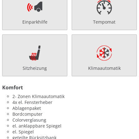
Einparkhilfe
Tempomat
Sitzheizung
Klimaautomatik
Komfort
2- Zonen Klimaautomatik
4x el. Fensterheber
Ablagenpaket
Bordcomputer
Colorverglasung
el. anklappbare Spiegel
el. Spiegel
geteilte Rücksitzbank