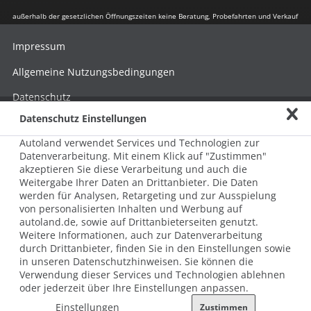
außerhalb der gesetzlichen Öffnungszeiten keine Beratung, Probefahrten und Verkauf
Impressum
Allgemeine Nutzungsbedingungen
Datenschutz
Datenschutz Einstellungen
Hinweisgebersystem nach HinSchG
Autoland verwendet Services und Technologien zur
Beschwerde nach LkSG
Datenverarbeitung. Mit einem Klick auf "Zustimmen"
akzeptieren Sie diese Verarbeitung und auch die
Grundsatzerklärung zum LkSG
Weitergabe Ihrer Daten an Drittanbieter. Die Daten
© 2026 AUTOLAND 24 SE & Co. Betriebs KG
werden für Analysen, Retargeting und zur Ausspielung
Werner-von-Siemens-Str. 2, 06796 Brehna, Deutschland
von personalisierten Inhalten und Werbung auf
autoland.de, sowie auf Drittanbieterseiten genutzt.
Weitere Informationen, auch zur Datenverarbeitung
durch Drittanbieter, finden Sie in den Einstellungen sowie
in unseren Datenschutzhinweisen. Sie können die
Verwendung dieser Services und Technologien ablehnen
oder jederzeit über Ihre Einstellungen anpassen.
Einstellungen
Zustimmen