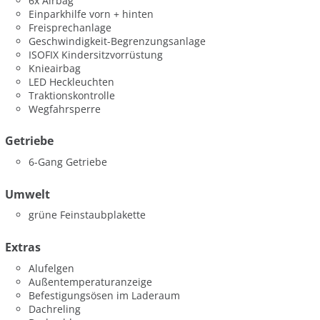
6x Airbag
Einparkhilfe vorn + hinten
Freisprechanlage
Geschwindigkeit-Begrenzungsanlage
ISOFIX Kindersitzvorrüstung
Knieairbag
LED Heckleuchten
Traktionskontrolle
Wegfahrsperre
Getriebe
6-Gang Getriebe
Umwelt
grüne Feinstaubplakette
Extras
Alufelgen
Außentemperaturanzeige
Befestigungsösen im Laderaum
Dachreling