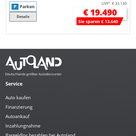
UVP
1
€ 33.130
P
Parken
€ 19.490
Details
Sie sparen € 13.640
Service
Auto kaufen
Finanzierung
Autoankauf
Inzahlungnahme
Bargeldlos bezahlen bei Autoland