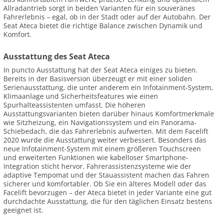
Allradantrieb sorgt in beiden Varianten für ein souveränes
Fahrerlebnis – egal, ob in der Stadt oder auf der Autobahn. Der
Seat Ateca bietet die richtige Balance zwischen Dynamik und
Komfort.
Ausstattung des Seat Ateca
In puncto Ausstattung hat der Seat Ateca einiges zu bieten.
Bereits in der Basisversion überzeugt er mit einer soliden
Serienausstattung, die unter anderem ein Infotainment-System,
Klimaanlage und Sicherheitsfeatures wie einen
Spurhalteassistenten umfasst. Die höheren
Ausstattungsvarianten bieten darüber hinaus Komfortmerkmale
wie Sitzheizung, ein Navigationssystem und ein Panorama-
Schiebedach, die das Fahrerlebnis aufwerten. Mit dem Facelift
2020 wurde die Ausstattung weiter verbessert. Besonders das
neue Infotainment-System mit einem größeren Touchscreen
und erweiterten Funktionen wie kabelloser Smartphone-
Integration sticht hervor. Fahrerassistenzsysteme wie der
adaptive Tempomat und der Stauassistent machen das Fahren
sicherer und komfortabler. Ob Sie ein älteres Modell oder das
Facelift bevorzugen – der Ateca bietet in jeder Variante eine gut
durchdachte Ausstattung, die für den täglichen Einsatz bestens
geeignet ist.