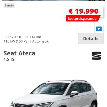
Benzin
€ 19.990
Bestpreisgarantie
P
EZ 05/2018
71.114 km
Details
110 kW (150 PS)
Automatik
Seat Ateca
1.5 TSI