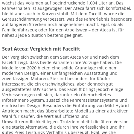
wächst das Volumen auf beeindruckende 1.604 Liter an. Das
Fahrverhalten ist ausgewogen: Der Ateca fährt sich komfortabel,
bleibt aber auch in Kurven stabil. Mit dem Facelift wurde die
Geräuschdämmung verbessert, was das Fahrerlebnis besonders
auf längeren Strecken noch angenehmer macht. Egal, ob als
Familienfahrzeug oder für den Arbeitsweg – der Ateca ist für
nahezu jede Situation bestens geeignet.
Seat Ateca: Vergleich mit Facelift
Der Vergleich zwischen dem Seat Ateca vor und nach dem
Facelift zeigt, dass beide Varianten ihre Vorzüge haben. Die
Modelle vor 2020 bieten eine solide Grundlage mit einem
modernen Design, einer umfangreichen Ausstattung und
zuverlässigen Motoren. Sie sind besonders für Käufer
interessant, die ein erschwingliches, aber dennoch gut
ausgestattetes SUV suchen. Das Facelift bringt jedoch einige
Verbesserungen mit sich, darunter ein überarbeitetes
Infotainment-System, zusätzliche Fahrerassistenzsysteme und
ein frisches Design. Besonders die Einführung von Mild-Hybrid-
Antrieben macht das überarbeitete Modell zu einer attraktiven
Wahl für Käufer, die Wert auf Effizienz und
Umweltfreundlichkeit legen. Trotzdem bleibt die ältere Version
eine starke Alternative, die durch ihre Verlässlichkeit und ihr
gutes Preis-Leistungs-Verhältnis überzeugt. Egal, welche