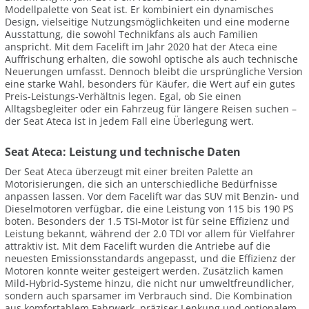
Modellpalette von Seat ist. Er kombiniert ein dynamisches
Design, vielseitige Nutzungsmöglichkeiten und eine moderne
Ausstattung, die sowohl Technikfans als auch Familien
anspricht. Mit dem Facelift im Jahr 2020 hat der Ateca eine
Auffrischung erhalten, die sowohl optische als auch technische
Neuerungen umfasst. Dennoch bleibt die ursprüngliche Version
eine starke Wahl, besonders für Käufer, die Wert auf ein gutes
Preis-Leistungs-Verhältnis legen. Egal, ob Sie einen
Alltagsbegleiter oder ein Fahrzeug für längere Reisen suchen –
der Seat Ateca ist in jedem Fall eine Überlegung wert.
Seat Ateca: Leistung und technische Daten
Der Seat Ateca überzeugt mit einer breiten Palette an
Motorisierungen, die sich an unterschiedliche Bedürfnisse
anpassen lassen. Vor dem Facelift war das SUV mit Benzin- und
Dieselmotoren verfügbar, die eine Leistung von 115 bis 190 PS
boten. Besonders der 1.5 TSI-Motor ist für seine Effizienz und
Leistung bekannt, während der 2.0 TDI vor allem für Vielfahrer
attraktiv ist. Mit dem Facelift wurden die Antriebe auf die
neuesten Emissionsstandards angepasst, und die Effizienz der
Motoren konnte weiter gesteigert werden. Zusätzlich kamen
Mild-Hybrid-Systeme hinzu, die nicht nur umweltfreundlicher,
sondern auch sparsamer im Verbrauch sind. Die Kombination
aus komfortablem Fahrwerk, präziser Lenkung und optionalem