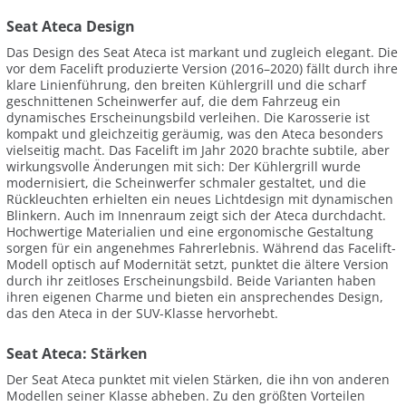
Seat Ateca Design
Das Design des Seat Ateca ist markant und zugleich elegant. Die
vor dem Facelift produzierte Version (2016–2020) fällt durch ihre
klare Linienführung, den breiten Kühlergrill und die scharf
geschnittenen Scheinwerfer auf, die dem Fahrzeug ein
dynamisches Erscheinungsbild verleihen. Die Karosserie ist
kompakt und gleichzeitig geräumig, was den Ateca besonders
vielseitig macht. Das Facelift im Jahr 2020 brachte subtile, aber
wirkungsvolle Änderungen mit sich: Der Kühlergrill wurde
modernisiert, die Scheinwerfer schmaler gestaltet, und die
Rückleuchten erhielten ein neues Lichtdesign mit dynamischen
Blinkern. Auch im Innenraum zeigt sich der Ateca durchdacht.
Hochwertige Materialien und eine ergonomische Gestaltung
sorgen für ein angenehmes Fahrerlebnis. Während das Facelift-
Modell optisch auf Modernität setzt, punktet die ältere Version
durch ihr zeitloses Erscheinungsbild. Beide Varianten haben
ihren eigenen Charme und bieten ein ansprechendes Design,
das den Ateca in der SUV-Klasse hervorhebt.
Seat Ateca: Stärken
Der Seat Ateca punktet mit vielen Stärken, die ihn von anderen
Modellen seiner Klasse abheben. Zu den größten Vorteilen