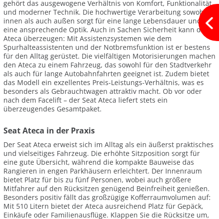
gehört das ausgewogene Verhältnis von Komfort, Funktionalität
und moderner Technik. Die hochwertige Verarbeitung sowohl
innen als auch außen sorgt für eine lange Lebensdauer und
eine ansprechende Optik. Auch in Sachen Sicherheit kann der
Ateca überzeugen: Mit Assistenzsystemen wie dem
Spurhalteassistenten und der Notbremsfunktion ist er bestens
für den Alltag gerüstet. Die vielfältigen Motorisierungen machen
den Ateca zu einem Fahrzeug, das sowohl für den Stadtverkehr
als auch für lange Autobahnfahrten geeignet ist. Zudem bietet
das Modell ein exzellentes Preis-Leistungs-Verhältnis, was es
besonders als Gebrauchtwagen attraktiv macht. Ob vor oder
nach dem Facelift – der Seat Ateca liefert stets ein
überzeugendes Gesamtpaket.
Seat Ateca in der Praxis
Der Seat Ateca erweist sich im Alltag als ein äußerst praktisches
und vielseitiges Fahrzeug. Die erhöhte Sitzposition sorgt für
eine gute Übersicht, während die kompakte Bauweise das
Rangieren in engen Parkhäusern erleichtert. Der Innenraum
bietet Platz für bis zu fünf Personen, wobei auch größere
Mitfahrer auf den Rücksitzen genügend Beinfreiheit genießen.
Besonders positiv fällt das großzügige Kofferraumvolumen auf:
Mit 510 Litern bietet der Ateca ausreichend Platz für Gepäck,
Einkäufe oder Familienausflüge. Klappen Sie die Rücksitze um,