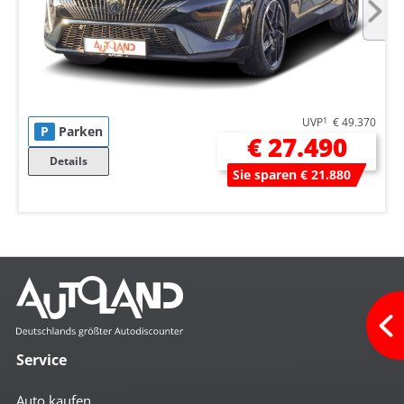
UVP
1
€ 49.370
P
Parken
€ 27.490
Details
Sie sparen € 21.880
Service
Auto kaufen