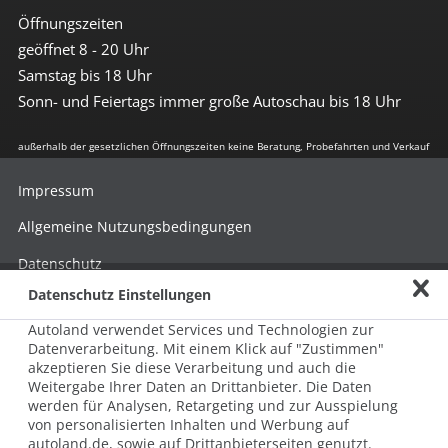
Öffnungszeiten
geöffnet 8 - 20 Uhr
Samstag bis 18 Uhr
Sonn- und Feiertags immer große Autoschau bis 18 Uhr
außerhalb der gesetzlichen Öffnungszeiten keine Beratung, Probefahrten und Verkauf
Impressum
Allgemeine Nutzungsbedingungen
Datenschutz
Datenschutz Einstellungen
Hinweisgebersystem nach HinSchG
Autoland verwendet Services und Technologien zur
Beschwerde nach LkSG
Datenverarbeitung. Mit einem Klick auf "Zustimmen"
akzeptieren Sie diese Verarbeitung und auch die
Grundsatzerklärung zum LkSG
Weitergabe Ihrer Daten an Drittanbieter. Die Daten
© 2026 AUTOLAND 24 SE & Co. Betriebs KG
werden für Analysen, Retargeting und zur Ausspielung
Werner-von-Siemens-Str. 2, 06796 Brehna, Deutschland
von personalisierten Inhalten und Werbung auf
autoland.de, sowie auf Drittanbieterseiten genutzt.