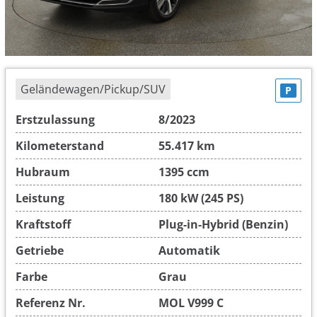
Geländewagen/Pickup/SUV
P
Erstzulassung
8/2023
Kilometerstand
55.417 km
Hubraum
1395 ccm
Leistung
180 kW (245 PS)
Kraftstoff
Plug-in-Hybrid (Benzin)
Getriebe
Automatik
Farbe
Grau
Referenz Nr.
MOL V999 C