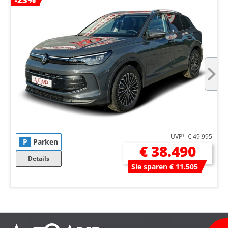
UVP
1
€ 49.995
P
Parken
€ 38.490
Details
Sie sparen € 11.505