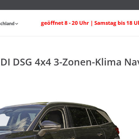
DI DSG 4x4 3-Zonen-Klima Navi Sitzheizu
geöffnet 8 - 20 Uhr | Samstag bis 18 U
schland
fahrt
FAQ
TDI DSG 4x4 3-Zonen-Klima Nav