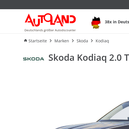
Skoda Kodiaq 2.0 T
38x in Deut
Ausstattung
Verbrauch
An
Startseite
Marken
Skoda
Kodiaq
Skoda Kodiaq 2.0 