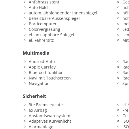
Anfahrassistent
Get
Auto Hold
höh
autom. abblendender Innenspiegel
höh
beheizbare Aussenspiegel
höh
Bordcomputer
Ind
Colorverglasung
Led
el. anklappbare Spiegel
Len
el. Fahrersitz
Mit
Multimedia
Android-Auto
Ra
Apple CarPlay
Ra
Bluetoothfunktion
Rad
Navi mit Touchscreen
Rad
Navigation
Sp
Sicherheit
3te Bremsleuchte
el.
6x Airbag
Fre
Abstandswarnsystem
Ges
Adaptives Kurvenlicht
ISO
Alarmanlage
ISO