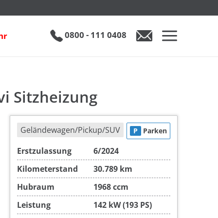
ng
€ 38.990
0800 - 111 0408
hr
0800 - 111 0408
Auto anfragen
i Sitzheizung
Geländewagen/Pickup/SUV
P
Parken
Erstzulassung
6/2024
Kilometerstand
30.789 km
Hubraum
1968 ccm
Leistung
142 kW (193 PS)