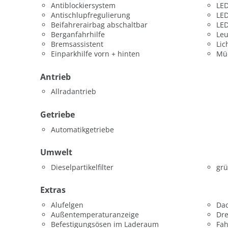
Antiblockiersystem
LED
Antischlupfregulierung
LED
Beifahrerairbag abschaltbar
LED
Berganfahrhilfe
Leu
Bremsassistent
Lic
Einparkhilfe vorn + hinten
Mü
Antrieb
Allradantrieb
Getriebe
Automatikgetriebe
Umwelt
Dieselpartikelfilter
grü
Extras
Alufelgen
Dac
Außentemperaturanzeige
Dr
Befestigungsösen im Laderaum
Fah