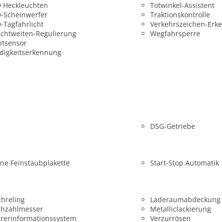
 Heckleuchten
Totwinkel-Assistent
-Scheinwerfer
Traktionskontrolle
-Tagfahrlicht
Verkehrszeichen-Erk
chtweiten-Regulierung
Wegfahrsperre
htsensor
digkeitserkennung
DSG-Getriebe
ne Feinstaubplakette
Start-Stop Automatik
hreling
Laderaumabdeckung
ehzahlmesser
Metalliclackierung
rerinformationssystem
Verzurrösen