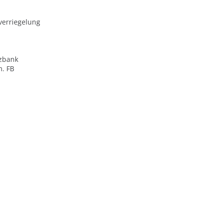
verriegelung
zbank
m. FB