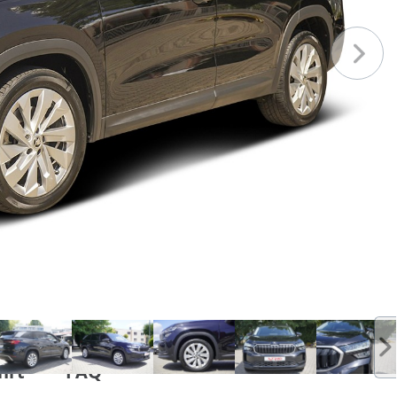
hrt
FAQ