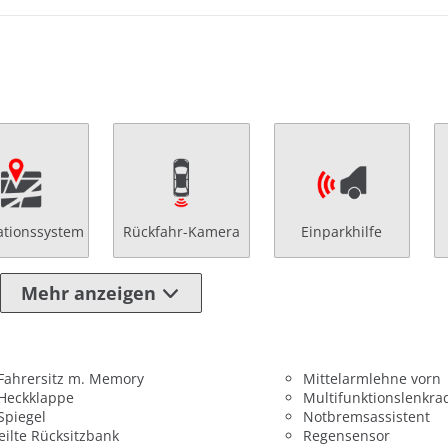
ationssystem
Rückfahr-Kamera
Einparkhilfe
Mehr anzeigen
 Fahrersitz m. Memory
Mittelarmlehne vorn
 Heckklappe
Multifunktionslenkra
 Spiegel
Notbremsassistent
eilte Rücksitzbank
Regensensor