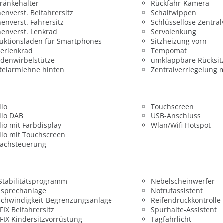
ränkehalter
Rückfahr-Kamera
enverst. Beifahrersitz
Schaltwippen
enverst. Fahrersitz
Schlüssellose Zentral
enverst. Lenkrad
Servolenkung
uktionsladen für Smartphones
Sitzheizung vorn
erlenkrad
Tempomat
denwirbelstütze
umklappbare Rücksit
telarmlehne hinten
Zentralverriegelung 
dio
Touchscreen
dio DAB
USB-Anschluss
io mit Farbdisplay
Wlan/Wifi Hotspot
io mit Touchscreen
rachsteuerung
 Stabilitätsprogramm
Nebelscheinwerfer
isprechanlage
Notrufassistent
chwindigkeit-Begrenzungsanlage
Reifendruckkontrolle
FIX Beifahrersitz
Spurhalte-Assistent
FIX Kindersitzvorrüstung
Tagfahrlicht