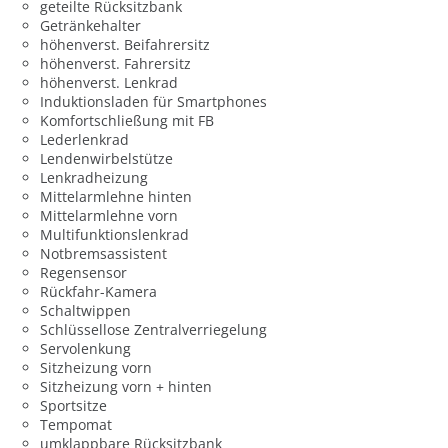
geteilte Rücksitzbank
Getränkehalter
höhenverst. Beifahrersitz
höhenverst. Fahrersitz
höhenverst. Lenkrad
Induktionsladen für Smartphones
Komfortschließung mit FB
Lederlenkrad
Lendenwirbelstütze
Lenkradheizung
Mittelarmlehne hinten
Mittelarmlehne vorn
Multifunktionslenkrad
Notbremsassistent
Regensensor
Rückfahr-Kamera
Schaltwippen
Schlüssellose Zentralverriegelung
Servolenkung
Sitzheizung vorn
Sitzheizung vorn + hinten
Sportsitze
Tempomat
umklappbare Rücksitzbank