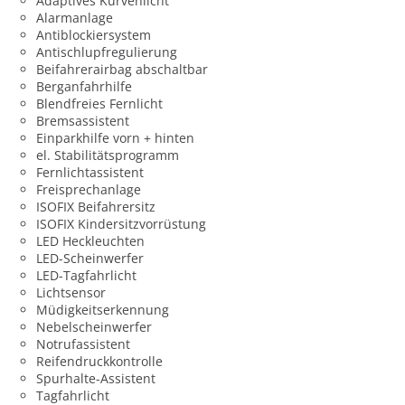
Adaptives Kurvenlicht
Alarmanlage
Antiblockiersystem
Antischlupfregulierung
Beifahrerairbag abschaltbar
Berganfahrhilfe
Blendfreies Fernlicht
Bremsassistent
Einparkhilfe vorn + hinten
el. Stabilitätsprogramm
Fernlichtassistent
Freisprechanlage
ISOFIX Beifahrersitz
ISOFIX Kindersitzvorrüstung
LED Heckleuchten
LED-Scheinwerfer
LED-Tagfahrlicht
Lichtsensor
Müdigkeitserkennung
Nebelscheinwerfer
Notrufassistent
Reifendruckkontrolle
Spurhalte-Assistent
Tagfahrlicht