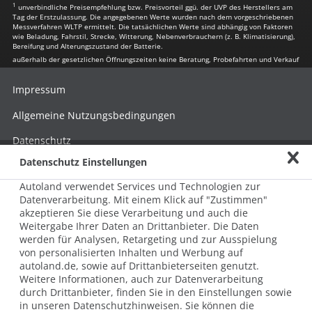
1
unverbindliche Preisempfehlung bzw. Preisvorteil ggü. der UVP des Herstellers am
Tag der Erstzulassung. Die angegebenen Werte wurden nach dem vorgeschriebenen
Messverfahren WLTP ermittelt. Die tatsächlichen Werte sind abhängig von Faktoren
wie Beladung, Fahrstil, Strecke, Witterung, Nebenverbrauchern (z. B. Klimatisierung),
Bereifung und Alterungszustand der Batterie.
außerhalb der gesetzlichen Öffnungszeiten keine Beratung, Probefahrten und Verkauf
Impressum
Allgemeine Nutzungsbedingungen
Datenschutz
Datenschutz Einstellungen
Hinweisgebersystem nach HinSchG
Autoland verwendet Services und Technologien zur
Beschwerde nach LkSG
Datenverarbeitung. Mit einem Klick auf "Zustimmen"
akzeptieren Sie diese Verarbeitung und auch die
Grundsatzerklärung zum LkSG
Weitergabe Ihrer Daten an Drittanbieter. Die Daten
© 2026 AUTOLAND 24 SE & Co. Betriebs KG
werden für Analysen, Retargeting und zur Ausspielung
Werner-von-Siemens-Str. 2, 06796 Brehna, Deutschland
von personalisierten Inhalten und Werbung auf
autoland.de, sowie auf Drittanbieterseiten genutzt.
Weitere Informationen, auch zur Datenverarbeitung
durch Drittanbieter, finden Sie in den Einstellungen sowie
in unseren Datenschutzhinweisen. Sie können die