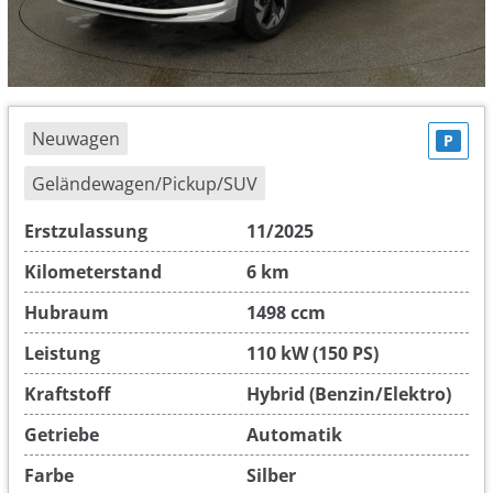
Neuwagen
P
Geländewagen/Pickup/SUV
Erstzulassung
11/2025
Kilometerstand
6 km
Hubraum
1498 ccm
Leistung
110 kW (150 PS)
Kraftstoff
Hybrid (Benzin/Elektro)
Getriebe
Automatik
Farbe
Silber